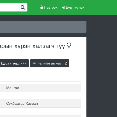
Нэвтрэх
Бүртгүүлэх
арын хүрэн халзагч
гүү
Цусан төрлийн
Төлийн амжилт
2
Монгол
Сүхбаатар Халзан