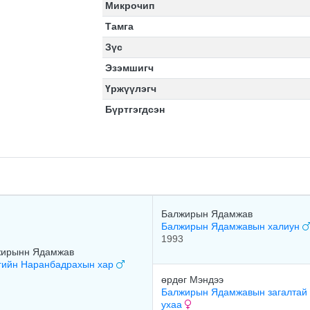
Микрочип
Тамга
Зүс
Эзэмшигч
Үржүүлэгч
Бүртгэгдсэн
Балжирын Ядамжав
Балжирын Ядамжавын халиун
1993
ирынн Ядамжав
ийн Наранбадрахын хар
өрдөг Мэндээ
Балжирын Ядамжавын загалтай
ухаа