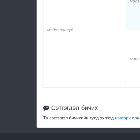
мэдэ
мэдээлэлгүй
мэдэ
Сэтгэгдэл бичих
Та сэтгэгдэл бичихийн тулд эхлээд
нэвтэрч
орно