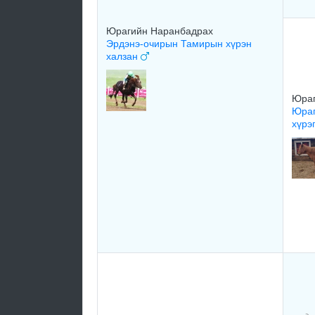
Юрагийн Наранбадрах
Эрдэнэ-очирын Тамирын хүрэн
халзан
Юраг
Юраг
хүрэ