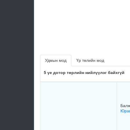
Удмын мод
Үр төлийн мод
5 үе дотор төрлийн нийлүүлэг байхгүй
Балж
Юраг