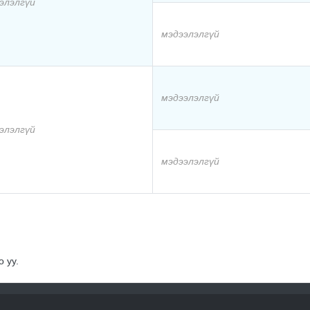
элэлгүй
мэдээлэлгүй
мэдээлэлгүй
элэлгүй
мэдээлэлгүй
 уу.