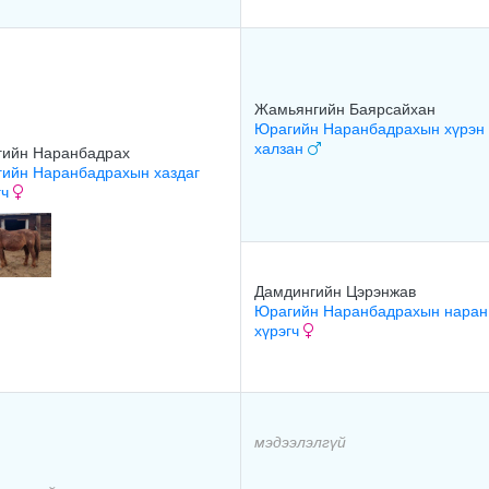
Жамьянгийн Баярсайхан
Юрагийн Наранбадрахын хүрэн
халзан
ийн Наранбадрах
ийн Наранбадрахын хаздаг
гч
Дамдингийн Цэрэнжав
Юрагийн Наранбадрахын наран
хүрэгч
мэдээлэлгүй