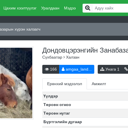
Цахим хээлтүүлэг
Уралдаан
Мэдээ
азарын хүрэн халзагч
Дондовцэрэнгийн Занабаз
Сүхбаатар
Халзан
166
amgaa_land...
Унага
1
Ерөнхий мэдээлэл
Амжилт
Үүлдэр
Төрсөн огноо
Төрсөн нутаг
Бүртгэлийн дугаар