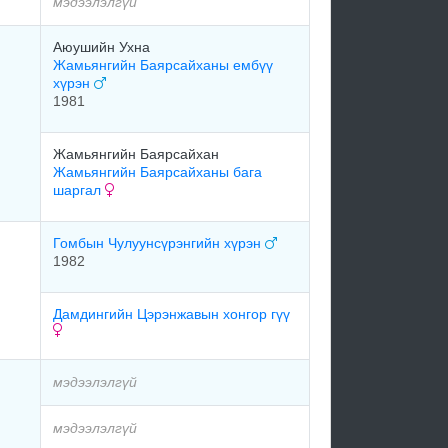
мэдээлэлгүй
Аюушийн Ухна
Жамьянгийн Баярсайханы ембүү
хүрэн
1981
Жамьянгийн Баярсайхан
Жамьянгийн Баярсайханы бага
шаргал
Гомбын Чулуунсүрэнгийн хүрэн
1982
Дамдингийн Цэрэнжавын хонгор гүү
мэдээлэлгүй
мэдээлэлгүй