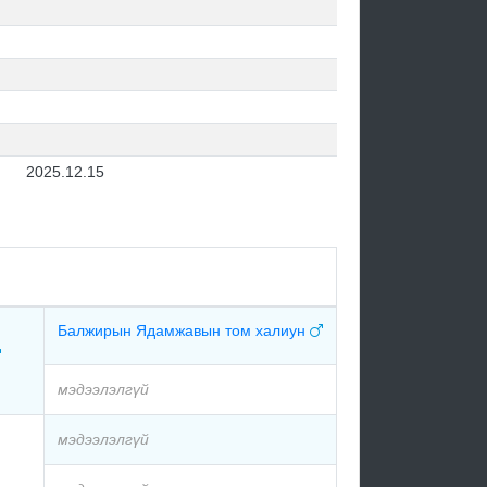
2025.12.15
Балжирын Ядамжавын том халиун
мэдээлэлгүй
мэдээлэлгүй