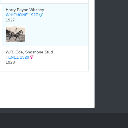
Harry Payne Whitney
WHICHONE 1927
1927
W.R. Coe, Shoshone Stud
TENEZ 1928
1928