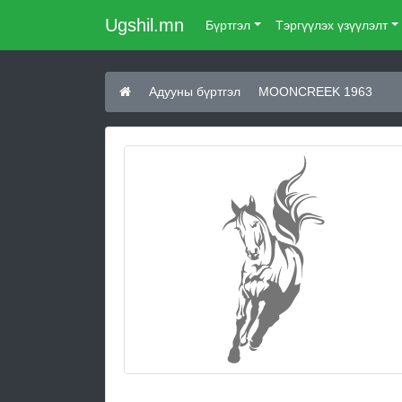
Ugshil.mn
Бүртгэл
Тэргүүлэх үзүүлэлт
Адууны бүртгэл
MOONCREEK 1963