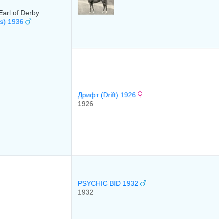
Earl of Derby
is) 1936
Дрифт (Drift) 1926
1926
PSYCHIC BID 1932
1932