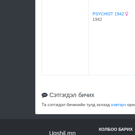
PSYCHIST 1942
1942
Сэтгэгдэл бичих
Та сэтгэгдэл бичихийн тулд эхлээд
нэвтэрч
орно
ХОЛБОО БАРИХ
Ugshil.mn