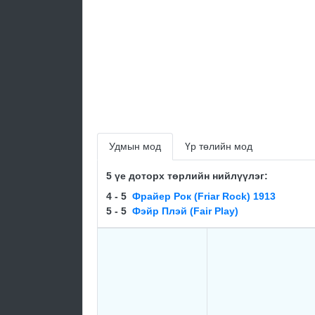
Удмын мод
Үр төлийн мод
5 үе доторх төрлийн нийлүүлэг:
4 - 5
Фрайер Рок (Friar Rock) 1913
5 - 5
Фэйр Плэй (Fair Play)