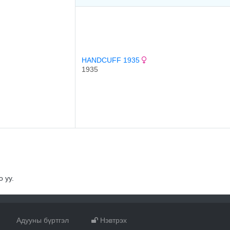
HANDCUFF 1935
1935
 уу.
Адууны бүртгэл
Нэвтрэх