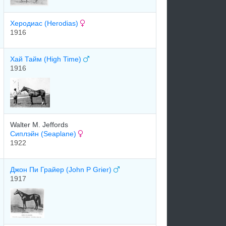
Херодиас (Herodias)
1916
Хай Тайм (High Time)
1916
Walter M. Jeffords
Сиплэйн (Seaplane)
1922
Джон Пи Грaйeр (John P Grier)
1917