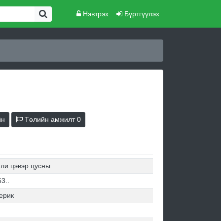
Нэвтрэх
Бүртгүүлэх
йн
Төлийн амжилт
0
гли цэвэр цусны
3..
ерик