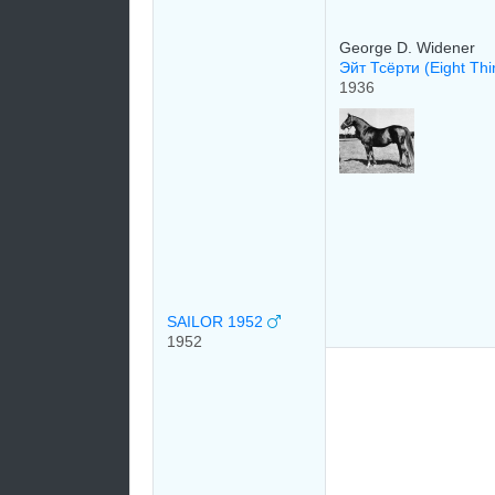
George D. Widener
Эйт Тсёрти (Eight Thi
1936
SAILOR 1952
1952