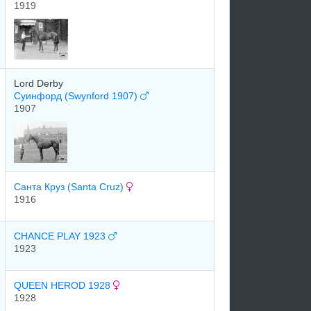
1919
Lord Derby
Суинфорд (Swynford 1907)
1907
Санта Круз (Santa Cruz)
1916
CHANCE PLAY 1923
1923
QUEEN HEROD 1928
1928