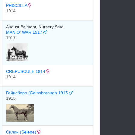
PRISCILLA
1914
August Belmont, Nursery Stud
MAN O' WAR 1917
1917
CREPUSCULE 1914
1914
Гейнсборо (Gainsborough 1915
1915
Силин (Selene)