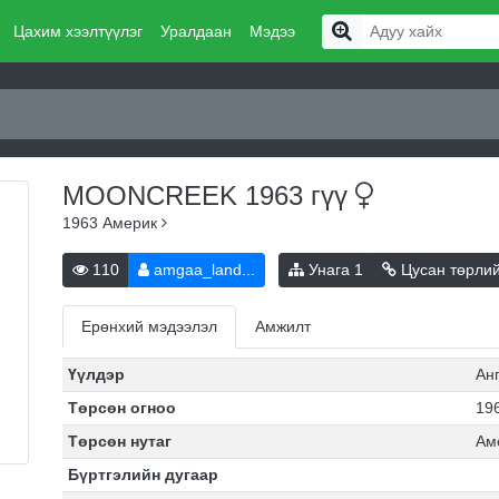
Цахим хээлтүүлэг
Уралдаан
Мэдээ
MOONCREEK 1963
гүү
1963
Америк
110
amgaa_land...
Унага
1
Цусан төрли
Ерөнхий мэдээлэл
Амжилт
Үүлдэр
Ан
Төрсөн огноо
196
Төрсөн нутаг
Ам
Бүртгэлийн дугаар