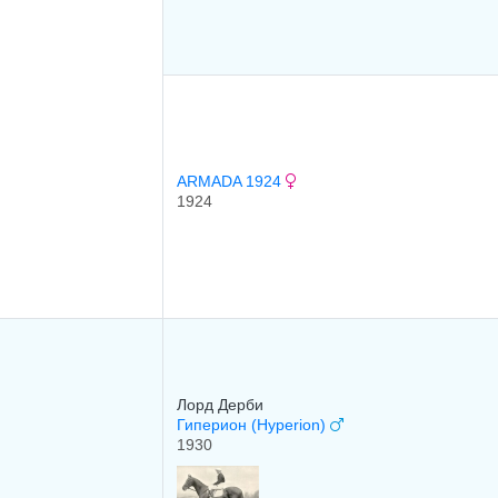
ARMADA 1924
1924
Лоpд Дepби
Гиперион (Hyperion)
1930