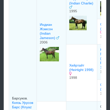
(Indian Charlie)
1995
СОви
Индиан
(Sovie
Жэмсон
(Indian
1989
Jameson)
2006
Kрaф
Прocп
(Craft
Prosp
Хейpтaйт
1979
(Heirtight 1998)
1979
1998
Спaйн
(Spin
1992
Барсуков.
Князь Урусов
Оверб
Барс (Knyaz