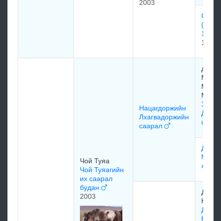
2003
Ceкрe
(Secre
1993
1993
дураа
Мягма
Мажа
Мягм
Занх
Нацагдоржийн
Далха
Лхагвадоржийн
цага
саарал
Далха
Мөнх
Чой Туяа
хулаг
Чой Туяагийн
их саарал
будан
Данд
2003
Нацаг
Данд
Нацаг