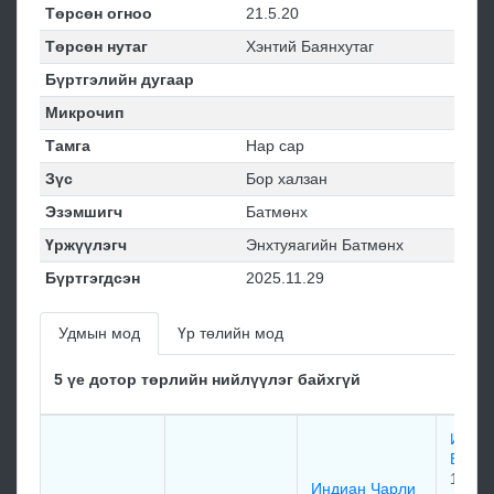
Төрсөн огноо
21.5.20
Төрсөн нутаг
Хэнтий Баянхутаг
Бүртгэлийн дугаар
Микрочип
Тамга
Нар сар
Зүс
Бор халзан
Эзэмшигч
Батмөнх
Үржүүлэгч
Энхтуяагийн Батмөнх
Бүртгэгдсэн
2025.11.29
Удмын мод
Үр төлийн мод
5 үе дотор төрлийн нийлүүлэг байхгүй
Ин Эк
Exce
1987
Индиан Чарли