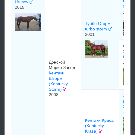
Сторм
Urusov
Storm
2015
1983
Турбо Сторм
turbo storm
2001
Скуп 
SCOO
GOL
Донской
1990
Морин Завод
Кентаки
Шторм
(Kentucky
Storm)
2008
Эптит
(Aptit
1997
Кентаки Краса
(Kentucky
Krasa)