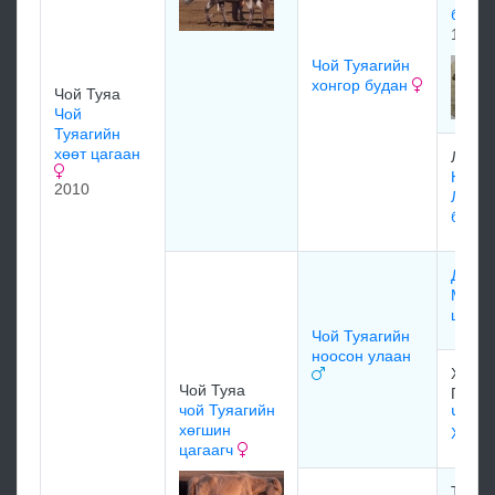
босоо
1980
Чой Туяагийн
хонгор будан
Чой Туяа
Чой
Туяагийн
хөөт цагаан
Лувса
Нацаг
2010
Лхагв
буда
Дашд
Мижээ
цавь
Чой Туяагийн
ноосон улаан
Хөхий
Чой Туяа
Гомбо
чой Туяагийн
Чой Т
хөгшин
Хөхий
цагаагч
Товын