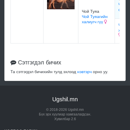
Чой Т
сүүеэ
Чой Туяа
Чой Туяагийн
халиугч гүү
Чой Т
хөх с
Сэтгэгдэл бичих
Та сэтгэгдэл бичихийн тулд эхлээд
нэвтэрч
орно уу.
Ugshil.mn
© 2018-2026 Ugshil.mn
Бүх эрх хуулиар хамгаалагдсан.
Хувилбар 2.6