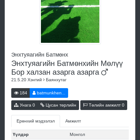
Энхтуяагийн Батмөнх
Энхтуяагийн Батмөнхийн Мөлүү
Бор халзан азарга
азарга
21.5.20
Хэнтий
Баянхутаг
184
batmunkhen...
Унага
0
Цусан төрлийн
Төлийн амжилт
0
Ерөнхий мэдээлэл
Амжилт
Үүлдэр
Монгол