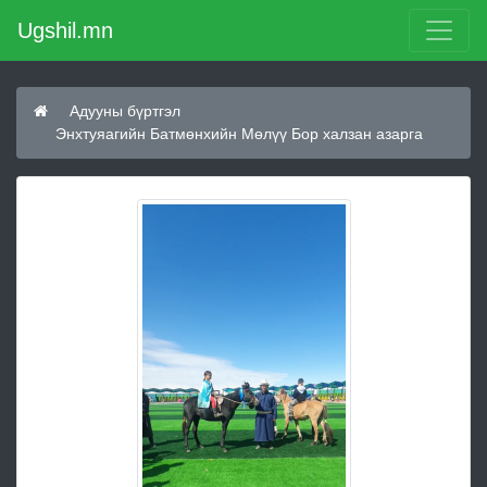
Ugshil.mn
Адууны бүртгэл
Энхтуяагийн Батмөнхийн Мөлүү Бор халзан азарга