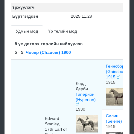
Үржүүлэгч
Бүртгэгдсэн
2025.11.29
Удмын мод
Үр төлийн мод
5 үе доторх төрлийн нийлүүлэг:
5 - 5
Чосер (Chaucer) 1900
Гейнсборо
(Gainsboroug
1915
1915
Лоpд
Дepби
Гиперион
(Hyperion)
1930
Силин
Edward
(Selene)
Stanley,
1919
17th Earl of