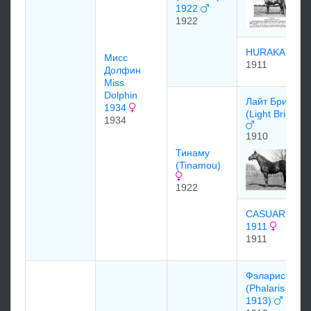
1922
1922
HURAKAN
Мисс
1911
Долфин
Miss
Dolphin
Лайт Бригэйд
1934
(Light Brigade)
1934
1910
Тинаму
(Tinamou)
1922
CASUARINA
1911
1911
Фэларис
(Phalaris
1913)