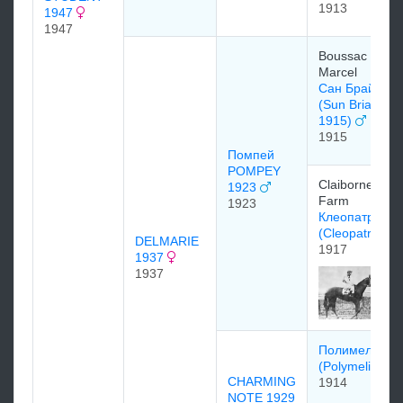
1913
1947
1947
Boussac
Marcel
Сан Брайер
(Sun Briar
1915)
1915
Помпей
POMPEY
Claiborne
1923
Farm
1923
Клеопатра
(Cleopatra)
DELMARIE
1917
1937
1937
Пoлимeлиэн
(Polymelian)
CHARMING
1914
NOTE 1929