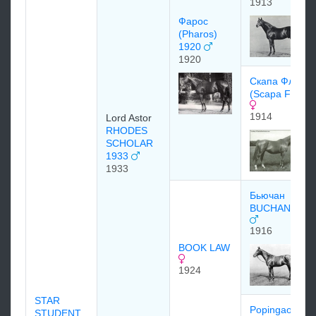
1913
Фарос
(Pharos)
1920
1920
Cкaпa Флоу
(Scapa Flow)
1914
Lord Astor
RHODES
SCHOLAR
1933
1933
Бьючан
BUCHAN 1916
1916
BOOK LAW
1924
STAR
Popingaol
STUDENT