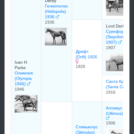
Derby
Гелиополис
(Heliopolis)
1936
1936
Lord Derby
Суинфорд
(Swynford
1907)
1907
Дрифт
(Drift) 1926
Ivan H.
1926
Parke
Олимпия
(Olympia
Санта Круз
1946)
(Santa Cruz)
1946
1916
Алтимус
(Ultimus) 1906
1906
Стимьюлус
(Stimulus)