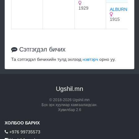
1929
ALBURN 1915
1915
Сэтгэгдэл бичих
Та сэтгэгдэл бичихийн тулд эхлээд
нэвтэрч
орно уу.
Ugshil.mn
© 2018-2026 Ugshil.mn
Бүх эрх хуулиар хамгаалагдсан.
Хувилбар 2.6
ХОЛБОО БАРИХ
+976 99735573