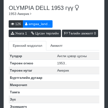
OLYMPIA DELL 1953
гүү
1953
Америк
126
amgaa_land...
Унага
1
Цусан төрлийн
Төлийн амжилт
0
Ерөнхий мэдээлэл
Амжилт
Үүлдэр
Англи цэвэр цусны
Төрсөн огноо
1953..
Төрсөн нутаг
Америк
Бүртгэлийн дугаар
Микрочип
Тамга
Зүс
Эзэмшигч