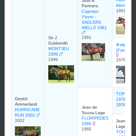
Stud &
dancer/
Partners
1961
Сэдлерс
Уэллс -
SADLERS
WELLS 1981
1981
Sir J.
Goldsmith
Фэйри Бр
MONTJEU
(Fairy Bri
1996
1996
1975
TOP VILL
Gestüt
1976
Ammerland
1976
Jean de
HURRICANE
Souza-Lage
RUN 2002
FLORIPEDES
2002
Jean de S
1985
Lage
1985
TOUTE C