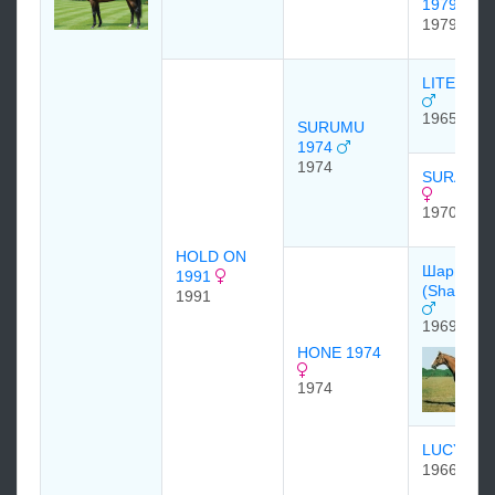
1979
1979
LITERAT 
1965
SURUMU
1974
1974
SURAMA 
1970
HOLD ON
Шарпен A
1991
(Sharpen 
1991
1969
HONE 1974
1974
LUCY 19
1966