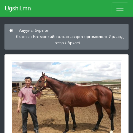
Ugshil.mn
Адууны бүртгэл
Лхагвын Батмөнхийн алтан азарга өргөмжлөлт Ирланд
хээр / Аркле/