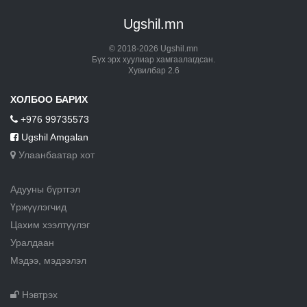
Ugshil.mn
© 2018-2026 Ugshil.mn
Бүх эрх хуулиар хамгаалагдсан.
Хувилбар 2.6
ХОЛБОО БАРИХ
+976 99735573
Ugshil Amgalan
Улаанбаатар хот
Адууны бүртгэл
Үржүүлэгчид
Цахим хээлтүүлэг
Уралдаан
Мэдээ, мэдээлэл
Нэвтрэх