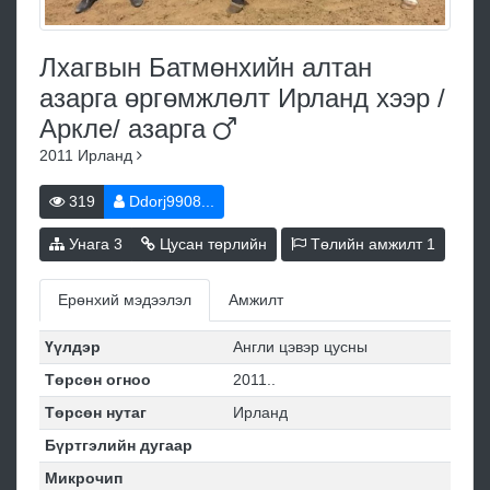
Лхагвын Батмөнхийн алтан
азарга өргөмжлөлт Ирланд хээр /
Аркле/
азарга
2011
Ирланд
319
Ddorj9908...
Унага
3
Цусан төрлийн
Төлийн амжилт
1
Ерөнхий мэдээлэл
Амжилт
Үүлдэр
Англи цэвэр цусны
Төрсөн огноо
2011..
Төрсөн нутаг
Ирланд
Бүртгэлийн дугаар
Микрочип