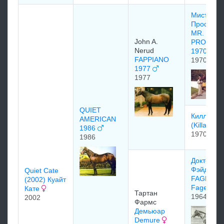
Мистер
Проспект
MR.
John A.
PROSPE
Nerud
1970
FAPPIANO
1970
1977
1977
QUIET
Киллалоу
AMERICAN
(Killaloe)
1986
1970
1986
Доктор
Фэйджер 
Quiet Cate
FAGER/Dr
(2002) Куайт
Fager
Кате
Тартан
1964
2002
Фармс
Демьюар
Demure