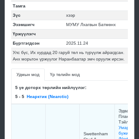
Тамга
Зүс
хээр
Эзэмшигч
МУМУ Лхагвын Батмөнх
Үржүүлэгч
Бүртгэгдсэн
2025.11.24
Улс бүс, Их хурдад 20 гаруй төл нь түрүүлж айрагдсан.
Анх морьтон үржүүлэг Наранбаатар эмч оруулж ирсэн.
Удмын мод
Үр төлийн мод
5 үе доторх төрлийн нийлүүлэг:
5 - 5
Неарктик (Nearctic)
Эдваpд
Планкетт
Тэйлop
Умардын
бүжигчин
Swettenham
/Northern