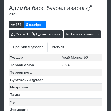
Адимба барс буурал
азарга
2024
151
suuripe...
Унага
0
Цусан төрлийн
Төлийн амжилт
0
Ерөнхий мэдээлэл
Амжилт
Үүлдэр
Араб Монгол 50
Төрсөн огноо
2024..
Төрсөн нутаг
Бүртгэлийн дугаар
Микрочип
Тамга
Зүс
Эзэмшигч