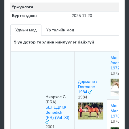
Үржүүлэгч
Бүртгэгдсэн
2025.11.20
Удмын мод
Үр төлийн мод
5 үе дотор төрлийн нийлүүлэг байхгүй
Манганат
/mangana
1972
1972
Дормане /
Dormane
1984
Ниархос С
1984
(FRA)
Мандоре
БЕНЕДИКК
Mandore
Benedick
1976
(FR) (Vol. XI)
1976
2001