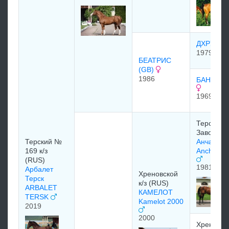
ДХРУВ G
1979
БЕАТРИС
(GB)
1986
БАНИКА 
1969
Терскийн
Завод
Терский №
Анчар
169 к/з
Anchar 1
(RUS)
1981
Арбалет
Хреновской
Терск
к/з (RUS)
ARBALET
КАМЕЛОТ
TERSK
Kamelot 2000
2019
2000
Хреновск