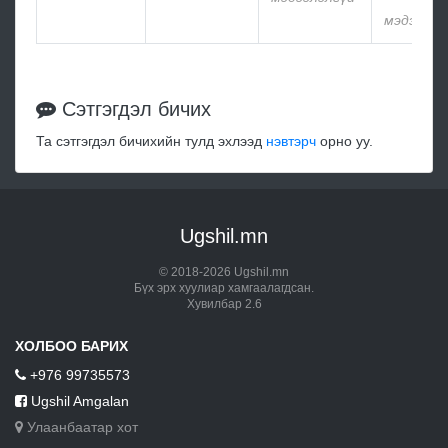
мэдээлэл
Сэтгэгдэл бичих
Та сэтгэгдэл бичихийн тулд эхлээд
нэвтэрч
орно уу.
Ugshil.mn
© 2018-2026 Ugshil.mn
Бүх эрх хуулиар хамгаалагдсан.
Хувилбар 2.6
ХОЛБОО БАРИХ
+976 99735573
Ugshil Amgalan
Улаанбаатар хот