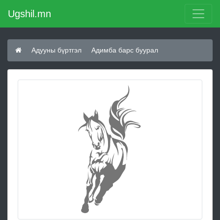
Ugshil.mn
Адууны бүртгэл
Адимба барс буурал