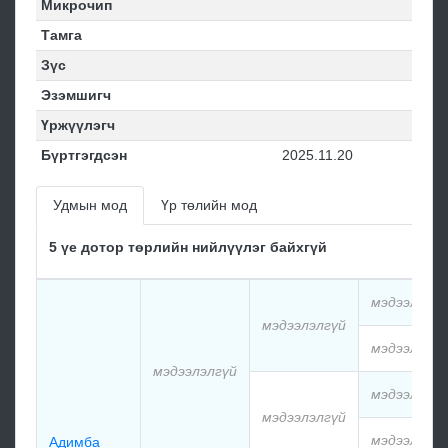
Микрочип
Тамга
Зүс
Эзэмшигч
Үржүүлэгч
Бүртгэгдсэн
2025.11.20
Удмын мод
Үр төлийн мод
5 үе дотор төрлийн нийлүүлэг байхгүй
мэдээлэлгү
мэдээлэлгүй
мэдээлэлгү
мэдээлэлгүй
мэдээлэлгү
мэдээлэлгүй
мэдээлэлгү
Адимба