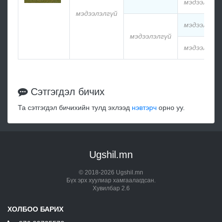
мэдээлэлгү
мэдээлэлгүй
мэдээлэлгү
мэдээлэлгүй
мэдээлэлгү
Сэтгэгдэл бичих
Та сэтгэгдэл бичихийн тулд эхлээд
нэвтэрч
орно уу.
Ugshil.mn
© 2018-2026 Ugshil.mn
Бүх эрх хуулиар хамгаалагдсан.
Хувилбар 2.6
ХОЛБОО БАРИХ