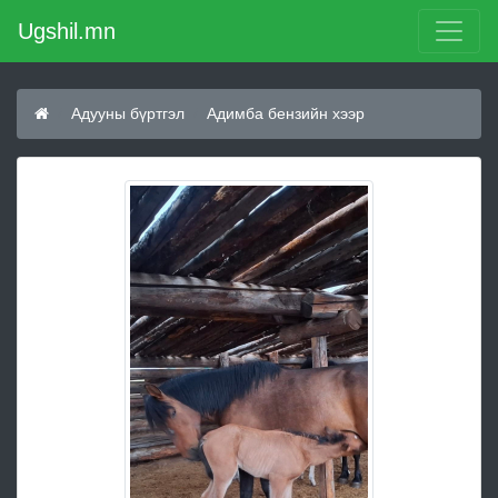
Ugshil.mn
Адууны бүртгэл
Адимба бензийн хээр