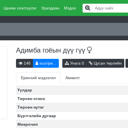
Цахим хээлтүүлэг
Уралдаан
Мэдээ
Адимба гоёын дүү
гүү
146
suuripe...
Унага
0
Цусан төрлийн
Ерөнхий мэдээлэл
Амжилт
Үүлдэр
Төрсөн огноо
Төрсөн нутаг
Бүртгэлийн дугаар
Микрочип