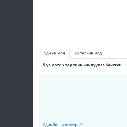
Удмын мод
Үр төлийн мод
5 үе дотор төрлийн нийлүүлэг байхгүй
Адимба шинэ хээр