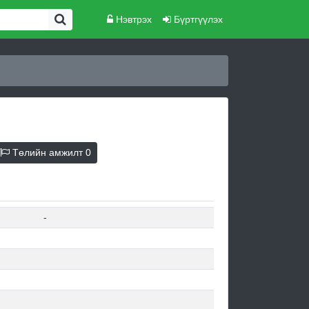
Нэвтрэх
Бүртгүүлэх
Төлийн амжилт
0
-