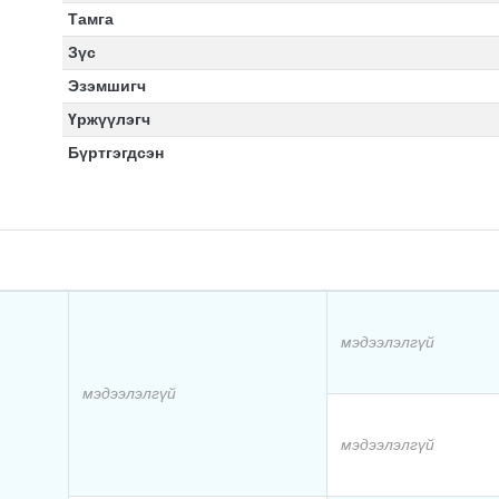
Тамга
Зүс
Эзэмшигч
Үржүүлэгч
Бүртгэгдсэн
мэдээлэлгүй
мэдээлэлгүй
мэдээлэлгүй