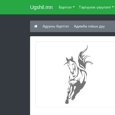
Ugshil.mn
Бүртгэл
Тэргүүлэх үзүүлэлт
Адууны бүртгэл
Адимба гоёын дүү