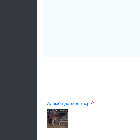
Адимба дорнод хээр