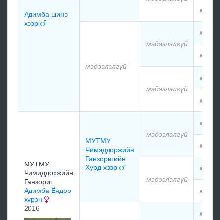
мэдээ
Адимба шинэ
хээр
мэдээ
мэдээлэлгүй
мэдээ
мэдээлэлгүй
мэдээ
мэдээлэлгүй
мэдээ
мэдээ
мэдээлэлгүй
МУТМУ
мэдээ
Чимэддоржийн
Ганзоригийн
МУТМУ
Хурд хээр
мэдээ
Чимиддоржийн
мэдээлэлгүй
Ганзориг
Адимба Ёндоо
мэдээ
хүрэн
2016
мэдээ