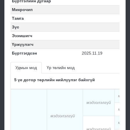
Бүртгэлийн дугаар
Микрочип
Тамга
Зүс
Эзэмшигч
Үржүүлэгч
Бүртгэгдсэн
2025.11.19
Удмын мод
Үр төлийн мод
5 үе дотор төрлийн нийлүүлэг байхгүй
мэдээ
мэдээлэлгүй
мэдээ
мэдээлэлгүй
мэдээ
мэдээлэлгүй