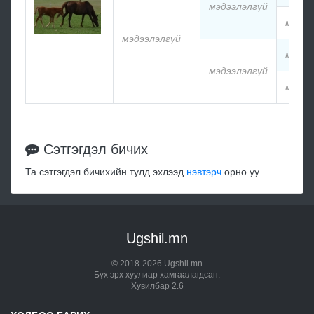
мэдээлэлгүй
мэдээ
мэдээлэлгүй
мэдээ
мэдээлэлгүй
мэдээ
Сэтгэгдэл бичих
Та сэтгэгдэл бичихийн тулд эхлээд
нэвтэрч
орно уу.
Ugshil.mn
© 2018-2026 Ugshil.mn
Бүх эрх хуулиар хамгаалагдсан.
Хувилбар 2.6