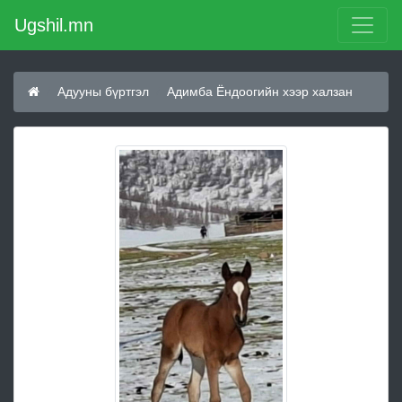
Ugshil.mn
Адууны бүртгэл
Адимба Ёндоогийн хээр халзан