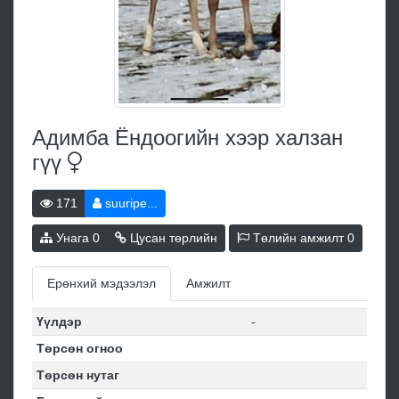
Адимба Ёндоогийн хээр халзан
гүү
171
suuripe...
Унага
0
Цусан төрлийн
Төлийн амжилт
0
Ерөнхий мэдээлэл
Амжилт
Үүлдэр
-
Төрсөн огноо
Төрсөн нутаг