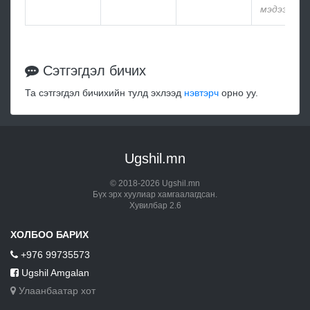
мэдээлэлг
Сэтгэгдэл бичих
Та сэтгэгдэл бичихийн тулд эхлээд
нэвтэрч
орно уу.
Ugshil.mn
© 2018-2026 Ugshil.mn
Бүх эрх хуулиар хамгаалагдсан.
Хувилбар 2.6
ХОЛБОО БАРИХ
+976 99735573
Ugshil Amgalan
Улаанбаатар хот