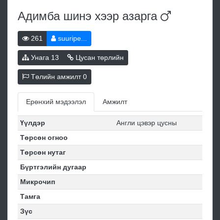
Адимба шинэ хээр
азарга
261
suuripe...
Унага
13
Цусан төрлийн
Төлийн амжилт
0
Ерөнхий мэдээлэл
Амжилт
Үүлдэр
Англи цэвэр цусны
Төрсөн огноо
Төрсөн нутаг
Бүртгэлийн дугаар
Микрочип
Тамга
Зүс