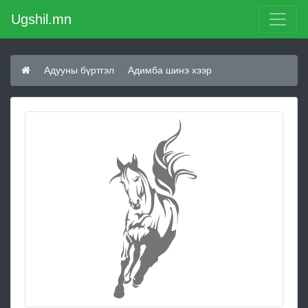
Ugshil.mn
Адууны бүртгэл
Адимба шинэ хээр