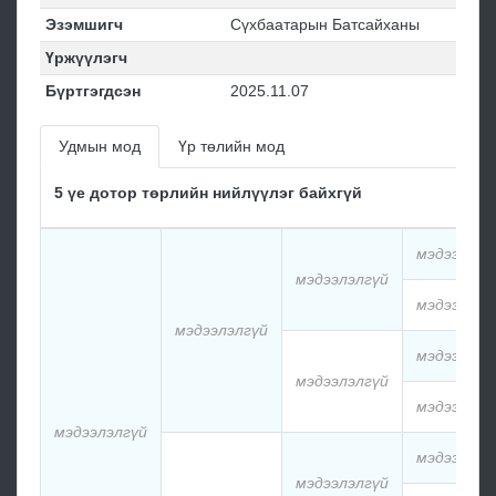
Эзэмшигч
Сүхбаатарын Батсайханы
Үржүүлэгч
Бүртгэгдсэн
2025.11.07
Удмын мод
Үр төлийн мод
5 үе дотор төрлийн нийлүүлэг байхгүй
мэдээлэлг
мэдээлэлгүй
мэдээлэлг
мэдээлэлгүй
мэдээлэлг
мэдээлэлгүй
мэдээлэлг
мэдээлэлгүй
мэдээлэлг
мэдээлэлгүй