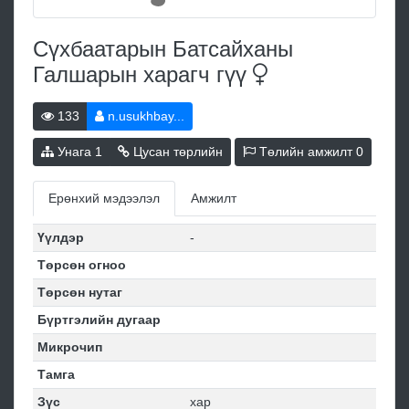
Сүхбаатарын Батсайханы
Галшарын харагч
гүү
133
n.usukhbay...
Унага
1
Цусан төрлийн
Төлийн амжилт
0
Ерөнхий мэдээлэл
Амжилт
Үүлдэр
-
Төрсөн огноо
Төрсөн нутаг
Бүртгэлийн дугаар
Микрочип
Тамга
Зүс
хар