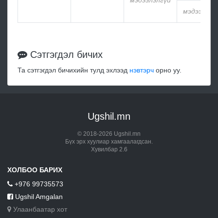
мэдээлэлгүй
мэдээлэлг
Сэтгэгдэл бичих
Та сэтгэгдэл бичихийн тулд эхлээд
нэвтэрч
орно уу.
Ugshil.mn
© 2018-2026 Ugshil.mn
Бүх эрх хуулиар хамгаалагдсан.
Хувилбар 2.6
ХОЛБОО БАРИХ
+976 99735573
Ugshil Amgalan
Улаанбаатар хот