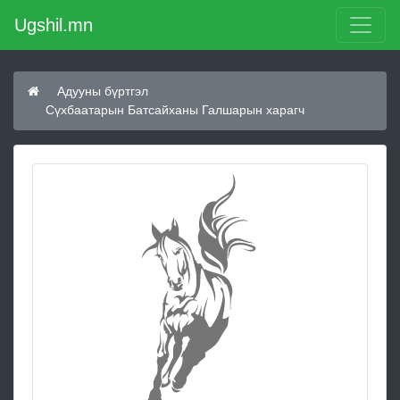
Ugshil.mn
Адууны бүртгэл
Сүхбаатарын Батсайханы Галшарын харагч