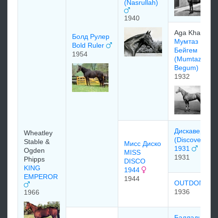
(Nasrullah)
1940
Aga Khan
Болд Рулер
Mумтаз
Bold Ruler
Бeйгeм
1954
(Mumtaz
Begum)
1932
Диcкавеpи
Wheatley
(Discovery)
Stable &
Мисс Диско
1931
Ogden
MISS
1931
Phipps
DISCO
KING
1944
EMPEROR
1944
OUTDONE
1936
1966
Балладье