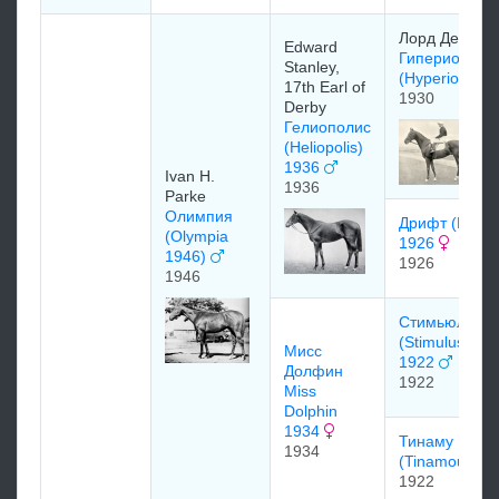
Лоpд Дepби
Edward
Гиперион
Stanley,
(Hyperion)
17th Earl of
1930
Derby
Гелиополис
(Heliopolis)
1936
Ivan H.
1936
Parke
Олимпия
Дрифт (Drift)
(Olympia
1926
1946)
1926
1946
Стимьюлус
(Stimulus)
Мисс
1922
Долфин
1922
Miss
Dolphin
1934
Тинаму
1934
(Tinamou)
1922