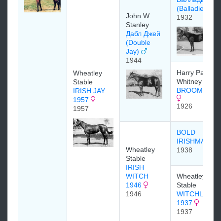
(Balladier)
John W.
1932
Stanley
Дабл Джей
(Double
Jay)
1944
Harry Payne
Wheatley
Whitney
Stable
BROOMSHO
IRISH JAY
1957
1926
1957
BOLD
IRISHMAN
Wheatley
1938
Stable
IRISH
WITCH
Wheatley
1946
Stable
1946
WITCHLIKE
1937
1937