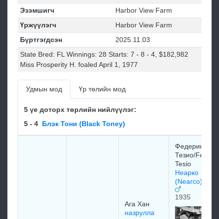
Эзэмшигч
Harbor View Farm
Үржүүлэгч
Harbor View Farm
Бүртгэгдсэн
2025.11.03
State Bred: FL Winnings: 28 Starts: 7 - 8 - 4, $182,982
Miss Prosperity H. foaled April 1, 1977
Удмын мод
Үр төлийн мод
5 үе доторх төрлийн нийлүүлэг:
5 - 4
Блэк Тони (Black Toney)
Федерико
Тезио/Federi
Tesio
Неарко
(Nearco) 193
1935
Ага Хан
назрулла