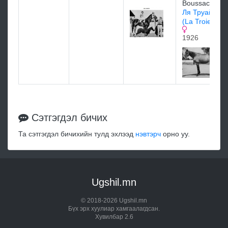
Boussac
Ля Труайенн
(La Troienne)
1926
Сэтгэгдэл бичих
Та сэтгэгдэл бичихийн тулд эхлээд
нэвтэрч
орно уу.
Ugshil.mn
© 2018-2026 Ugshil.mn
Бүх эрх хуулиар хамгаалагдсан.
Хувилбар 2.6