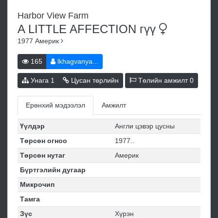
Harbor View Farm
A LITTLE AFFECTION
гүү
1977
Америк
165
lkhagvanya...
Унага
1
Цусан төрлийн
Төлийн амжилт
0
Ерөнхий мэдээлэл
Амжилт
Үүлдэр
Англи цэвэр цусны
Төрсөн огноо
1977..
Төрсөн нутаг
Америк
Бүртгэлийн дугаар
Микрочип
Тамга
Зүс
Хүрэн