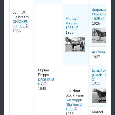
фарамонд
John W.
Pharamond
Galbreath
Минау /
1925
CHICKEN
Menow
1925
LITTLE
1935
1966
1935
ALCIBIADES
1927
Ogden
Блэк Тони
Phipps
(Black Toney)
DASHING
1911
BY
1948
Idle Hour
Stock Farm
Биг харри
(Big hurry)
1936
Marcel
1936