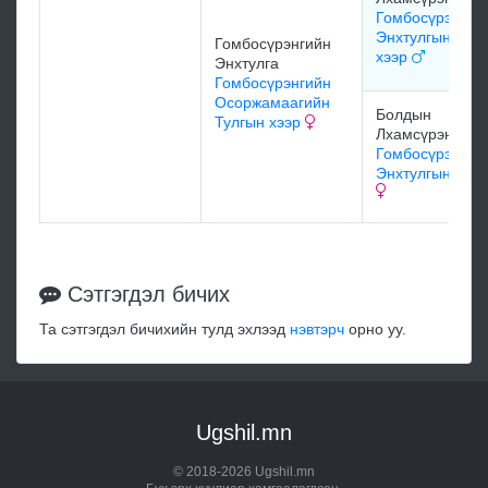
Гомбосүрэнгий
Энхтулгын Лха
Гомбосүрэнгийн
хээр
Энхтулга
Гомбосүрэнгийн
Осоржамаагийн
Болдын
Тулгын хээр
Лхамсүрэн
Гомбосүрэнгий
Энхтулгын хээр
Сэтгэгдэл бичих
Та сэтгэгдэл бичихийн тулд эхлээд
нэвтэрч
орно уу.
Ugshil.mn
© 2018-2026 Ugshil.mn