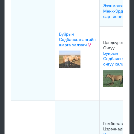
Эзэнмөнхийн
Мөнх-Эрдэний
сарт хонгор
Буйрын
Содбаясгалангийн
Цэндсүрэнгийн
шарга халзагч
Онгуу
Буйрын
Содбаясгаланг
онгуу халиугч
Гомбожавын
Цэрэннадмид