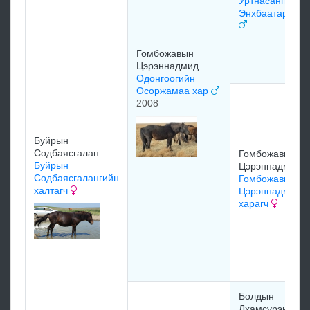
Уртнасангийн
Энхбаатарын х
Гомбожавын
Цэрэннадмид
Одонгоогийн
Осоржамаа хар
2008
Буйрын
Содбаясгалан
Гомбожавын
Буйрын
Цэрэннадмид
Содбаясгалангийн
Гомбожавын
халтагч
Цэрэннадмиды
харагч
Болдын
Лхамсүрэн