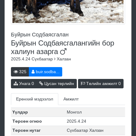
Буйрын Содбаясгалан
Буйрын Содбаясгалангийн бор
халиун
азарга
2025.4.24
Сүхбаатар
Халзан
325
buir.sodba...
Унага
0
Цусан төрлийн
Төлийн амжилт
0
Ерөнхий мэдээлэл
Амжилт
Үүлдэр
Монгол
Төрсөн огноо
2025.4.24
Төрсөн нутаг
Сүхбаатар Халзан