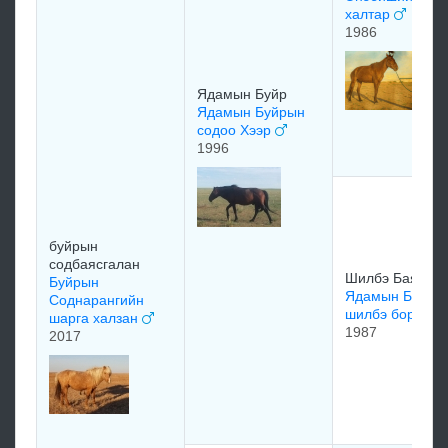
халтар
1986
Ядамын Буйр
Ядамын Буйрын
содоо Хээр
1996
буйрын
содбаясгалан
Шилбэ Баясгал
Буйрын
Ядамын Буйры
Соднарангийн
шилбэ борогч
шарга халзан
1987
2017