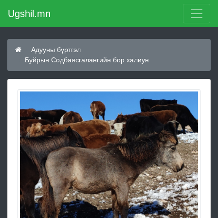
Ugshil.mn
Адууны бүртгэл
Буйрын Содбаясгалангийн бор халиун