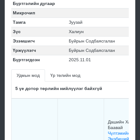
Бүртгэлийн дугаар
Микрочип
Тамга
Зуузай
Зүс
Халиун
Эзэмшигч
Буйрын Содбаясгалан
Үржүүлэгч
Буйрын Содбаясгалан
Бүртгэгдсэн
2025.11.01
Удмын мод
Үр төлийн мод
5 үе дотор төрлийн нийлүүлэг байхгүй
Дашийн Халзан
Баавай
Чүлтэмийн
Энэбишийн өвг