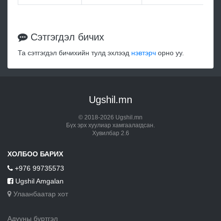
Сэтгэгдэл бичих
Та сэтгэгдэл бичихийн тулд эхлээд
нэвтэрч
орно уу.
Ugshil.mn
© 2018-2026 Ugshil.mn
Бүх эрх хуулиар хамгаалагдсан.
Хувилбар 2.6
ХОЛБОО БАРИХ
+976 99735573
Ugshil Amgalan
Улаанбаатар хот
Адууны бүртгэл