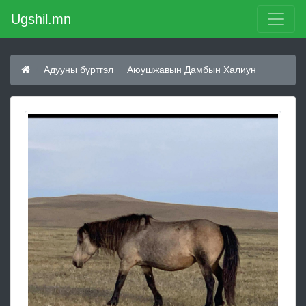
Ugshil.mn
Адууны бүртгэл
Аюушжавын Дамбын Халиун