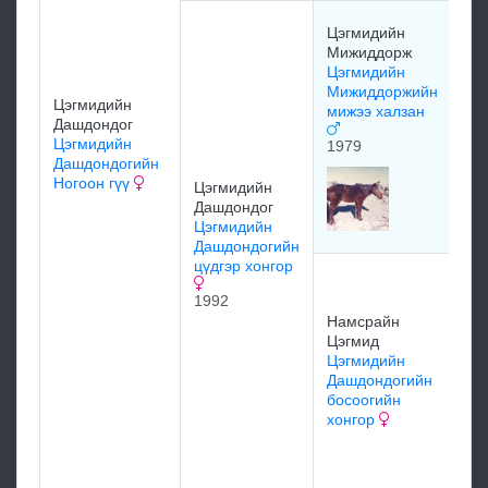
Ла
Цэгмидийн
Но
Мижиддорж
На
Цэгмидийн
Цэ
Мижиддоржийн
ша
Цэгмидийн
мижээ халзан
19
Дашдондог
Цэгмидийн
1979
Дашдондогийн
Цэ
Ногоон гүү
Цэгмидийн
Аю
Дашдондог
но
Цэгмидийн
Дашдондогийн
цүдгэр хонгор
Цэ
ба
1992
На
Намсрайн
са
Цэгмид
Цэ
Цэгмидийн
бо
Дашдондогийн
хо
босоогийн
19
хонгор
мэ