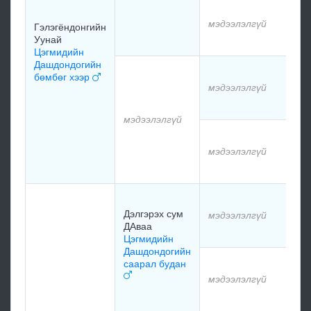
мэ
мэдээлэлгүй
Гэлэгёндонгийн
Уунай
мэ
Цэгмидийн
Дашдондогийн
мэ
бөмбөг хээр
мэдээлэлгүй
мэ
мэдээлэлгүй
мэ
мэдээлэлгүй
мэ
мэ
Дэлгэрэх сум
мэдээлэлгүй
ДАваа
мэ
Цэгмидийн
Дашдондогийн
мэ
саарал будан
мэдээлэлгүй
мэ