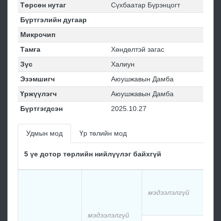
Төрсөн нутаг
Сүхбаатар Бүрэнцогт
Бүртгэлийн дугаар
Микрочип
Тамга
Хөндөлтэй загас
Зүс
Халиун
Эзэмшигч
Аюушжавын Дамба
Үржүүлэгч
Аюушжавын Дамба
Бүртгэгдсэн
2025.10.27
Удмын мод
Үр төлийн мод
5 үе дотор төрлийн нийлүүлэг байхгүй
мэ
мэдээлэлгүй
мэ
мэдээлэлгүй