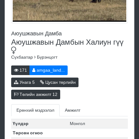
Аюушжавын Дамба
Аюушжавын Дамбын Халиун
гүү
Сүхбаатар
Бүрэнцогт
171
amgaa_land...
Унага
5
Цусан төрлийн
Төлийн амжилт
12
Ерөнхий мэдээлэл
Амжилт
Үүлдэр
Монгол
Төрсөн огноо