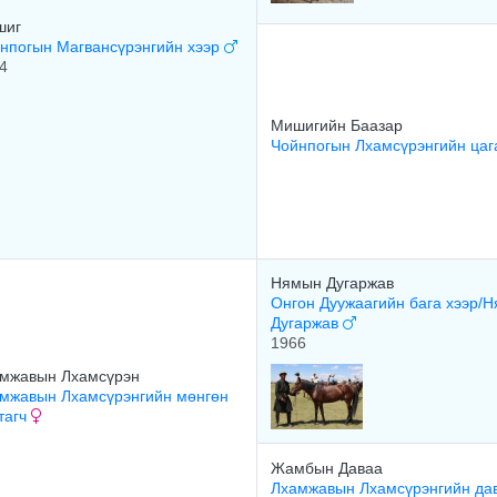
шиг
нпогын Магвансүрэнгийн хээр
4
Мишигийн Баазар
Чойнпогын Лхамсүрэнгийн цаг
Нямын Дугаржав
Онгон Дуужаагийн бага хээр/
Дугаржав
1966
мжавын Лхамсүрэн
мжавын Лхамсүрэнгийн мөнгөн
тагч
Жамбын Даваа
Лхамжавын Лхамсүрэнгийн да