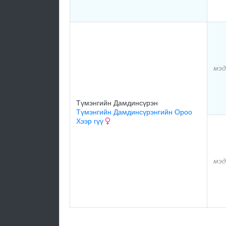
мэд
Түмэнгийн Дамдинсүрэн
Түмэнгийн Дамдинсүрэнгийн Ороо
Хээр гүү
мэд