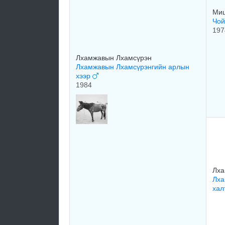
Ми
Чой
197
Лхамжавын Лхамсүрэн
Лхамжавын Лхамсүрэнгийн арлын
хээр
1984
Лха
Лха
хал