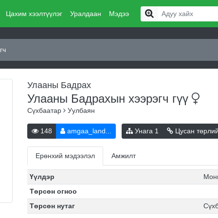
Цахим хээлтүүлэг
Уралдаан
Мэдээ
гч
Улааны Бадрах
Улааны Бадрахын хээрэгч
гүү
Сүхбаатар
Уулбаян
148
amgaa_land...
Унага
1
Цусан төрли
Ерөнхий мэдээлэл
Амжилт
Үүлдэр
Мон
Төрсөн огноо
Төрсөн нутаг
Сүх