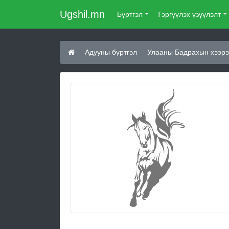
Ugshil.mn
Бүртгэл
Тэргүүлэх үзүүлэлт
Адууны бүртгэл
Улааны Бадрахын хээрэ