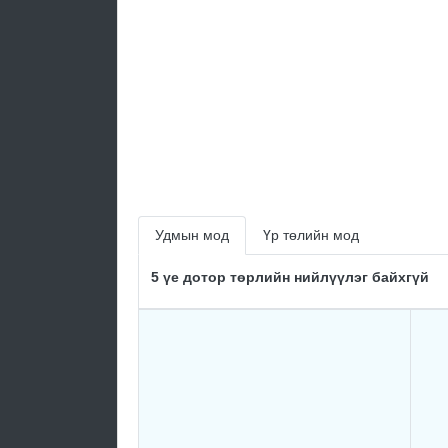
Удмын мод
Үр төлийн мод
5 үе дотор төрлийн нийлүүлэг байхгүй