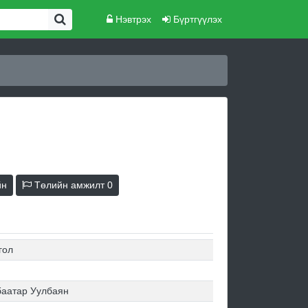
Нэвтрэх
Бүртгүүлэх
йн
Төлийн амжилт
0
гол
баатар Уулбаян