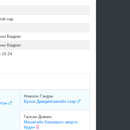
тэй сар
р
аны Бадрах
аны Бадрах
.10.24
Номхон Гэндэн
Бухын Дамдингаагийн хээр
лтэн
Галсан Довчин
Мишигийн Баазарын аварга
будан