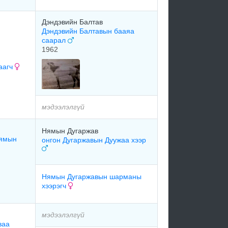
Дэндэвийн Балтав
Дэндэвийн Балтавын бааяа
саарал
1962
аагч
мэдээлэлгүй
Нямын Дугаржав
Нямын
онгон Дугаржавын Дуужаа хээр
Нямын Дугаржавын шарманы
хээрэгч
мэдээлэлгүй
ваа