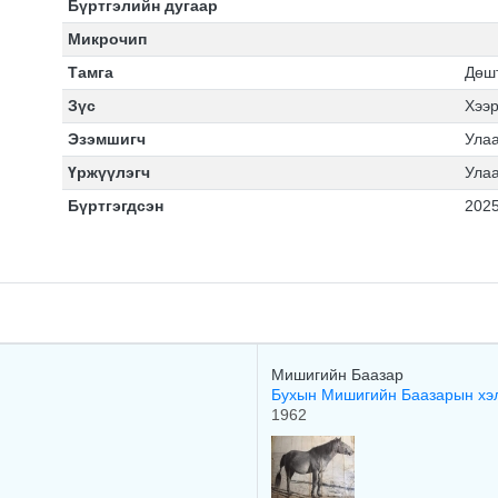
Бүртгэлийн дугаар
Микрочип
Тамга
Дөш
Зүс
Хээ
Эзэмшигч
Ула
Үржүүлэгч
Ула
Бүртгэгдсэн
2025
Мишигийн Баазар
Бухын Мишигийн Баазарын хэ
1962