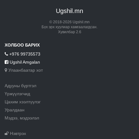
Ugshil.mn
© 2018-2026 Ugshil.mn
Бүх эрх хуулиар хамгаалагдсан.
Хувилбар 2.6
ХОЛБОО БАРИХ
+976 99735573
Ugshil Amgalan
Улаанбаатар хот
Адууны бүртгэл
Үржүүлэгчид
Цахим хээлтүүлэг
Уралдаан
Мэдээ, мэдээлэл
Нэвтрэх