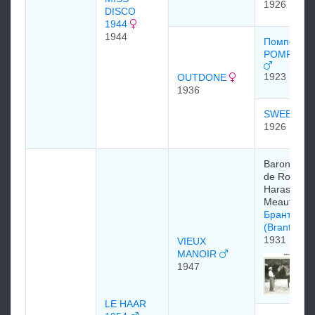
1926
DISCO
1944
1944
Помпей
POMPEY 1
1923
OUTDONE
1936
SWEEP O
1926
Baron Edo
de Rothschi
Haras de
Meautry
Брантом
(Brantome
1931
VIEUX
MANOIR
1947
LE HAAR