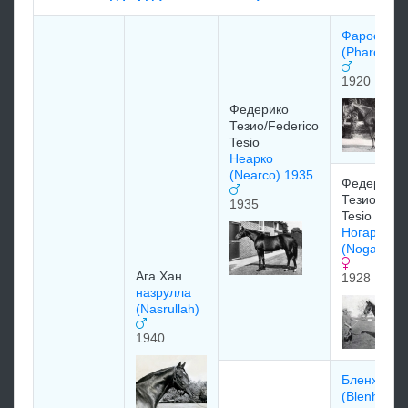
Фарос
(Pharos) 1
1920
Федерико
Тезио/Federico
Tesio
Неарко
(Nearco) 1935
Федерико
Тезио/Fede
1935
Tesio
Ногара
(Nogara) 1
Ага Хан
1928
назрулла
(Nasrullah)
1940
Бленхейм
(Blenheim