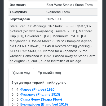
Эзэмшигч
East-West Stable / Stone Farm
Үржүүлэгч
Claiborne Farm
Бүртгэгдсэн
2025.10.15
State Bred: KY Winnings: 16 Starts: 9 - 5 - 0, $537,837;
pictured (old with sway-back) Travers S. [G1], Marlboro
Cup [G1], Governor S. [G1], Monmouth Invt. H. [G1],
Marylander H. foaled March 8, 1972 Champion 3-year-
old Colt NTR Bowie, 9f 1:49.0 Record-setting yearling -
KEESEP73: $600,000 Named for a Japanese Sumo
wrestler. Pensioned in 1992. Passed away at Stone Farm
on August 27, 2001, due to infirmities of old age.
Удмын мод
Үр төлийн мод
5 үе доторх төрлийн нийлүүлэг:
4 - 4
Фарос (Pharos) 1920
5 - 5
Фэларис (Phalaris 1913)
5 - 5
Cкaпa Флоу (Scapa Flow)
5 - 5
Блэндфорд (Blandford 1919)