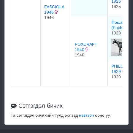
1925
1925
FASCIOLA
1946
1946
Фоксханте
(Foxhunter
1929
FOXCRAFT
1940
1940
PHILOMEN
1929
1929
Сэтгэгдэл бичих
Та сэтгэгдэл бичихийн тулд эхлээд
нэвтэрч
орно уу.