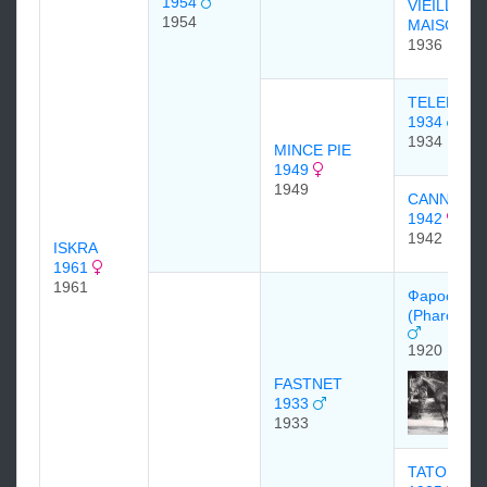
1954
VIEILLE
1954
MAISON
1936
TELEFERI
1934
1934
MINCE PIE
1949
1949
CANNELLE
1942
1942
ISKRA
1961
1961
Фарос
(Pharos) 1
1920
FASTNET
1933
1933
TATOULE