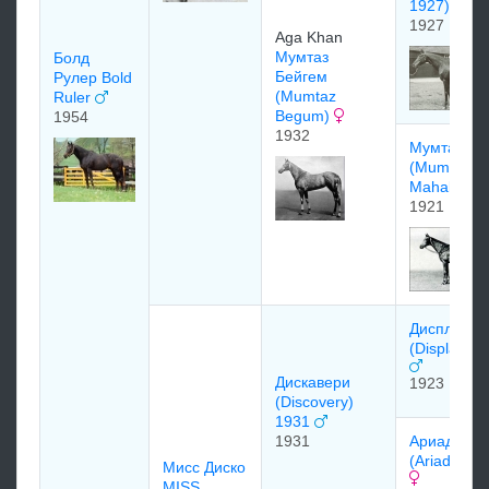
1927)
1927
Aga Khan
Mумтаз
Болд
Бeйгeм
Рулер Bold
(Mumtaz
Ruler
Begum)
1954
1932
Мумтаз Ма
(Mumtaz
Mahal)
1921
Диcплэй
(Display) 1
Диcкавеpи
1923
(Discovery)
1931
1931
Аpиадна
(Ariadne) 
Мисс Диско
MISS