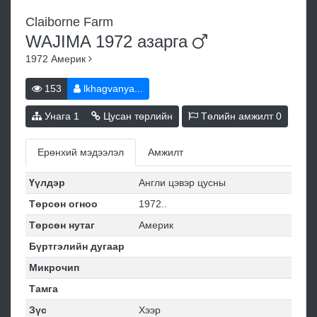
Claiborne Farm
WAJIMA 1972
азарга
1972
Америк
153
lkhagvanya...
Унага
1
Цусан төрлийн
Төлийн амжилт
0
Ерөнхий мэдээлэл
Амжилт
Үүлдэр
Англи цэвэр цусны
Төрсөн огноо
1972..
Төрсөн нутаг
Америк
Бүртгэлийн дугаар
Микрочип
Тамга
Зүс
Хээр