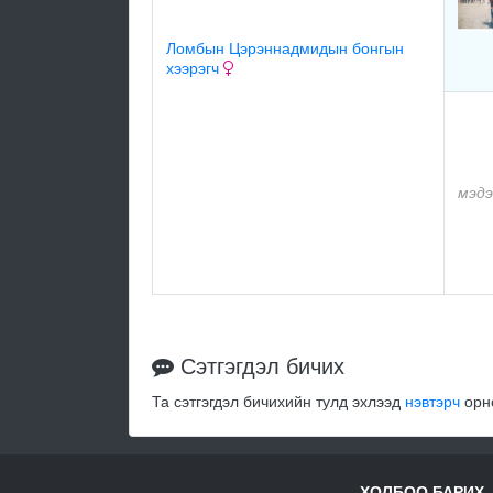
Ломбын Цэрэннадмидын бонгын
хээрэгч
мэдэ
Сэтгэгдэл бичих
Та сэтгэгдэл бичихийн тулд эхлээд
нэвтэрч
орно
ХОЛБОО БАРИХ