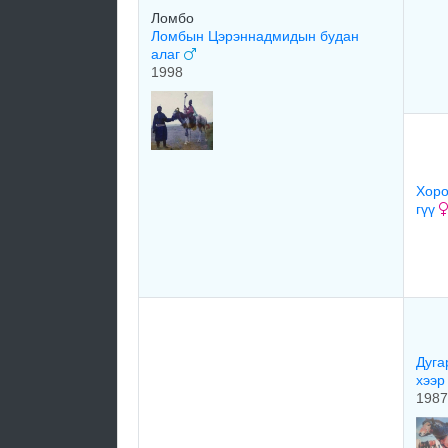
Ломбо
Ломбын Цэрэннадмидын будан
алаг
1998
Хоро
гүү
Дуга
хээ
1987