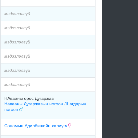
мэдээлэлгүй
мэдээлэлгүй
мэдээлэлгүй
мэдээлэлгүй
мэдээлэлгүй
мэдээлэлгүй
НАвааны орос Дугаржав
Навааны Дугаржавын ногоон /Шагдарын
ногоон
Сономын Адилбишийн халиугч