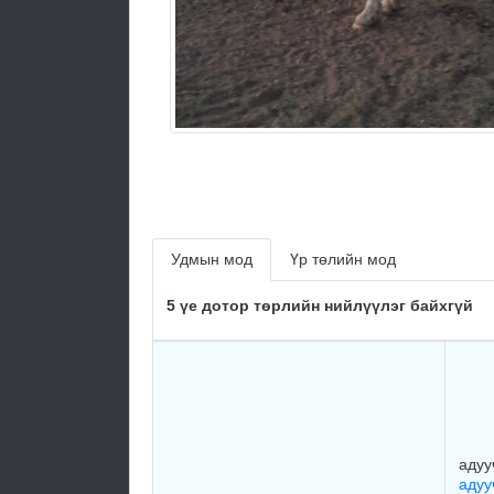
Удмын мод
Үр төлийн мод
5 үе дотор төрлийн нийлүүлэг байхгүй
адуу
адуу