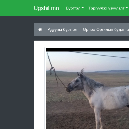
Ugshil.mn
Бүртгэл
Тэргүүлэх үзүүлэлт
Адууны бүртгэл
Өрнөх-Оргилын будан а