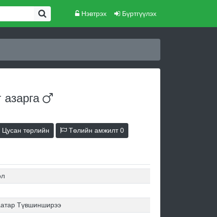
Нэвтрэх
Бүртгүүлэх
г
азарга
Цусан төрлийн
Төлийн амжилт
0
ол
.
аатар Түвшинширээ