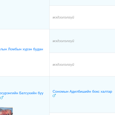
мэдээлэлгүй
мэдээлэлгүй
лын Ломбын хүрэн будан
мэдээлэлгүй
Сономын Адилбишийн бокс халтар
рсүрэнгийн Батсүхийн буу
р