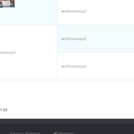
мэдээлэлгүй
мэдээлэлгүй
элэлгүй
мэдээлэлгүй
 уу.
Адууны бүртгэл
Нэвтрэх