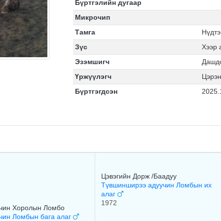
Бүртгэлийн дугаар
Микрочип
Тамга
Нүдтэ
Зүс
Хээр 
Эзэмшигч
Дашд
Үржүүлэгч
Цэрэ
Бүртгэгдсэн
2025.
Цэвэгийн Дорж /Баадуу
Түвшинширээ адуучин Ломбын их
алаг
1972
чин Хоролын Ломбо
чин Ломбын бага алаг