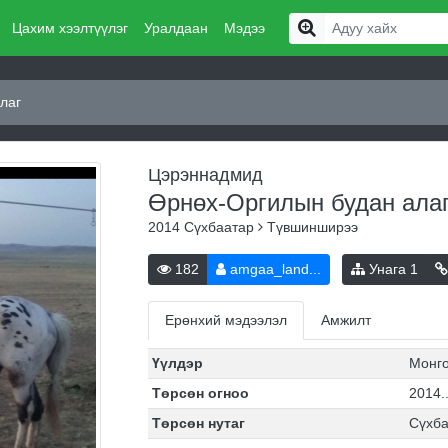
Цахим хээлтүүлэг
Уралдаан
Мэдээ
лаг
Цэрэннадмид
Өрнөх-Оргилын будан ала
2014
Сүхбаатар
Түвшинширээ
182
amgaa_land...
Унага
1
Ерөнхий мэдээлэл
Амжилт
Үүлдэр
Монг
Төрсөн огноо
2014.
Төрсөн нутаг
Сүхб