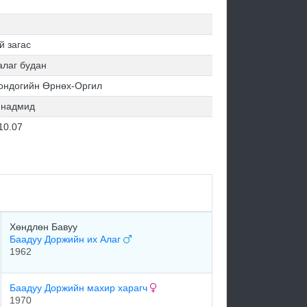
й загас
алаг будан
ондогийн Өрнөх-Оргил
ннадмид
10.07
Хөндлөн Бавуу
Баадуу Доржийн их Алаг
1962
Баадуу Доржийн махир харагч
1970