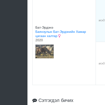
мэд
Бат-Эрдэнэ
Баянзулын Бат-Эрдэнийн Хамар
цагаан халтар
2020
мэд
Сэтгэгдэл бичих