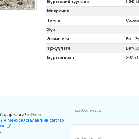
Бүртгэлийн дугаар
ШН25
Микрочип
Тамга
Саран
Зүс
Эзэмшигч
Бат-Э
Үржүүлэгч
Бат-Э
Бүртгэгдсэн
2025.
мэдээлэлгүй
бадаржаагийн Онон
ын Мөнхбаясгалангийн сэгсгэр
зан
5
мэдээлэлгүй