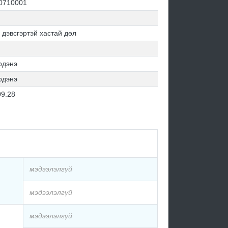
0710001
 дэвсгэртэй хастай дөл
рдэнэ
рдэнэ
09.28
мэдээлэлгүй
мэдээлэлгүй
мэдээлэлгүй