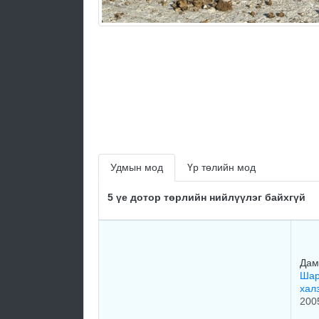
Удмын мод
Үр төлийн мод
5 үе дотор төрлийн нийлүүлэг байхгүй
Дам
Шар
хал
200