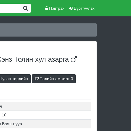
Нэвтрэх
Бүртгүүлэх
Хэнз Толин хул
азарга
Цусан төрлийн
Төлийн амжилт
0
л
7.10
н Баян-нуур