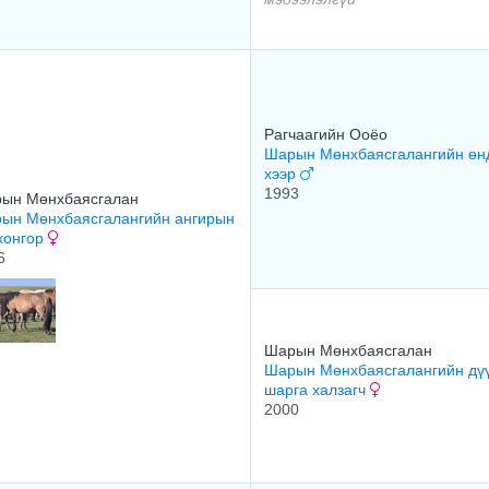
Рагчаагийн Ооёо
Шарын Мөнхбаясгалангийн өн
хээр
1993
ын Мөнхбаясгалан
ын Мөнхбаясгалангийн ангирын
 хонгор
6
Шарын Мөнхбаясгалан
Шарын Мөнхбаясгалангийн дү
шарга халзагч
2000