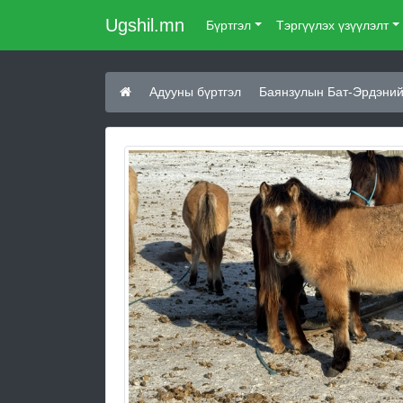
Ugshil.mn
Бүртгэл
Тэргүүлэх үзүүлэлт
Адууны бүртгэл
Баянзулын Бат-Эрдэний