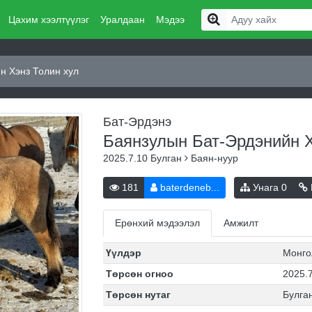
Цахим хээлтүүлэг
Уралдаан
Мэдээ
н Хэнз Толин хул
Бат-Эрдэнэ
Баянзулын Бат-Эрдэнийн 
2025.7.10
Булган
Баян-нуур
181
baterdeneb...
Унага
0
Ерөнхий мэдээлэл
Амжилт
Үүлдэр
Монго
Төрсөн огноо
2025.
Төрсөн нутаг
Булга