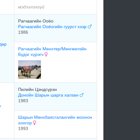
мэдээлэлгүй
Рагчаагийн Ооёо
Рагчаагийн Ооёогийн гуурст хээр
1986
дөр
Рагчаагийн Мөнхтөр/Мөнгөөлэйн
Бүдэг хүрэгч
Пилийн Цэндсүрэн
Донойн Шарын шарга халзан
1983
ү
Шарын Мөнхбаясгалангийн моонон
хонгор
1993