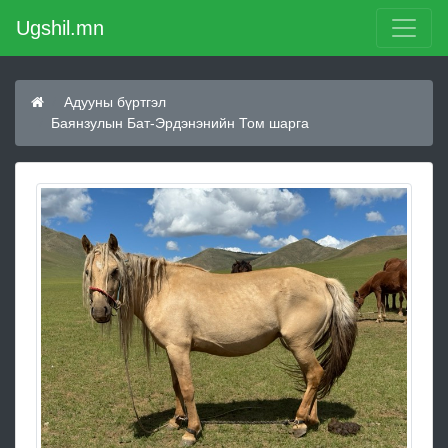
Ugshil.mn
Адууны бүртгэл
Баянзулын Бат-Эрдэнэнийн Том шарга