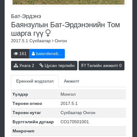
Бат-Эрдэнэ
Баянзулын Бат-Эрдэнэнийн Том
шарга
гүү
2017.5.1
Сүхбаатар
Онгон
161
baterdeneb...
Унага
2
Цусан төрлийн
Төлийн амжилт
0
Ерөнхий мэдээлэл
Амжилт
Үүлдэр
Монгол
Төрсөн огноо
2017.5.1
Төрсөн нутаг
Сүхбаатар Онгон
Бүртгэлийн дугаар
СО170501001
Микрочип