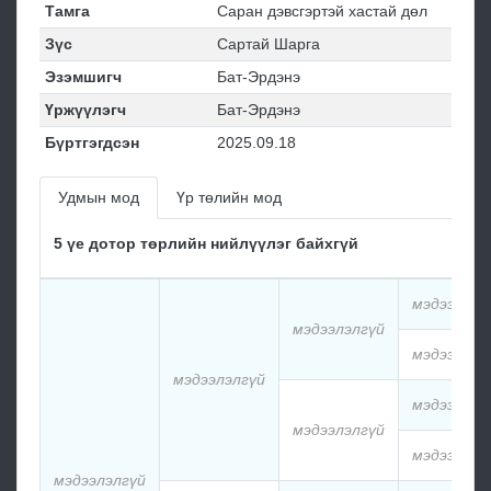
Тамга
Саран дэвсгэртэй хастай дөл
Зүс
Сартай Шарга
Эзэмшигч
Бат-Эрдэнэ
Үржүүлэгч
Бат-Эрдэнэ
Бүртгэгдсэн
2025.09.18
Удмын мод
Үр төлийн мод
5 үе дотор төрлийн нийлүүлэг байхгүй
мэдээлэлг
мэдээлэлгүй
мэдээлэлг
мэдээлэлгүй
мэдээлэлг
мэдээлэлгүй
мэдээлэлг
мэдээлэлгүй