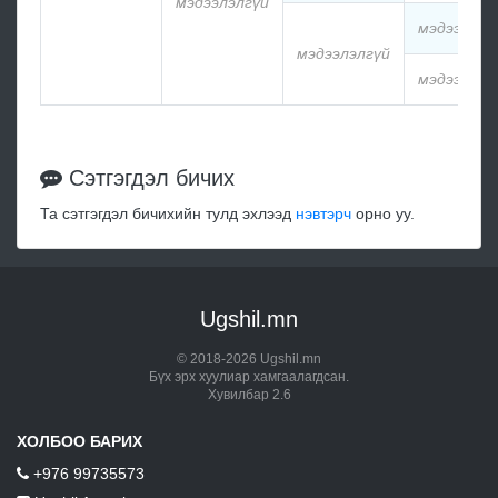
мэдээлэлгүй
мэдээлэлг
мэдээлэлгүй
мэдээлэлг
Сэтгэгдэл бичих
Та сэтгэгдэл бичихийн тулд эхлээд
нэвтэрч
орно уу.
Ugshil.mn
© 2018-2026 Ugshil.mn
Бүх эрх хуулиар хамгаалагдсан.
Хувилбар 2.6
ХОЛБОО БАРИХ
+976 99735573