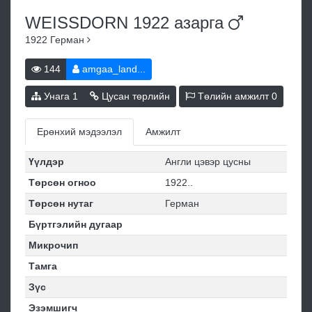
WEISSDORN 1922
азарга
1922
Герман
144
amgaa_land...
Унага
1
Цусан төрлийн
Төлийн амжилт
0
Ерөнхий мэдээлэл
Амжилт
Үүлдэр
Англи цэвэр цусны
Төрсөн огноо
1922..
Төрсөн нутаг
Герман
Бүртгэлийн дугаар
Микрочип
Тамга
Зүс
Эзэмшигч