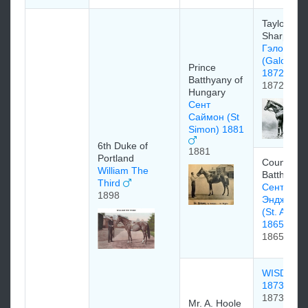
Taylor
Sharpe
Гэлопин
(Galopin)
Prince
1872
Batthyany of
1872
Hungary
Сент
Саймон (St
Simon) 1881
6th Duke of
1881
Portland
Count
William The
Batthyany
Third
Сент
1898
Энджела
(St. Angel
1865)
1865
WISDOM
1873
1873
Mr. A. Hoole