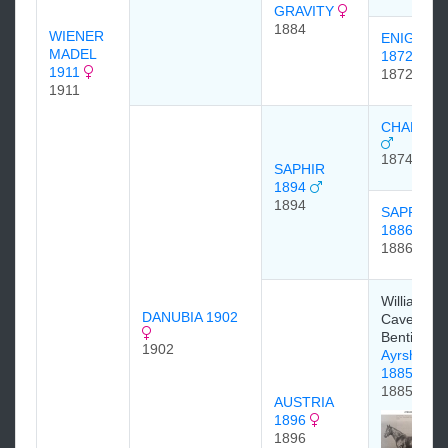
GRAVITY
1884
WIENER
ENIGMA
MADEL
1872
1911
1872
1911
CHAMAN
1874
SAPHIR
1894
1894
SAPPHO
1886
1886
William
DANUBIA 1902
Cavendish
Bentinck
1902
Ayrshire
1885
1885
AUSTRIA
1896
1896