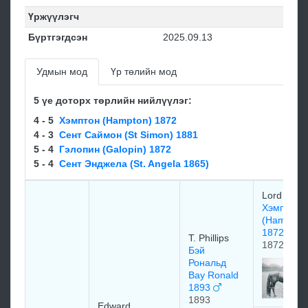
Үржүүлэгч
Бүртгэгдсэн
2025.09.13
Удмын мод
Үр төлийн мод
5 үе доторх төрлийн нийлүүлэг:
4 - 5
Хэмптон (Hampton) 1872
4 - 3
Сент Саймон (St Simon) 1881
5 - 4
Гэлопин (Galopin) 1872
5 - 4
Сент Энджела (St. Angela 1865)
Lord Norr
Хэмптон
(Hampton
1872
T. Phillips
1872
Бэй
Рональд
Bay Ronald
1893
1893
Edward