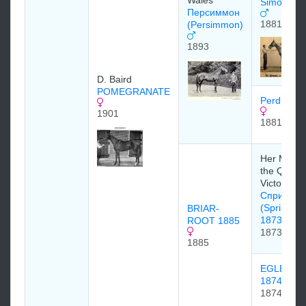
Wales
Simon) 18
Персиммон
1881
(Persimmon)
1893
D. Baird
POMEGRANATE
Perdita 1
1901
1881
Her Majes
the Queen
Victoria
Спрингфи
(Springfiel
BRIAR-
1873)
ROOT 1885
1873
1885
EGLENTY
1874
1874