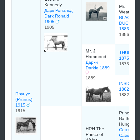
Kennedy
Mr.
Дарк Рональд
Weatherb
Dark Ronald
BLACK
1905
DUCHESS
1905
1886
1886
Mr. J.
THURIO
Hammond
1875
Дарки
1875
Darkie 1889
1889
INSIGNIA
1882
Прунус
1882
(Prunus)
1915
1915
Prince
Batthyany 
Hungary
HRH The
Сент
Prince of
Саймон (S