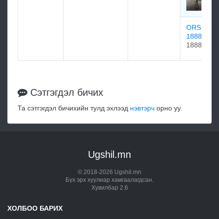
ORSOVA
1888
1888
Сэтгэгдэл бичих
Та сэтгэгдэл бичихийн тулд эхлээд
нэвтэрч
орно уу.
Ugshil.mn
© 2018-2026 Ugshil.mn
Бүх эрх хуулиар хамгаалагдсан.
Хувилбар 2.6
ХОЛБОО БАРИХ