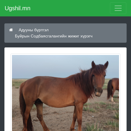
Ugshil.mn
Адууны бүртгэл
Буйрын Содбаясгалангийн жижиг хүрэгч