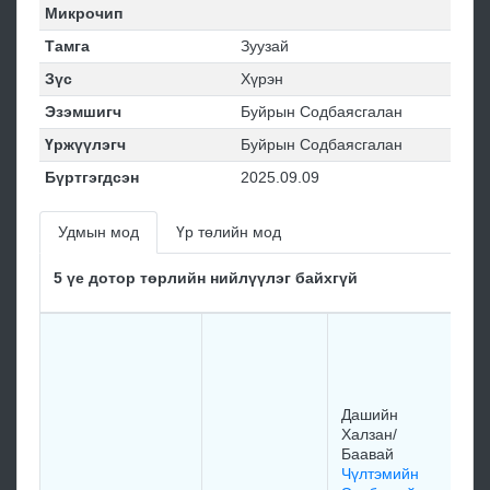
Микрочип
Тамга
Зуузай
Зүс
Хүрэн
Эзэмшигч
Буйрын Содбаясгалан
Үржүүлэгч
Буйрын Содбаясгалан
Бүртгэгдсэн
2025.09.09
Удмын мод
Үр төлийн мод
5 үе дотор төрлийн нийлүүлэг байхгүй
Зу
Ло
Алт
өр
Дашийн
Бун
Халзан/
ха
Баавай
19
Чүлтэмийн