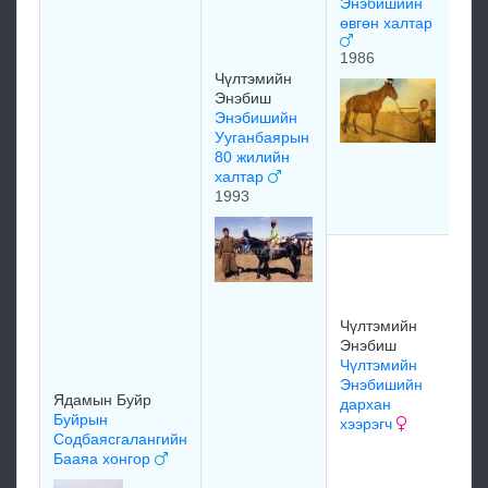
Энэбишийн
өвгөн халтар
1986
Чүлтэмийн
Да
Энэбиш
Хал
Энэбишийн
Ба
Ууганбаярын
Да
80 жилийн
Хал
халтар
хам
1993
Жа
Ос
оч
Жа
Чүлтэмийн
Ос
Энэбиш
оч
Чүлтэмийн
ха
Энэбишийн
Ядамын Буйр
дархан
Буйрын
хээрэгч
Р
Содбаясгалангийн
Раг
Бааяа хонгор
Ооё