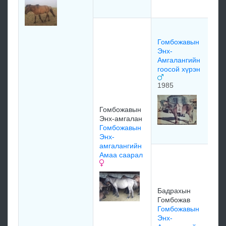
ша
Го
Мо
Гомбожавын
хэ
Энх-
19
Амгалангийн
гоосой хүрэн
жи
1985
Дуг
Ба
Гомбожавын
өн
Энх-амгалан
Го
Гомбожавын
Хү
Энх-
амгалангийн
Амаа саарал
Цэ
Жа
Бо
Ган
Бадрахын
хо
Гомбожав
19
Гомбожавын
Энх-