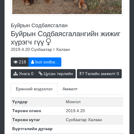
Буйрын Содбаясгалан
Буйрын Содбаясгалангийн жижиг
хүрэгч
гүү
2019.4.20
Сүхбаатар
Халзан
218
buir.sodba...
Унага
0
Цусан төрлийн
Төлийн амжилт
0
Ерөнхий мэдээлэл
Амжилт
Үүлдэр
Монгол
Төрсөн огноо
2019.4.20
Төрсөн нутаг
Сүхбаатар Халзан
Бүртгэлийн дугаар