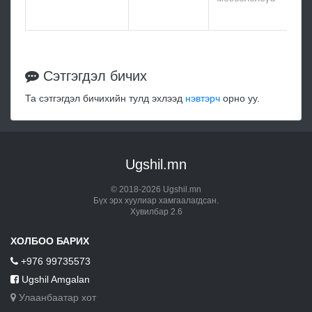
мэд
Сэтгэгдэл бичих
Та сэтгэгдэл бичихийн тулд эхлээд
нэвтэрч
орно уу.
Ugshil.mn
© 2018-2026 Ugshil.mn
Бүх эрх хуулиар хамгаалагдсан.
Хувилбар 2.6
ХОЛБОО БАРИХ
+976 99735573
Ugshil Amgalan
Улаанбаатар хот