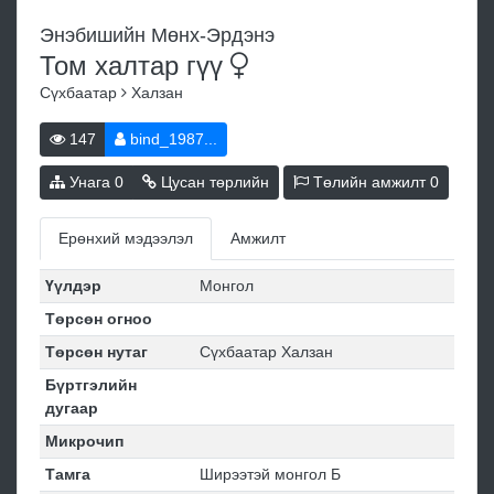
Энэбишийн Мөнх-Эрдэнэ
Том халтар
гүү
Сүхбаатар
Халзан
147
bind_1987...
Унага
0
Цусан төрлийн
Төлийн амжилт
0
Ерөнхий мэдээлэл
Амжилт
Үүлдэр
Монгол
Төрсөн огноо
Төрсөн нутаг
Сүхбаатар Халзан
Бүртгэлийн
дугаар
Микрочип
Тамга
Ширээтэй монгол Б