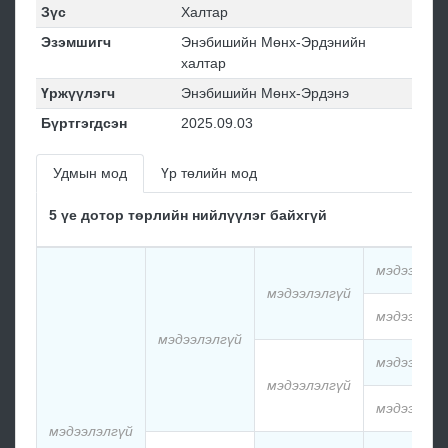
Зүс
Халтар
Эзэмшигч
Энэбишийн Мөнх-Эрдэнийн
халтар
Үржүүлэгч
Энэбишийн Мөнх-Эрдэнэ
Бүртгэгдсэн
2025.09.03
Удмын мод
Үр төлийн мод
5 үе дотор төрлийн нийлүүлэг байхгүй
мэдээлэлг
мэдээлэлгүй
мэдээлэлг
мэдээлэлгүй
мэдээлэлг
мэдээлэлгүй
мэдээлэлг
мэдээлэлгүй