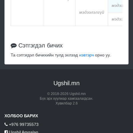
мэдээлэлг
мэдээлэлгүй
мэдээлэлг
Сэтгэгдэл бичих
Та сэтгэгдэл бичихийн тулд эхлээд
нэвтэрч
орно уу.
Ugshil.mn
© 2018-2026 Ugshil.mn
Бүх эрх хуулиар хамгаалагдсан.
Хувилбар 2.6
ХОЛБОО БАРИХ
+976 99735573
Ugshil Amgalan