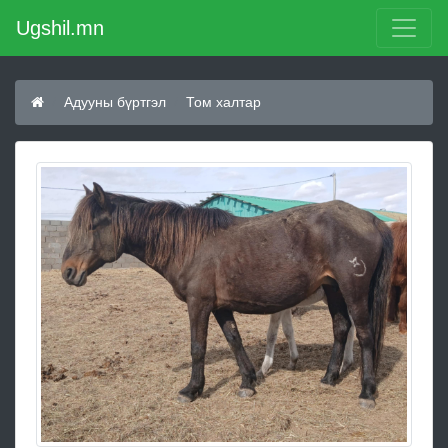
Ugshil.mn
Адууны бүртгэл
Том халтар