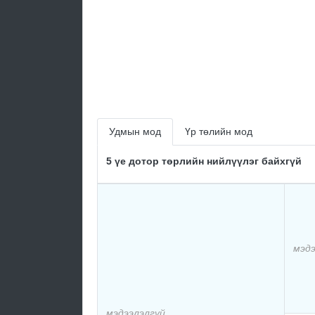
Удмын мод
Үр төлийн мод
5 үе дотор төрлийн нийлүүлэг байхгүй
мэдэ
мэдээлэлгүй