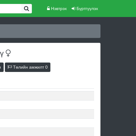
Нэвтрэх
Бүртгүүлэх
үү
н
Төлийн амжилт
0