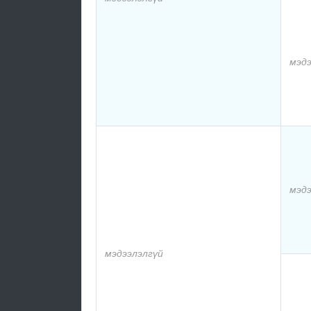
мэдэ
мэдэ
мэдээлэлгүй