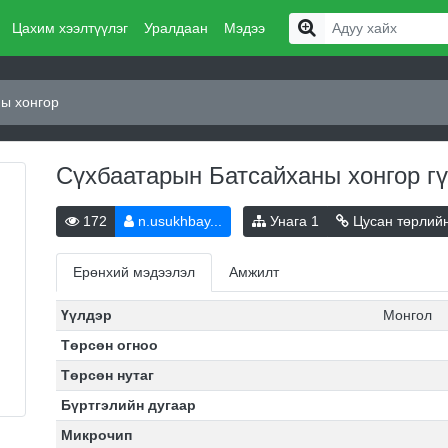
Цахим хээлтүүлэг
Уралдаан
Мэдээ
ы хонгор
Сүхбаатарын Батсайханы хонгор
г
172
n.usukhbay...
Унага
1
Цусан төрлий
Ерөнхий мэдээлэл
Амжилт
Үүлдэр
Монгол
Төрсөн огноо
Төрсөн нутаг
Бүртгэлийн дугаар
Микрочип