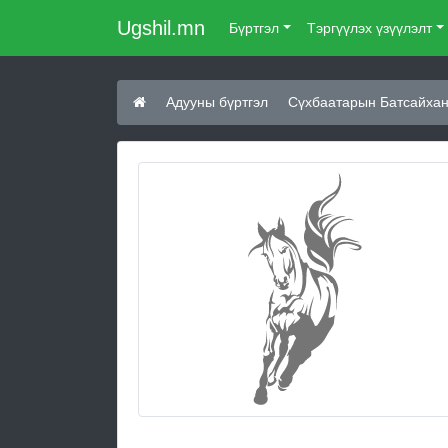
Ugshil.mn
Бүртгэл
Тэргүүлэх үзүүлэлт
Адууны бүртгэл
Сүхбаатарын Батсайхан