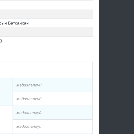
рын Батсайхан
3
мэдээлэлгүй
мэдээлэлгүй
мэдээлэлгүй
мэдээлэлгүй