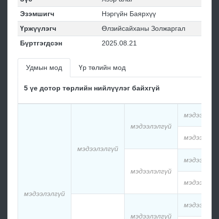
Эзэмшигч
Нэргүйн Баярхүү
Үржүүлэгч
Өлзийсайханы Золжаргал
Бүртгэгдсэн
2025.08.21
Удмын мод
Үр төлийн мод
5 үе дотор төрлийн нийлүүлэг байхгүй
мэдээлэлг
мэдээлэлгүй
мэдээлэлг
мэдээлэлгүй
мэдээлэлг
мэдээлэлгүй
мэдээлэлг
мэдээлэлгүй
мэдээлэлг
мэдээлэлгүй