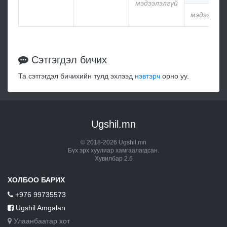
мэдээлэлгүй
мэдээлэлг
Сэтгэгдэл бичих
Та сэтгэгдэл бичихийн тулд эхлээд
нэвтэрч
орно уу.
Ugshil.mn
© 2018-2026 Ugshil.mn
Бүх эрх хуулиар хамгаалагдсан.
Хувилбар 2.6
ХОЛБОО БАРИХ
+976 99735573
Ugshil Amgalan
Улаанбаатар хот