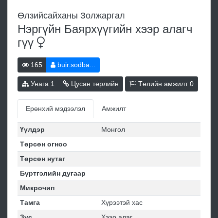
Өлзийсайханы Золжаргал
Нэргүйн Баярхүүгийн хээр алагч
гүү
165
buir.sodba...
Унага
1
Цусан төрлийн
Төлийн амжилт
0
Ерөнхий мэдээлэл
Амжилт
Үүлдэр
Монгол
Төрсөн огноо
Төрсөн нутаг
Бүртгэлийн дугаар
Микрочип
Тамга
Хүрээтэй хас
Зүс
Хээр алаг