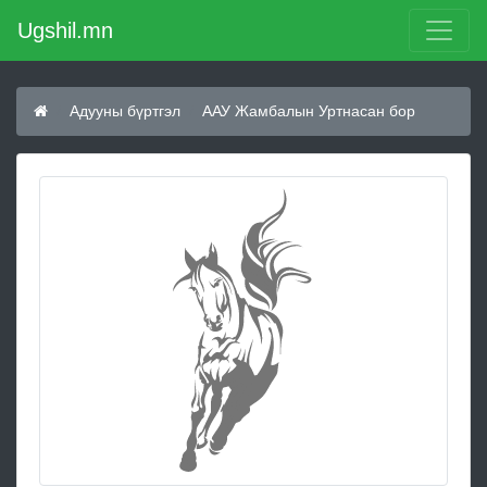
Ugshil.mn
Адууны бүртгэл
ААУ Жамбалын Уртнасан бор