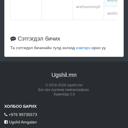
мэдээлэлг
мэдээлэлгүй
мэдээлэлг
Сэтгэгдэл бичих
Та сэтгэгдэл бичихийн тулд эхлээд
нэвтэрч
орно уу.
Ugshil.mn
© 2018-2026 Ugshil.mn
Бүх эрх хуулиар хамгаалагдсан.
Хувилбар 2.6
ХОЛБОО БАРИХ
+976 99735573
Ugshil Amgalan