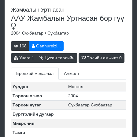
Жамбалын Уртнасан
ААУ Жамбалын Уртнасан бор
гүү
2004
Сүхбаатар
Сүхбаатар
168
Ganhurelzi...
Унага
1
Цусан төрлийн
Төлийн амжилт
0
Ерөнхий мэдээлэл
Амжилт
Үүлдэр
Монгол
Төрсөн огноо
2004..
Төрсөн нутаг
Сүхбаатар Сүхбаатар
Бүртгэлийн дугаар
Микрочип
Тамга