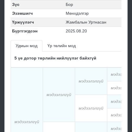
Зүс
Бор
Эзэмшигч
Мөнхдэлгэр
Үржүүлэгч
Жамбалын Уртнасан
Бүртгэгдсэн
2025.08.20
Удмын мод
Үр төлийн мод
5 үе дотор төрлийн нийлүүлэг байхгүй
мэдээлэлг
мэдээлэлгүй
мэдээлэлг
мэдээлэлгүй
мэдээлэлг
мэдээлэлгүй
мэдээлэлг
мэдээлэлгүй
мэдээлэлг