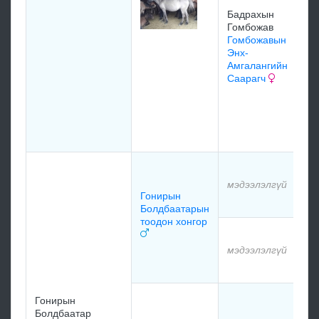
Га
Бадрахын
хо
Гомбожав
19
Гомбожавын
Энх-
Амгалангийн
М
Саарагч
Лх
Б
Г
Лх
Хэ
мэ
мэдээлэлгүй
Гонирын
мэ
Болдбаатарын
тоодон хонгор
мэ
мэдээлэлгүй
мэ
Я
Гонирын
Ж
Болдбаатар