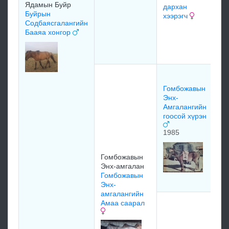
Ядамын Буйр
дархан
Буйрын
хээрэгч
Р
Содбаясгалангийн
Ра
Бааяа хонгор
Оо
ш
Го
М
Гомбожавын
х
Энх-
19
Амгалангийн
гоосой хүрэн
ж
1985
Ду
Б
Гомбожавын
өн
Энх-амгалан
Г
Гомбожавын
Хү
Энх-
амгалангийн
Амаа саарал
Ц
Ж
Бо