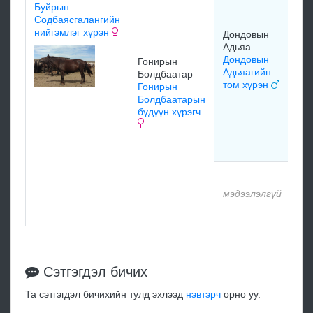
Ад
Буйрын
Ни
Содбаясгалангийн
Гө
нийгэмлэг хүрэн
Дондовын
Хэ
Адьяа
Д
Дондовын
Гонирын
19
Адьяагийн
Болдбаатар
том хүрэн
Гонирын
Болдбаатарын
Ад
бүдүүн хүрэгч
Ни
са
мэ
мэдээлэлгүй
мэ
Сэтгэгдэл бичих
Та сэтгэгдэл бичихийн тулд эхлээд
нэвтэрч
орно уу.