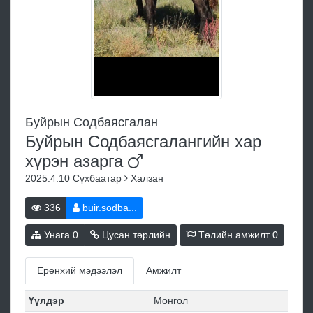
Буйрын Содбаясгалан
Буйрын Содбаясгалангийн хар
хүрэн
азарга
2025.4.10
Сүхбаатар
Халзан
336
buir.sodba...
Унага
0
Цусан төрлийн
Төлийн амжилт
0
Ерөнхий мэдээлэл
Амжилт
Үүлдэр
Монгол