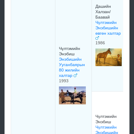
өр
Дашийн
Бу
Халзан/
х
Баавай
19
Чүлтэмийн
Энэбишийн
өвгөн халтар
1986
Чүлтэмийн
Д
Энэбиш
Ха
Энэбишийн
Ба
Ууганбаярын
Д
80 жилийн
Ха
халтар
ха
1993
Ж
Ос
оч
Ж
Чүлтэмийн
Ос
Энэбиш
оч
Чүлтэмийн
х
Энэбишийн