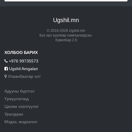
Ugshil.mn
© 2018-2026 Ugshil.mn
Бүх эрх хуулиар хамгаалагдсан.
Хувилбар 2.6
ХОЛБОО БАРИХ
+976 99735573
Ugshil Amgalan
Улаанбаатар хот
Адууны бүртгэл
Үржүүлэгчид
Цахим хээлтүүлэг
Уралдаан
Мэдээ, мэдээлэл