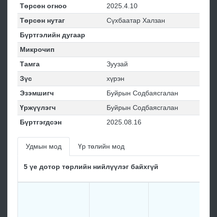
Төрсөн огноо
2025.4.10
Төрсөн нутаг
Сүхбаатар Халзан
Бүртгэлийн дугаар
Микрочип
Тамга
Зуузай
Зүс
хүрэн
Эзэмшигч
Буйрын Содбаясгалан
Үржүүлэгч
Буйрын Содбаясгалан
Бүртгэгдсэн
2025.08.16
Удмын мод
Үр төлийн мод
5 үе дотор төрлийн нийлүүлэг байхгүй
Зу
Л
Ал