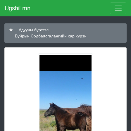
Ugshil.mn
Адууны бүртгэл
Буйрын Содбаясгалангийн хар хүрэн