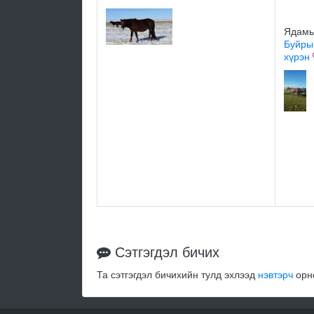
Ядамы
Буйры
хүрэн
Сэтгэгдэл бичих
Та сэтгэгдэл бичихийн тулд эхлээд
нэвтэрч
орно