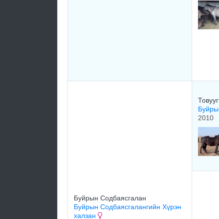
Товуу
Буйры
2010
Буйрын Содбаясгалан
Буйрын Содбаясгалангийн Хүрэн
халзан