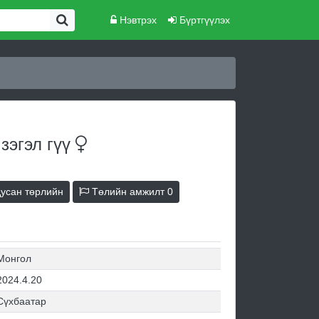
Нэвтрэх
Бүртгүүлэх
 зэгэл
гүү
усан төрлийн
Төлийн амжилт
0
Монгол
2024.4.20
Сүхбаатар