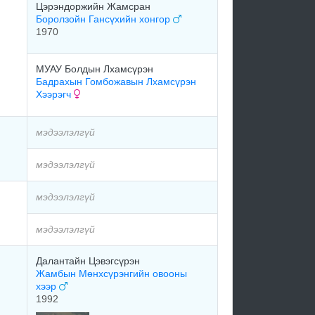
Цэрэндоржийн Жамсран
Боролзойн Гансүхийн хонгор
1970
МУАУ Болдын Лхамсүрэн
Бадрахын Гомбожавын Лхамсүрэн
Хээрэгч
мэдээлэлгүй
мэдээлэлгүй
мэдээлэлгүй
мэдээлэлгүй
Далантайн Цэвэгсүрэн
Жамбын Мөнхсүрэнгийн овооны
хээр
1992