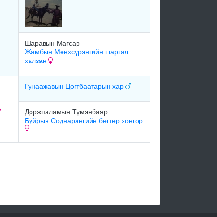
Шаравын Магсар
Жамбын Мөнхсүрэнгийн шаргал
халзан
Гунаажавын Цогтбаатарын хар
Доржпаламын Түмэнбаяр
Буйрын Соднарангийн бөгтөр хонгор