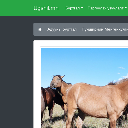
Ugshil.mn
Бүртгэл
Тэргүүлэх үзүүлэлт
Адууны бүртгэл
Гүнширийн Мөнгөнхуяги