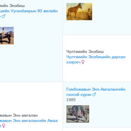
мийн Энэбиш
шийн Ууганбаярын 80 жилийн
р
Чүлтэмийн Энэбиш
Чүлтэмийн Энэбишийн дархан
хээрэгч
Гомбожавын Энх-Амгалангийн
гоосой хүрэн
1985
жавын Энх-амгалан
жавын Энх-амгалангийн Амаа
л