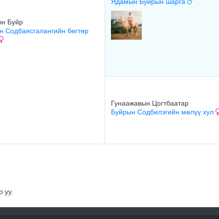
Ядамын Буйрын шарга
н Буйр
н Содбаясгалангийн бөгтөр
Гунаажавын Цогтбаатар
Буйрын Содбилэгийн мөлүү хул
 уу.