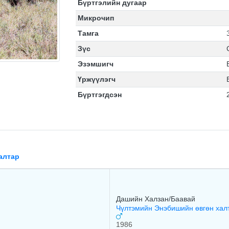
Бүртгэлийн дугаар
Микрочип
Тамга
Зүс
Эзэмшигч
Үржүүлэгч
Бүртгэгдсэн
алтар
Дашийн Халзан/Баавай
Чүлтэмийн Энэбишийн өвгөн хал
1986