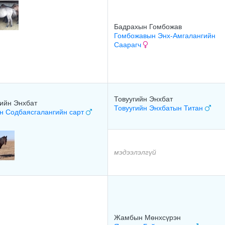
Бадрахын Гомбожав
Гомбожавын Энх-Амгалангийн
Саарагч
Товуугийн Энхбат
гийн Энхбат
Товуугийн Энхбатын Титан
н Содбаясгалангийн сарт
мэдээлэлгүй
Жамбын Мөнхсүрэн