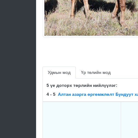
Удмын мод
Үр төлийн мод
5 үе доторх төрлийн нийлүүлэг:
4 - 5
Алтан азарга өргөмжлөлт Бундуут х