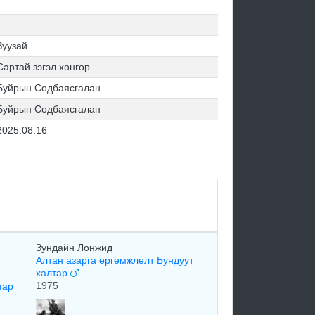
Зуузай
Сартай зэгэл хонгор
Буйрын Содбаясгалан
Буйрын Содбаясгалан
2025.08.16
Зундайн Лонжид
Алтан азарга өргөмжлөлт Бундуут
халтар
1975
тар