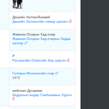
Дашийн Халзан/Баавай
Дашийн Халзангийн хамар цагаагч
Жамьян-Осорын Хад-очир
Жамьян-Осорын Хад-очирын Хадаа
халтар
Р
Рагчаагийн Ооёогийн бор шаргач
Готовын Моононгийн хээр
1972
жийнаан Дугаржав
Бадрахын өндөр Гомбожавын Хүрэгч