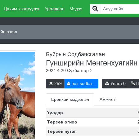
Цахим хээлтүүлэг
Уралдаан
Мэдээ
йн зэгэл
Буйрын Содбаясгалан
Гүнширийн Мөнгөнхуягийн
2024.4.20
Сүхбаатар
259
buir.sodba...
Унага
0
Ц
Ерөнхий мэдээлэл
Амжилт
Үүлдэр
Төрсөн огноо
Төрсөн нутаг