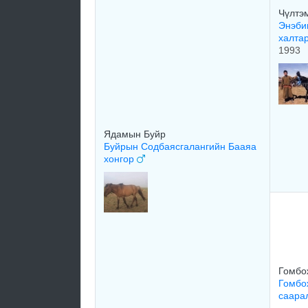
Чүлтэ
Энэби
халта
1993
Ядамын Буйр
Буйрын Содбаясгалангийн Бааяа
хонгор
Гомбо
Гомбо
саара