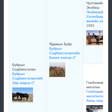
Чүлтэмийн
Энэбиш
Энэбишийн
Ууганбаярын 8
жилийн халтар
1993
Ядамын Буйр
Буйрын
Содбаясгалангийн
Бааяа хонгор
Буйрын
Содбаясгалан
Буйрын
Содбаясгалангийн
Гомбожавын Эн
Хар азарга
амгалан
Гомбожавын Эн
амгалангийн
Амаа саарал