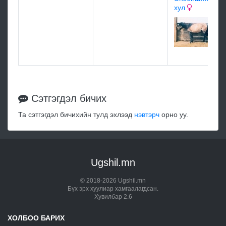
хул
Сэтгэгдэл бичих
Та сэтгэгдэл бичихийн тулд эхлээд
нэвтэрч
орно уу.
Ugshil.mn
© 2018-2026 Ugshil.mn
Бүх эрх хуулиар хамгаалагдсан.
Хувилбар 2.6
ХОЛБОО БАРИХ