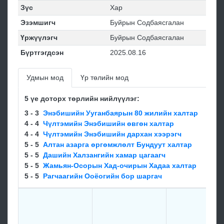
Зүс
Хар
Эзэмшигч
Буйрын Содбаясгалан
Үржүүлэгч
Буйрын Содбаясгалан
Бүртгэгдсэн
2025.08.16
Удмын мод
Үр төлийн мод
5 үе доторх төрлийн нийлүүлэг:
3 - 3
Энэбишийн Ууганбаярын 80 жилийн халтар
4 - 4
Чүлтэмийн Энэбишийн өвгөн халтар
4 - 4
Чүлтэмийн Энэбишийн дархан хээрэгч
5 - 5
Алтан азарга өргөмжлөлт Бундуут халтар
5 - 5
Дашийн Халзангийн хамар цагаагч
5 - 5
Жамьян-Осорын Хад-очирын Хадаа халтар
5 - 5
Рагчаагийн Ооёогийн бор шаргач