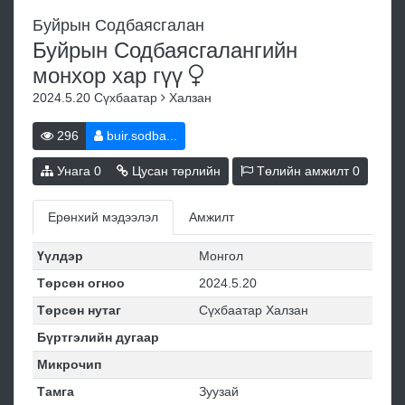
Буйрын Содбаясгалан
Буйрын Содбаясгалангийн
монхор хар
гүү
2024.5.20
Сүхбаатар
Халзан
296
buir.sodba...
Унага
0
Цусан төрлийн
Төлийн амжилт
0
Ерөнхий мэдээлэл
Амжилт
Үүлдэр
Монгол
Төрсөн огноо
2024.5.20
Төрсөн нутаг
Сүхбаатар Халзан
Бүртгэлийн дугаар
Микрочип
Тамга
Зуузай