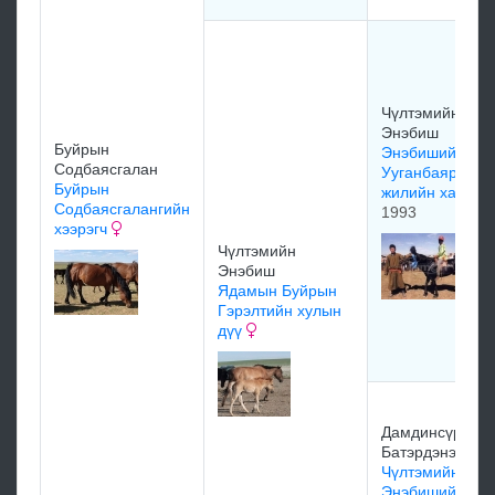
Чүлтэмийн
Энэбиш
Буйрын
Энэбишийн
Содбаясгалан
Ууганбаярын 8
Буйрын
жилийн халтар
Содбаясгалангийн
1993
хээрэгч
Чүлтэмийн
Энэбиш
Ядамын Буйрын
Гэрэлтийн хулын
дүү
Дамдинсүрэнги
Батэрдэнэ
Чүлтэмийн
Энэбишийн буя