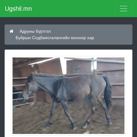
Ugshil.mn
Адууны бүртгэл
Буйрын Содбаясгалангийн монхор хар