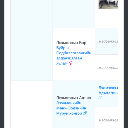
мэдээлэлгүй
Лхамжавын Бор
Буйрын
Содбаясгалангийн
эрдэнэцагаан
хулагч
мэдээлэлгүй
Лхамжавын
Адъяагийн Уха
Лхамжавын Адъяа
Эзэнмөнхийн
Мөнх-Эрдэнийн
Муруй хонгор
мэдээлэлгүй