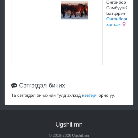
Онгонбор /
Самбуугийн
Батцэрэн
Онгонборын за
халтагч
Сэтгэгдэл бичих
Та сэтгэгдэл бичихийн тулд эхлээд
нэвтэрч
орно уу.
Ugshil.mn
© 2018-2026 Ugshil.mn