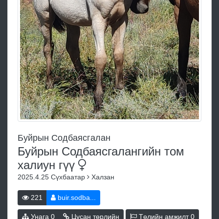
Буйрын Содбаясгалан
Буйрын Содбаясгалангийн том
халиун
гүү
2025.4.25
Сүхбаатар
Халзан
221
buir.sodba...
Унага
0
Цусан төрлийн
Төлийн амжилт
0