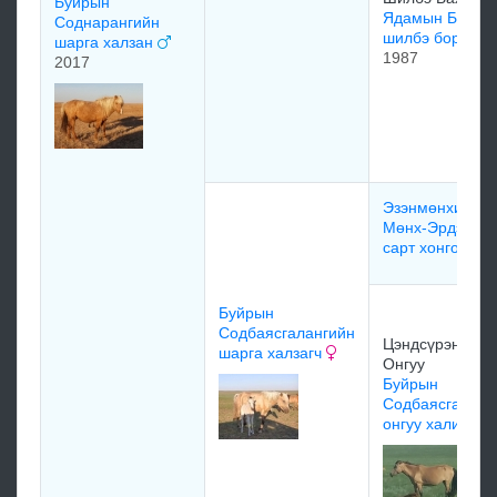
Буйрын
Ядамын Буйры
Соднарангийн
шилбэ борогч
шарга халзан
1987
2017
Эзэнмөнхийн
Мөнх-Эрдэний
сарт хонгор
Буйрын
Содбаясгалангийн
Цэндсүрэнгийн
шарга халзагч
Онгуу
Буйрын
Содбаясгаланг
онгуу халиугч