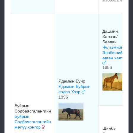
Дашийн
Халзан/
Баавай
Чүлтэмийн
Энэбишийн
өвгөн халтар
1986
Ядамын Буйр
Ядамын Буйрын
содоо Хээр
1996
Буйрын
Содбаясгалангийн
Буйрын
Содбаясгалангийн
мөлүү хонгор
Шилбэ