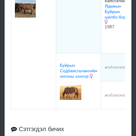
Баясгалан
Ядамын
Буйрын
шилбэ борогч
1987
Буйрын
мэдээлэлгүй
Содбаясгалангийн
онгоны хонгор
мэдээлэлгүй
Сэтгэгдэл бичих