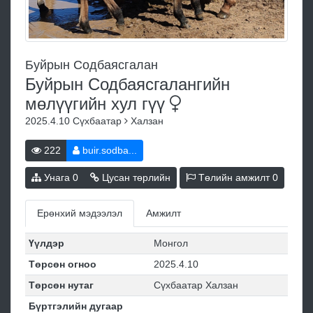
Буйрын Содбаясгалан
Буйрын Содбаясгалангийн
мөлүүгийн хул
гүү
2025.4.10
Сүхбаатар
Халзан
222
buir.sodba...
Унага
0
Цусан төрлийн
Төлийн амжилт
0
Ерөнхий мэдээлэл
Амжилт
Үүлдэр
Монгол
Төрсөн огноо
2025.4.10
Төрсөн нутаг
Сүхбаатар Халзан
Бүртгэлийн дугаар