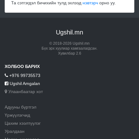
Та сэтгэгдэл бичихийн тулд эхлээд
нэвтэрч
орно уу.
Ugshil.mn
© 2018-2026 Ugshil.mn
Бүх эрх хуулиар хамгаалагдсан.
Хувилбар 2.6
ХОЛБОО БАРИХ
+976 99735573
Ugshil Amgalan
Улаанбаатар хот
Адууны бүртгэл
Үржүүлэгчид
Цахим хээлтүүлэг
Уралдаан