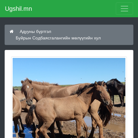
Ugshil.mn
Адууны бүртгэл
Буйрын Содбаясгалангийн мөлүүгийн хул