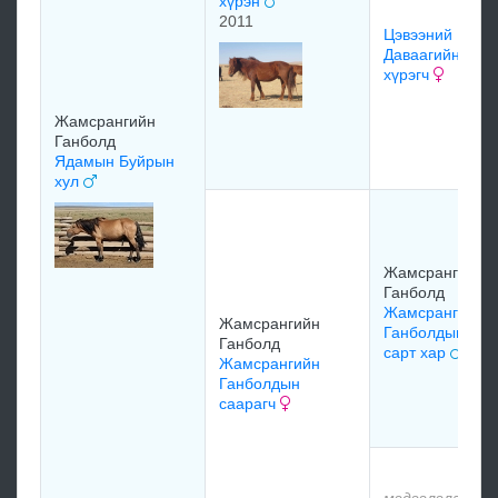
хүрэн
2011
Цэвээний
Даваагийн
хүрэгч
Жамсрангийн
Ганболд
Ядамын Буйрын
хул
Жамсрангийн
Ганболд
Жамсрангийн
Жамсрангийн
Ганболдын
Ганболд
сарт хар
Жамсрангийн
Ганболдын
саарагч
мэдээлэлгүй