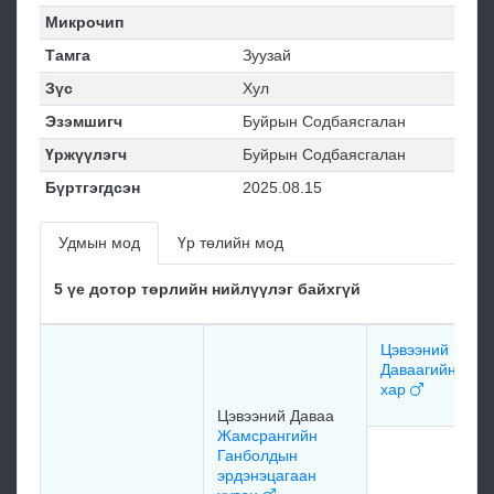
Микрочип
Тамга
Зуузай
Зүс
Хул
Эзэмшигч
Буйрын Содбаясгалан
Үржүүлэгч
Буйрын Содбаясгалан
Бүртгэгдсэн
2025.08.15
Удмын мод
Үр төлийн мод
5 үе дотор төрлийн нийлүүлэг байхгүй
Цэвээний
Даваагийн
хар
Цэвээний Даваа
Жамсрангийн
Ганболдын
эрдэнэцагаан