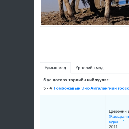
Удмын мод
Үр төлийн мод
5 үе доторх төрлийн нийлүүлэг:
5 - 4
Гомбожавын Энх-Амгалангийн гоосо
Цэвээний 
Жамсранги
хүрэн
2011