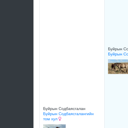
Буйрын С
Буйрын С
Буйрын Содбаясгалан
Буйрын Содбаясгалангийн
том хул