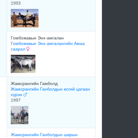
1993
Гомбожавын Энх-амгалан
Гомбожавын Энх-амгалангийн Амаа
саарал
Жамсрангийн Гамболд
Жамсрангийн Ганболдын өсгий цагаан
хүрэн
1997
Жамсрангийн Ганболдын шарын