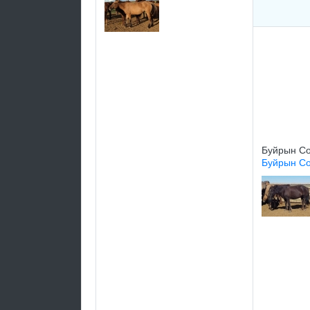
Буйрын С
Буйрын Со