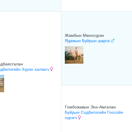
Жамбын Мөнхсүрэн
Ядамын Буйрын шарга
одбаясгалан
дбилэгийн Хүрэн халзагч
Гомбожавын Энх-Амгалан
Буйрын Содбилэгийн Гоосойн
хүрэгч