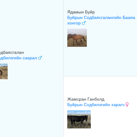
Ядамын Буйр
Буйрын Содбаясгалангийн Бааяа
хонгор
одбаясгалан
одбилэгийн саарал
Жамсран Ганболд
Буйрын Содбилэгийн харагч