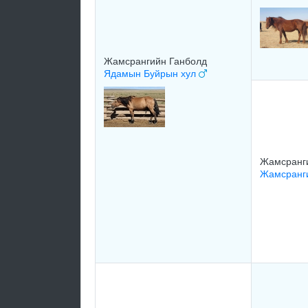
Жамсрангийн Ганболд
Ядамын Буйрын хул
Жамсранг
Жамсранг