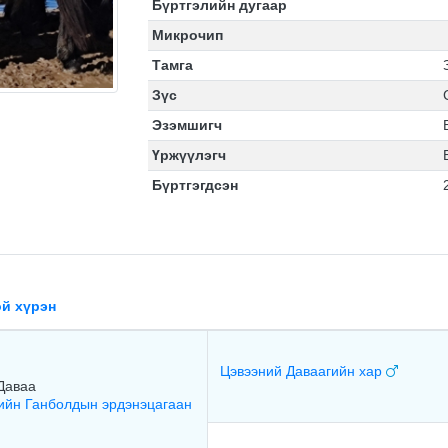
Бүртгэлийн дугаар
Микрочип
Тамга
Зүс
Эзэмшигч
Үржүүлэгч
Бүртгэгдсэн
й хүрэн
Цэвээний Даваагийн хар
Даваа
йн Ганболдын эрдэнэцагаан