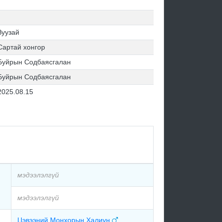
Зуузай
Сартай хонгор
Буйрын Содбаясгалан
Буйрын Содбаясгалан
2025.08.15
мэдээлэлгүй
мэдээлэлгүй
Цэвээний Монхорын Халиун