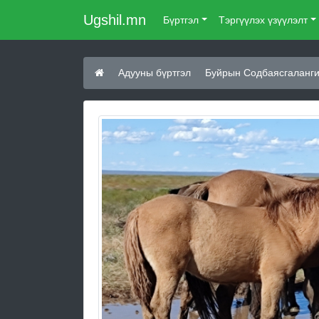
Ugshil.mn
Бүртгэл
Тэргүүлэх үзүүлэлт
Адууны бүртгэл
Буйрын Содбаясгаланги