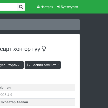
Нэвтрэх
Бүртгүүлэх
сарт хонгор
гүү
усан төрлийн
Төлийн амжилт
0
Монгол
2025.4.9
Сүхбаатар Халзан