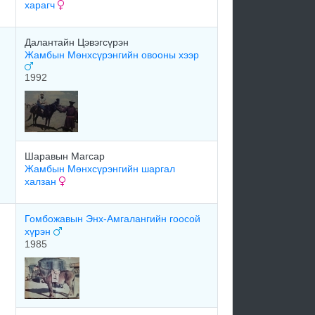
харагч
Далантайн Цэвэгсүрэн
Жамбын Мөнхсүрэнгийн овооны хээр
1992
Шаравын Магсар
Жамбын Мөнхсүрэнгийн шаргал
халзан
Гомбожавын Энх-Амгалангийн гоосой
хүрэн
1985