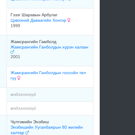
Гэзэг Шаравын Арбулаг
Цэвээний Даваагийн Хонгор
1999
Жамсрангийн Гамболд
Жамсрангийн Ганболдын хүрэн халзан
2001
Жамсрангийн Ганболдын гоосойн төл
гүү
мэдээлэлгүй
мэдээлэлгүй
Чүлтэмийн Энэбиш
Энэбишийн Ууганбаярын 80 жилийн
халтар