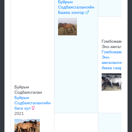
Буйрын
Содбаясгалангийн
Бааяа хонгор
Гомбожавын
Энх-амгалан
Гомбожавын
Энх-
амгалангийн
Амаа саарал
Буйрын
Содбаясгалан
Буйрын
Содбаясгалангийн
бага хул
2021