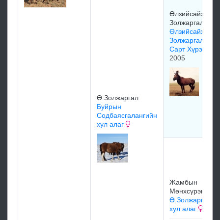
Өлзийсайханы
Золжаргал
Өлзийсайханы
Золжаргалын
Сарт Хүрэн
2005
Ө.Золжаргал
Буйрын
Содбаясгалангийн
хул алаг
Жамбын
Мөнхсүрэн
Ө.Золжаргалын
хул алаг