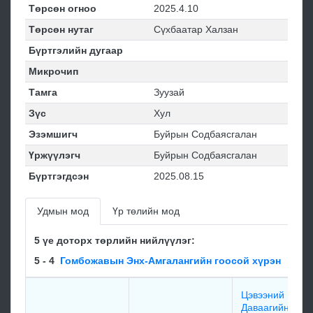
Төрсөн огноо
2025.4.10
Төрсөн нутаг
Сүхбаатар Халзан
Бүртгэлийн дугаар
Микрочип
Тамга
Зуузай
Зүс
Хул
Эзэмшигч
Буйрын Содбаясгалан
Үржүүлэгч
Буйрын Содбаясгалан
Бүртгэгдсэн
2025.08.15
Удмын мод
Үр төлийн мод
5 үе доторх төрлийн нийлүүлэг:
5 - 4
Гомбожавын Энх-Амгалангийн гоосой хүрэн
Цэвээний
Даваагийн хар