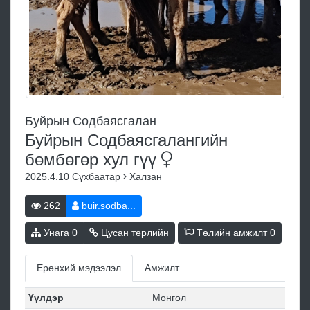
Буйрын Содбаясгалан
Буйрын Содбаясгалангийн
бөмбөгөр хул
гүү
2025.4.10
Сүхбаатар
Халзан
262
buir.sodba...
Унага
0
Цусан төрлийн
Төлийн амжилт
0
Ерөнхий мэдээлэл
Амжилт
Үүлдэр
Монгол