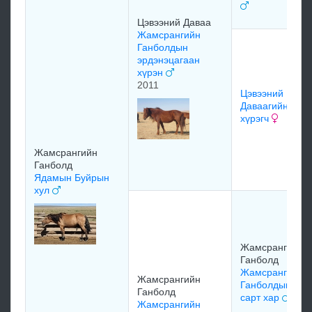
Цэвээний Даваа
Жамсрангийн
Ганболдын
эрдэнэцагаан
хүрэн
2011
Цэвээний
Даваагийн
хүрэгч
Жамсрангийн
Ганболд
Ядамын Буйрын
хул
Жамсрангийн
Ганболд
Жамсрангийн
Жамсрангийн
Ганболдын
Ганболд
сарт хар
Жамсрангийн