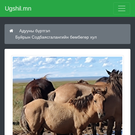
Ugshil.mn
Адууны бүртгэл
Буйрын Содбаясгалангийн бөмбөгөр хул