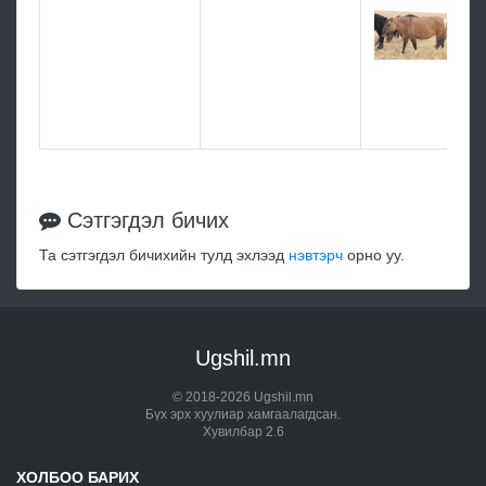
Сэтгэгдэл бичих
Та сэтгэгдэл бичихийн тулд эхлээд
нэвтэрч
орно уу.
Ugshil.mn
© 2018-2026 Ugshil.mn
Бүх эрх хуулиар хамгаалагдсан.
Хувилбар 2.6
ХОЛБОО БАРИХ