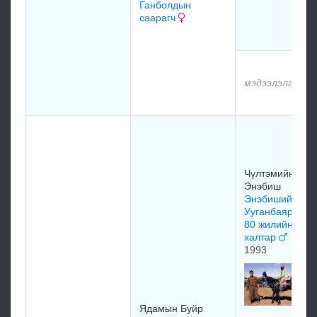
Ганболдын
саарагч
мэдээлэлгүй
Чүлтэмийн
Энэбиш
Энэбишийн
Ууганбаярын
80 жилийн
халтар
1993
Ядамын Буйр