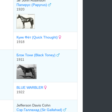
Sir John Robinson
Папирус (Papyrus)
1920
Куик Фёт (Quick Thought)
1918
Блэк Тони (Black Toney)
1911
BLUE WARBLER
1922
Jefferson Davis Cohn
Сэр Галлахад (Sir Gallahad)