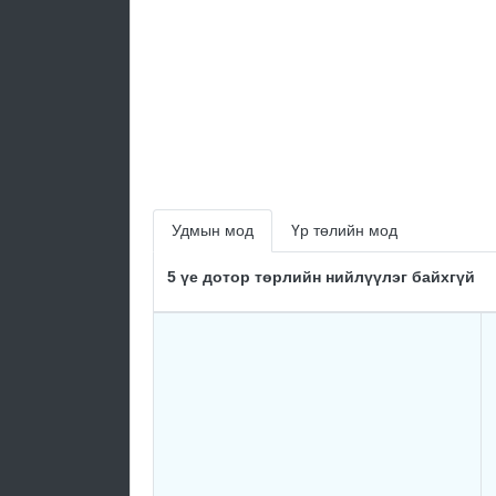
Удмын мод
Үр төлийн мод
5 үе дотор төрлийн нийлүүлэг байхгүй