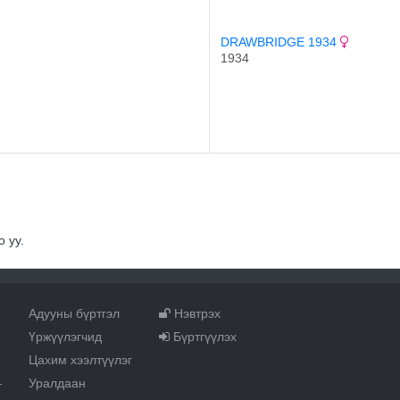
DRAWBRIDGE 1934
1934
 уу.
Адууны бүртгэл
Нэвтрэх
Үржүүлэгчид
Бүртгүүлэх
Цахим хээлтүүлэг
Уралдаан
т