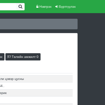
Нэвтрэх
Бүртгүүлэх
йн
Төлийн амжилт
0
гли цэвэр цусны
4..
ерик