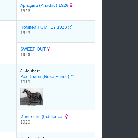
Аpиадна (Ariadne) 1926
1926
Помпей POMPEY 1923
1923
SWEEP OUT
1926
J. Joubert
Роз Принц (Rose Prince)
1919
Индоленс (Indolence)
1920