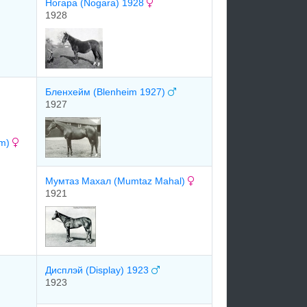
Ногара (Nogara) 1928
1928
Бленхейм (Blenheim 1927)
1927
um)
Мумтаз Махал (Mumtaz Mahal)
1921
Диcплэй (Display) 1923
1923