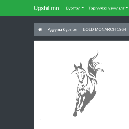
Ugshil.mn
Бүртгэл
Тэргүүлэх үзүүлэлт
Адууны бүртгэл
BOLD MONARCH 1964