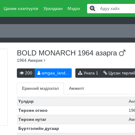
Цахим хээлтүүлэг
Уралдаан
Мэдээ
BOLD MONARCH 1964
азарга
1964
Америк
200
amgaa_land...
Унага
1
Цусан төрли
Ерөнхий мэдээлэл
Амжилт
Үүлдэр
Ан
Төрсөн огноо
196
Төрсөн нутаг
Ам
Бүртгэлийн дугаар