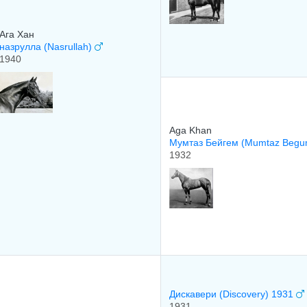
Ага Хан
назрулла (Nasrullah)
1940
Aga Khan
Mумтаз Бeйгeм (Mumtaz Beg
1932
Диcкавеpи (Discovery) 1931
1931