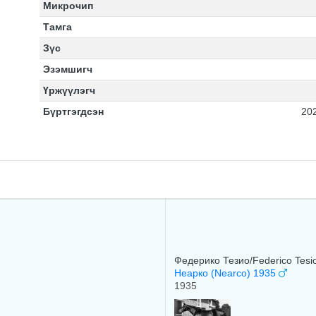
Микрочип
Тамга
Зүс
Эзэмшигч
Үржүүлэгч
Бүртгэгдсэн
20
Федерико Тезио/Federico Tesi
Неарко (Nearco) 1935
1935