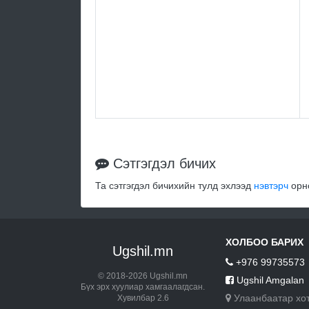
Сэтгэгдэл бичих
Та сэтгэгдэл бичихийн тулд эхлээд
нэвтэрч
орно
ХОЛБОО БАРИХ
Ugshil.mn
+976 99735573
© 2018-2026 Ugshil.mn
Ugshil Amgalan
Бүх эрх хуулиар хамгаалагдсан.
Улаанбаатар хо
Хувилбар 2.6