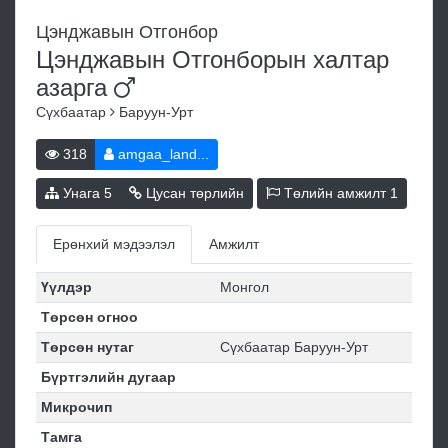
Цэнджавын Отгонбор
Цэнджавын Отгонборын халтар
азарга
Сүхбаатар
Баруун-Урт
318
amgaa_land...
Унага
5
Цусан төрлийн
Төлийн амжилт
1
Ерөнхий мэдээлэл
Амжилт
Үүлдэр
Монгол
Төрсөн огноо
Төрсөн нутаг
Сүхбаатар Баруун-Урт
Бүртгэлийн дугаар
Микрочип
Тамга