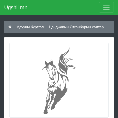
Ugshil.mn
Адууны бүртгэл
Цэнджавын Отгонборын халтар