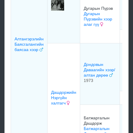
Дуга
Дугарын Пүрэв
Пүрэ
Дугарын
харл
Пүрэвийн хээр
1951
алаг гүү
мэдэ
Алтангэрэлийн
Баясгалангийн
баясаа хээр
Сэрэ
Жам
Дон
Дондовын
Дава
Даваагийн хээр/
халт
алтан дөрөө
дөр
1973
1967
Дашдоржийн
Нэргүйн
мэдэ
халтагч
Батж
Даш
Батжаргалын
Батж
Дашдорж
Даш
Батжаргалын
өвгө