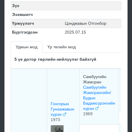
Зүс
Эзэмшигч
Үржүүлэгч
Цэнджавын Отгонбор
Бүртгэгдсэн
2025.07.15
Удмын мод
Үр төлийн мод
5 үе дотор төрлийн нийлүүлэг байхгүй
Дөрв
Самбуугийн
Жам
Жамсран
Дөрв
Самбуугийн
Жам
Жамсрангийн/
хүр
Будын
1954
Бадамсүрэнгийн
Гонгорын
хүрэн
Гунаажавын
1969
хүрэн
мэдэ
1973
Дуга