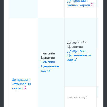
Дашдоржийн
хөгшин харагч
мэдэ
Уулб
Төм
Цэнд
саа
1961
Дамдингийн
Цэрэнжав
Дамдингийн
Дамд
Төмсийн
Цэрэнжавын их
Цэрэ
Цэнджав
хар
Дамд
Төмсийн
Цэр
Цэнджавын
Буур
хар
нарм
зээр
Цэнджавын
Отгонборын
хээрэгч
мэдэ
мэдээлэлгүй
мэдэ