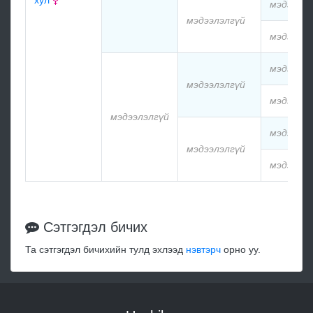
мэдээлэл
мэдээлэлгүй
мэдээлэл
мэдээлэл
мэдээлэлгүй
мэдээлэл
мэдээлэлгүй
мэдээлэл
мэдээлэлгүй
мэдээлэл
Сэтгэгдэл бичих
Та сэтгэгдэл бичихийн тулд эхлээд
нэвтэрч
орно уу.