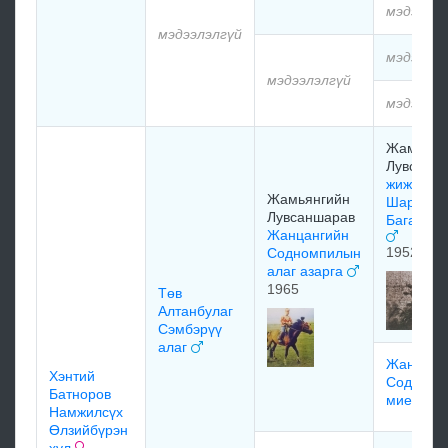
мэдээлэл
мэдээлэлгүй
мэдээлэл
мэдээлэлгүй
мэдээлэл
Жамьянг
Лувсанш
жижиг
Жамьянгийн
Шаравын
Лувсаншарав
Бага буу
Жанцангийн
1952
Содномпилын
алаг азарга
1965
Төв
Алтанбулаг
Сэмбэрүү
алаг
Жанцанг
Хэнтий
Содномп
Батноров
миеэ ал
Намжилсүх
Өлзийбүрэн
хул