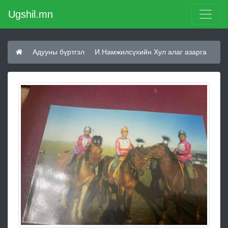
Ugshil.mn
Адууны бүртгэл
И.Намжилсүхийн Хул алаг азарга