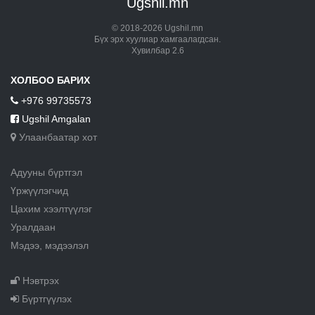
Ugshil.mn
© 2018-2026 Ugshil.mn
Бүх эрх хуулиар хамгаалагдсан.
Хувилбар 2.6
ХОЛБОО БАРИХ
+976 99735573
Ugshil Amgalan
Улаанбаатар хот
Адууны бүртгэл
Үржүүлэгчид
Цахим хээлтүүлэг
Уралдаан
Мэдээ, мэдээлэл
Нэвтрэх
Бүртгүүлэх