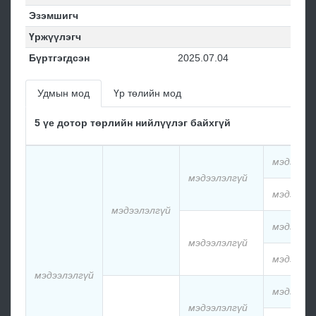
Эзэмшигч
Үржүүлэгч
Бүртгэгдсэн
2025.07.04
Удмын мод
Үр төлийн мод
5 үе дотор төрлийн нийлүүлэг байхгүй
мэдээлэл
мэдээлэлгүй
мэдээлэл
мэдээлэлгүй
мэдээлэл
мэдээлэлгүй
мэдээлэл
мэдээлэлгүй
мэдээлэл
мэдээлэлгүй