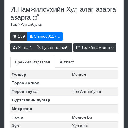
И.Намжилсүхийн Хул алаг азарга
азарга
Төв
Алтанбулаг
189
Chimed0117...
Унага
1
Цусан төрлийн
Төлийн амжилт
0
Ерөнхий мэдээлэл
Амжилт
Үүлдэр
Монгол
Төрсөн огноо
Төрсөн нутаг
Төв Алтанбулаг
Бүртгэлийн дугаар
Микрочип
Тамга
Монгол Би
Зүс
Хул алаг