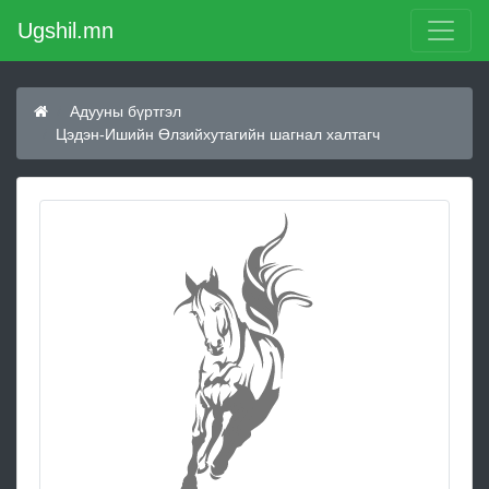
Ugshil.mn
Адууны бүртгэл
Цэдэн-Ишийн Өлзийхутагийн шагнал халтагч