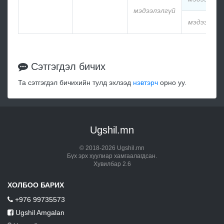
мэдээлэлгүй
мэдээлэлг
Сэтгэгдэл бичих
Та сэтгэгдэл бичихийн тулд эхлээд
нэвтэрч
орно уу.
Ugshil.mn
© 2018-2026 Ugshil.mn
Бүх эрх хуулиар хамгаалагдсан.
Хувилбар 2.6
ХОЛБОО БАРИХ
+976 99735573
Ugshil Amgalan