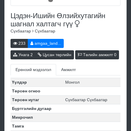
Цэдэн-Ишийн Өлзийхутагийн
шагнал халтагч
гүү
Сүхбаатар
Сүхбаатар
233
amgaa_land...
Унага
2
Цусан төрлийн
Төлийн амжилт
0
Ерөнхий мэдээлэл
Амжилт
Үүлдэр
Монгол
Төрсөн огноо
Төрсөн нутаг
Сүхбаатар Сүхбаатар
Бүртгэлийн дугаар
Микрочип
Тамга