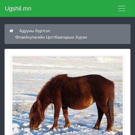
Ugshil.mn
Адууны бүртгэл
Өлзийхутагийн Цогтбаатарын Хүрэн