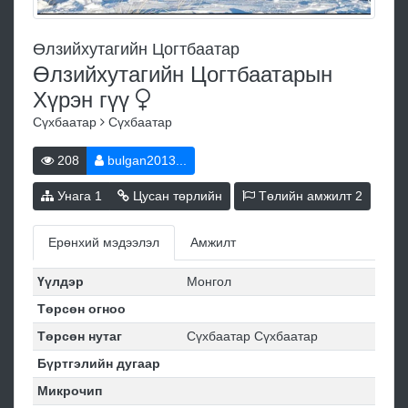
Өлзийхутагийн Цогтбаатар
Өлзийхутагийн Цогтбаатарын
Хүрэн
гүү
Сүхбаатар
Сүхбаатар
208
bulgan2013...
Унага
1
Цусан төрлийн
Төлийн амжилт
2
Ерөнхий мэдээлэл
Амжилт
Үүлдэр
Монгол
Төрсөн огноо
Төрсөн нутаг
Сүхбаатар Сүхбаатар
Бүртгэлийн дугаар
Микрочип