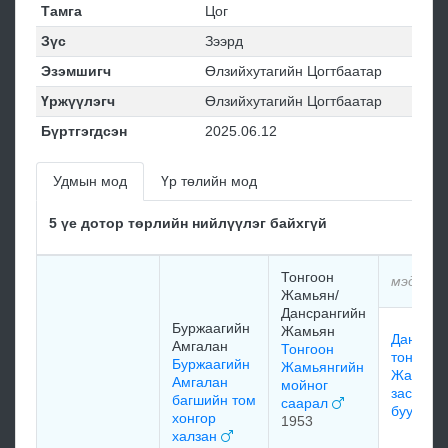
Тамга
Цог
Зүс
Зээрд
Эзэмшигч
Өлзийхутагийн Цогтбаатар
Үржүүлэгч
Өлзийхутагийн Цогтбаатар
Бүртгэгдсэн
2025.06.12
Удмын мод
Үр төлийн мод
5 үе дотор төрлийн нийлүүлэг байхгүй
Тонгоон
мэдээлэ
Жамьян/
Дансрангийн
Буржаагийн
Жамьян
Дансран
Амгалан
Тонгоон
тонгоон
Буржаагийн
Жамьянгийн
Жамьян
Амгалан
мойног
застав
багшийн том
саарал
буурал
хонгор
1953
халзан