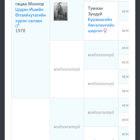
гацаа Монхор
Тумаан
Цэдэн-Ишийн
мэдээлэ
Зундуй
Өлзийхутагийн
Буржаагийн
хүрэн халзан
Амгалангийн
мэдээлэ
1978
шаргач
мэдээлэ
мэдээлэлгүй
мэдээлэ
мэдээлэлгүй
мэдээлэ
мэдээлэлгүй
мэдээлэ
мэдээлэ
мэдээлэлгүй
мэдээлэ
мэдээлэлгүй
мэдээлэ