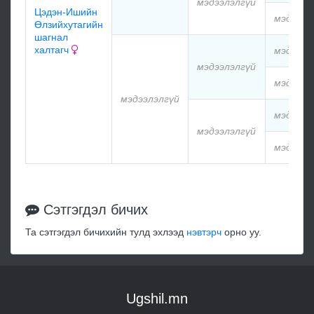
мэдээлэлгүй
Цэдэн-Ишийн
мэдээлэ
Өлзийхутагийн
шагнал
халтагч
мэдээлэ
мэдээлэлгүй
мэдээлэ
мэдээлэлгүй
мэдээлэ
мэдээлэлгүй
мэдээлэ
Сэтгэгдэл бичих
Та сэтгэгдэл бичихийн тулд эхлээд
нэвтэрч
орно уу.
Ugshil.mn