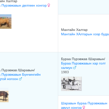
айн Халтар
 Пүрэвжавын дөлгөөн хонгор
Мантайн Халтар
Мантайн ХАлтарын хээр буд
Бураа Пүрэвжав /Шаравын/
Бураа Пүрэвжавын хар голт
халиун
 Пүрэвжав /Шаравын/
1983
 Пүрэвжавын Бүнчингийн
дтой ногоон
Шаравын бураа Пүрэвжавын
авуул хонгор