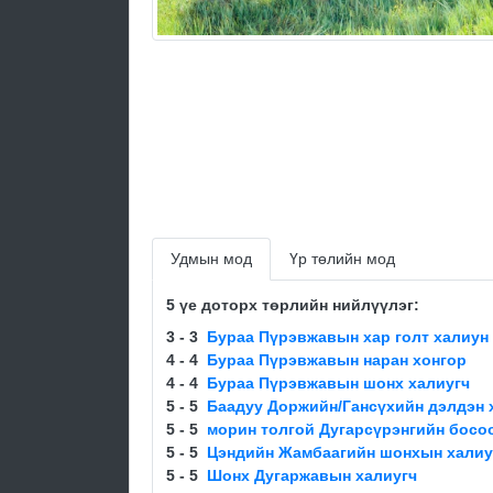
Удмын мод
Үр төлийн мод
5 үе доторх төрлийн нийлүүлэг:
3 - 3
Бураа Пүрэвжавын хар голт халиун
4 - 4
Бураа Пүрэвжавын наран хонгор
4 - 4
Бураа Пүрэвжавын шонх халиугч
5 - 5
Баадуу Доржийн/Гансүхийн дэлдэн 
5 - 5
морин толгой Дугарсүрэнгийн босо
5 - 5
Цэндийн Жамбаагийн шонхын халиу
5 - 5
Шонх Дугаржавын халиугч