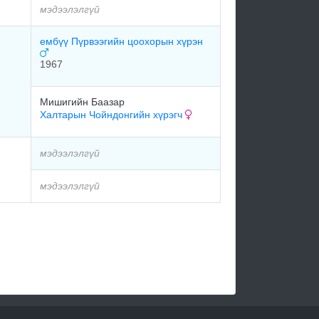
мэдээлэлгүй
ембүү Пүрвээгийн цоохорын хүрэн
1967
Мишигийн Баазар
Халтарын Чойндонгийн хүрэгч
мэдээлэлгүй
мэдээлэлгүй