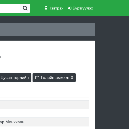
Нэвтрэх
Бүртгүүлэх
Цусан төрлийн
Төлийн амжилт
0
ар Мөнххаан