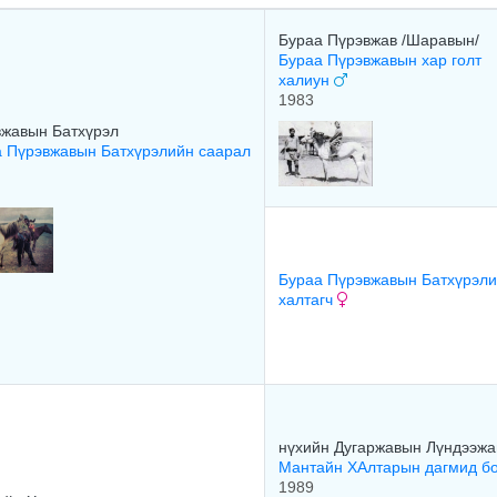
Бураа Пүрэвжав /Шаравын/
Бураа Пүрэвжавын хар голт
халиун
1983
вжавын Батхүрэл
 Пүрэвжавын Батхүрэлийн саарал
Бураа Пүрэвжавын Батхүрэл
халтагч
нүхийн Дугаржавын Лүндээж
Мантайн ХАлтарын дагмид б
1989