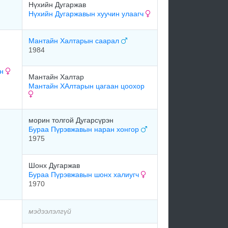
Нүхийн Дугаржав
Нүхийн Дугаржавын хуучин улаагч
Мантайн Халтарын саарал
1984
ан
Мантайн Халтар
Мантайн ХАлтарын цагаан цоохор
морин толгой Дугарсүрэн
Бураа Пүрэвжавын наран хонгор
1975
Шонх Дугаржав
Бураа Пүрэвжавын шонх халиугч
1970
мэдээлэлгүй