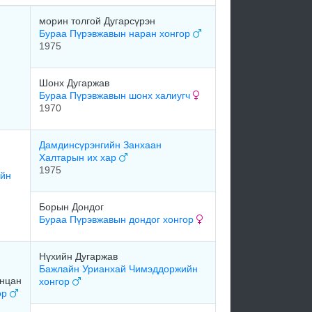
морин толгой Дугарсүрэн
Бураа Пүрэвжавын наран хонгор
1975
Шонх Дугаржав
Бураа Пүрэвжавын шонх халиугч
1970
Дамдинсүрэнгийн Занхаан
Халтарын их хар
1975
ийн
Борын Дондог
Бураа Пүрэвжавын дондог хонгор
Нүхийн Дугаржав
Бажлайн Урианхай Чимэддоржийн
анцан
хонгор
ор