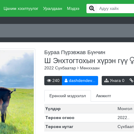
Цахим хээлтүүлэг
Уралдаан
Мэдээ
Бураа Пүрэвжав Бүнчин
Ш Энхтогтохын хүрэн
гүү
2022
Сүхбаатар
Мөнххаан
240
dashdendev...
Унага
0
Ерөнхий мэдээлэл
Амжилт
Үүлдэр
Монгол
Төрсөн огноо
2022..
Төрсөн нутаг
Сүхбаат