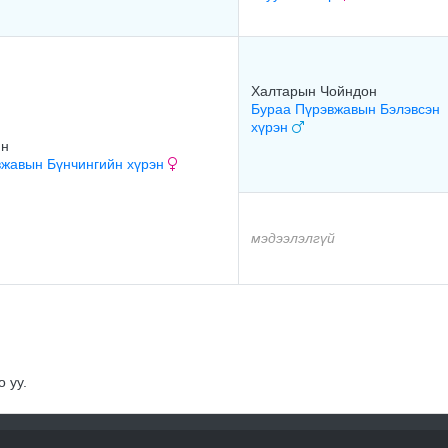
Халтарын Чойндон
Бураа Пүрэвжавын Бэлэвсэн
хүрэн
ин
вжавын Бүнчингийн хүрэн
мэдээлэлгүй
 уу.