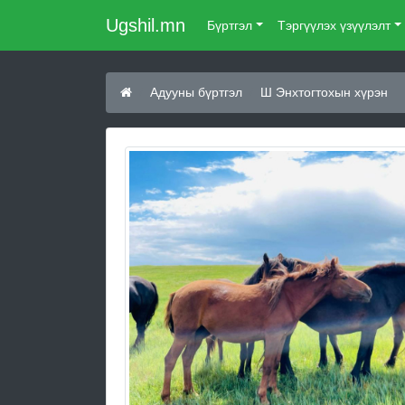
Ugshil.mn
Бүртгэл
Тэргүүлэх үзүүлэлт
Адууны бүртгэл
Ш Энхтогтохын хүрэн