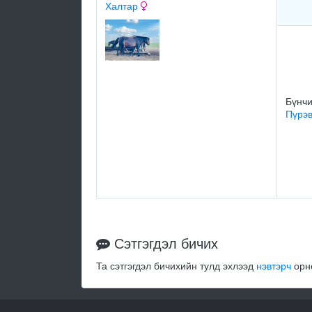
Халтар
Бүнч
Пүрэ
Сэтгэгдэл бичих
Та сэтгэгдэл бичихийн тулд эхлээд
нэвтэрч
орно