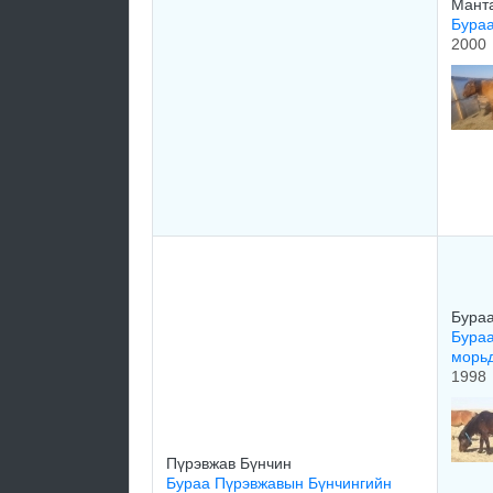
Мант
Бураа
2000
Бураа
Бураа
морь
1998
Пүрэвжав Бүнчин
Бураа Пүрэвжавын Бүнчингийн