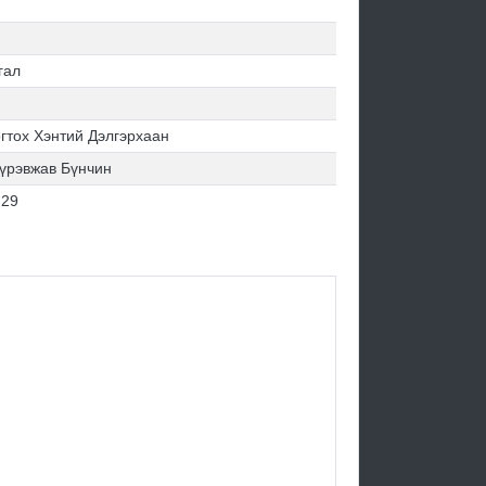
гал
гтох Хэнтий Дэлгэрхаан
үрэвжав Бүнчин
.29