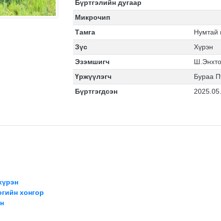
Бүртгэлийн дугаар
Микрочип
Тамга
Нумтай 
Зүс
Хүрэн
Эзэмшигч
Ш.Энхто
Үржүүлэгч
Бураа П
Бүртгэгдсэн
2025.05
хүрэн
огийн хонгор
н