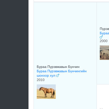
Пүрэ
Бураа
2000
Бураа Пүрэвжавын Бүнчин
Бураа Пүрэвжавын Бүнчингийн
шонхор хул
2010