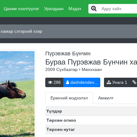
Цахим хээлтүүлэг
Уралдаан
Мэдээ
хамар сэтэрхий хээр
Пүрэвжав Бүнчин
Бураа Пүрэвжав Бүнчин ха
2009
Сүхбаатар
Мөнххаан
286
dashdendev...
Унага
1
Ерөнхий мэдээлэл
Амжилт
Үүлдэр
Төрсөн огноо
Төрсөн нутаг