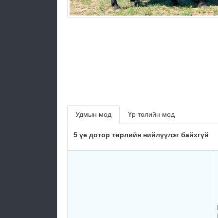
Удмын мод
Үр төлийн мод
5 үе дотор төрлийн нийлүүлэг байхгүй