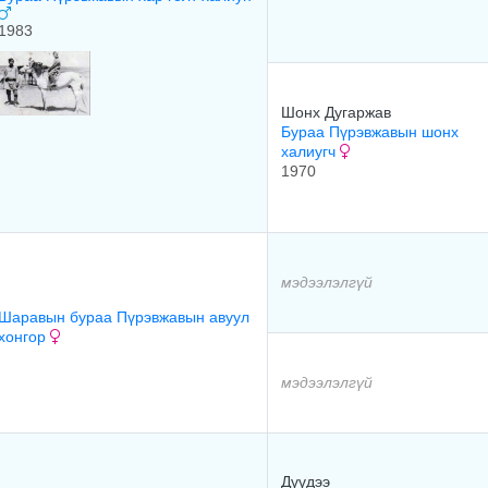
1983
Шонх Дугаржав
Бураа Пүрэвжавын шонх
халиугч
1970
мэдээлэлгүй
Шаравын бураа Пүрэвжавын авуул
хонгор
мэдээлэлгүй
Дүүдээ