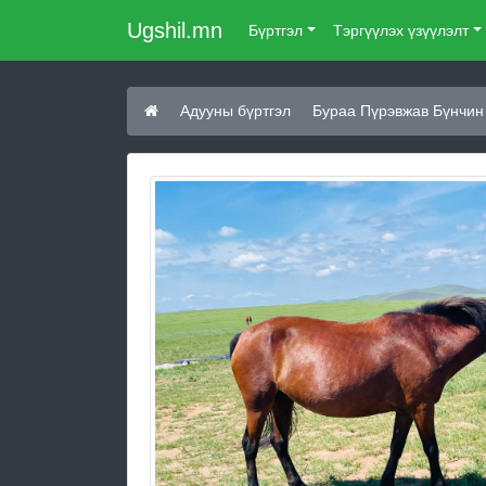
Ugshil.mn
Бүртгэл
Тэргүүлэх үзүүлэлт
Адууны бүртгэл
Бураа Пүрэвжав Бүнчин 