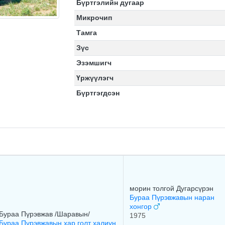
Бүртгэлийн дугаар
Микрочип
Тамга
Зүс
Эзэмшигч
Үржүүлэгч
Бүртгэгдсэн
морин толгой Дугарсүрэн
Бураа Пүрэвжавын наран
хонгор
Бураа Пүрэвжав /Шаравын/
1975
Бураа Пүрэвжавын хар голт халиун