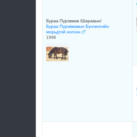
Бураа Пүрэвжав /Шаравын/
Бураа Пүрэвжавын Бүнчингийн
морьдтой ногоон
1998