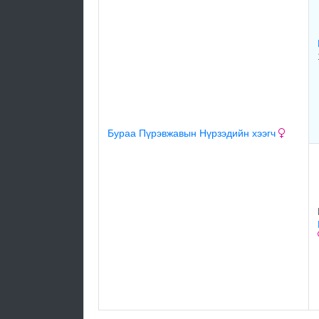
Бураа Пүрэвжавын Нүрзэдийн хээгч