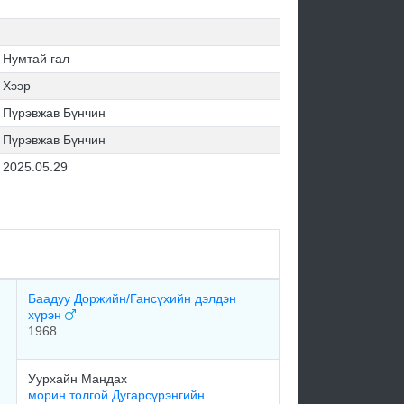
Нумтай гал
Хээр
Пүрэвжав Бүнчин
Пүрэвжав Бүнчин
2025.05.29
Баадуу Доржийн/Гансүхийн дэлдэн
хүрэн
1968
Уурхайн Мандах
морин толгой Дугарсүрэнгийн