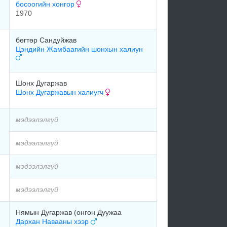
босоогийн хонгор
1970
бөгтөр Сандуйжав
Цэндийн Жамбаагийн шонхын халиун
Шонх Дугаржав
Шонх Дугаржавын халиугч
мэдээлэлгүй
мэдээлэлгүй
мэдээлэлгүй
мэдээлэлгүй
Нямын Дугаржав (онгон Дуужаа
Дархан Навааны хээр