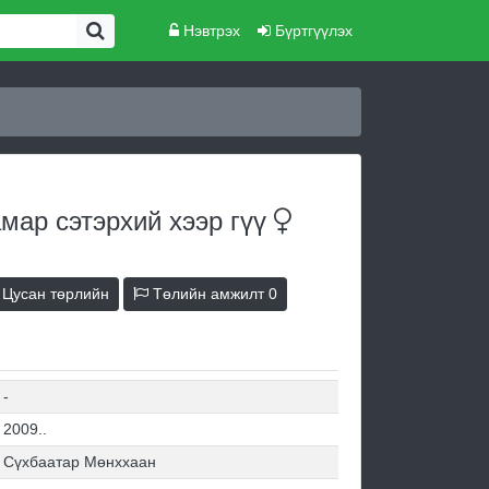
Нэвтрэх
Бүртгүүлэх
мар сэтэрхий хээр
гүү
Цусан төрлийн
Төлийн амжилт
0
-
2009..
Сүхбаатар Мөнххаан