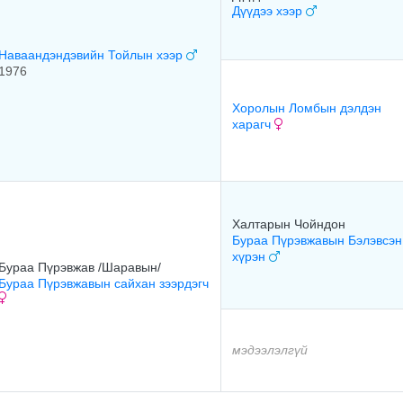
Дүүдээ хээр
Наваандэндэвийн Тойлын хээр
1976
Хоролын Ломбын дэлдэн
харагч
Халтарын Чойндон
Бураа Пүрэвжавын Бэлэвсэн
хүрэн
Бураа Пүрэвжав /Шаравын/
Бураа Пүрэвжавын сайхан зээрдэгч
мэдээлэлгүй