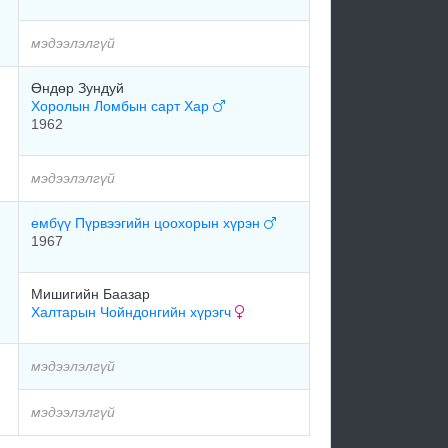
мэдээлэлгүй
Өндөр Зундуй
Хоролын Ломбын сарт Хар
1962
мэдээлэлгүй
ембүү Пүрвээгийн цоохорын хүрэн
1967
Мишигийн Баазар
Халтарын Чойндонгийн хүрэгч
мэдээлэлгүй
мэдээлэлгүй