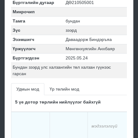
Бүртгэлийн дугаар
ДӨ210505001
Микрочип
Тамга
бундан
Зүс
зээрд
Эзэмшигч
Даваадорж Биндэръяа
Үржүүлэгч
Мөнгөнхуягийн Анхбаяр
Бүртгэгдсэн
2025.05.24
Бундан зээрд улс халзангийн төл халзан гүүнээс
гарсан
Удмын мод
Үр төлийн мод
5 үе дотор төрлийн нийлүүлэг байхгүй
мэд
мэдээлэлгүй
мэд