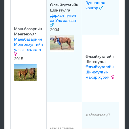
бужрангаа
Өлзийхутагийн
Цэв
хонгор
Шинэтулга
Ба
Дархан түмэн
Гэз
эх Улс халзан
ор
19
Маньбазарийн
2004
Мөнгөнхуяг
Маньбазарийн
Са
Мөнгөнхуягийн
Да
улсын халзагч
хү
Өлзийхутагийн
19
2015
Шинэтулга
Өлзийхутагийн
Шинэтулгын
На
махир хүрэгч
Ба
Өлз
Ши
хал
мэд
мэдээлэлгүй
мэд
мэдээлэлгүй