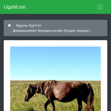
Ugshil.mn
Адууны бүртгэл
Даваадоржийн Биндэръяагийн бундан зээрдэгч