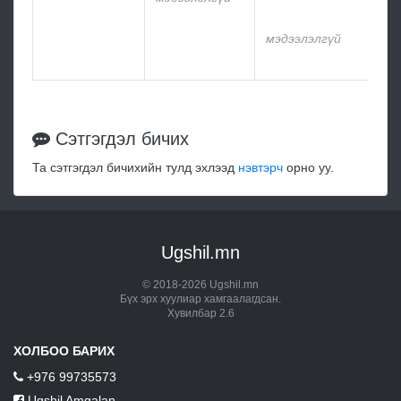
мэд
мэдээлэлгүй
мэд
Сэтгэгдэл бичих
Та сэтгэгдэл бичихийн тулд эхлээд
нэвтэрч
орно уу.
Ugshil.mn
© 2018-2026 Ugshil.mn
Бүх эрх хуулиар хамгаалагдсан.
Хувилбар 2.6
ХОЛБОО БАРИХ
+976 99735573
Ugshil Amgalan