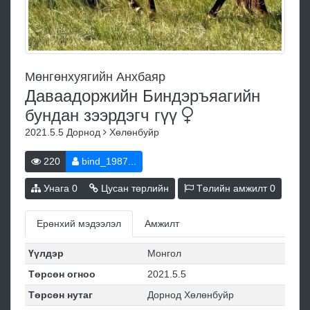
Мөнгөнхуягийн Анхбаяр
Даваадоржийн Биндэръяагийн
бундан зээрдэгч
гүү
2021.5.5
Дорнод
Хөлөнбуйр
220
bind_1987...
Унага
0
Цусан төрлийн
Төлийн амжилт
0
Ерөнхий мэдээлэл
Амжилт
Үүлдэр
Монгол
Төрсөн огноо
2021.5.5
Төрсөн нутаг
Дорнод Хөлөнбуйр