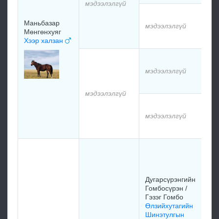
мэдээлэлгүй
мэд
Маньбазар
мэдээлэлгүй
Мөнгөнхуяг
мэд
Хээр халзан
мэд
мэдээлэлгүй
мэд
мэдээлэлгүй
мэд
мэдээлэлгүй
мэд
Мор
Дуг
Гөл
Дуг
Дугарсүрэнгийн
гэз
Гомбосүрэн /
хо
Гэзэг Гомбо
19
Өлзийхутагийн
Шинэтулгын