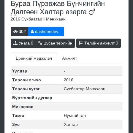
Бураа Пүрэвжав Бүнчингийн
Дөлгөөн Халтар
азарга
2016
Сүхбаатар
Мөнххаан
302
dashdendev...
Унага
0
Цусан төрлийн
Төлийн амжилт
0
Ерөнхий мэдээлэл
Амжилт
Үүлдэр
-
Төрсөн огноо
2016..
Төрсөн нутаг
Сүхбаатар Мөнххаан
Бүртгэлийн дугаар
Микрочип
Тамга
Нумтай гал
Зүс
Халтар