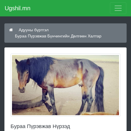
Ugshil.mn
Адууны бүртгэл
Бураа Пүрэвжав Бүнчингийн Дөлгөөн Халтар
Бураа Пүрэвжав Нүрзэд