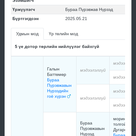
Эзэмшигч
Үржүүлэгч
Бураа Пүрэвжав Нүрзэд
Бүртгэгдсэн
2025.05.21
Удмын мод
Үр төлийн мод
5 үе дотор төрлийн нийлүүлэг байхгүй
мэдээлэлг
Галын
мэдээлэлгүй
Баттөмөр
мэдээлэлг
Бураа
Пүрэвжавын
Нүрзэдийн
мэдээлэлг
гоё хүрэн
мэдээлэлгүй
мэдээлэлг
морин
Бураа
толгой
Пүрэвжавын
Дугарсүрэн
Нүрзэд
Бураа