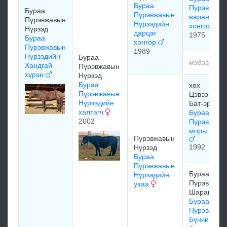
Бураа
Пүрэвжавы
Бураа
Пүрэвжавын
наран
Пүрэвжавын
Нүрзэдийн
хонгор
Нүрзэд
дарцаг
1975
Бураа
хонгор
Пүрэвжавын
1989
Нүрзэдийн
Бураа
мэдээлэлг
Хандгай
Пүрэвжавын
хүрэн
Нүрзэд
Бураа
хөх
Пүрэвжавын
Цэвээний
Нүрзэдийн
Бат-эрдэнэ
халтагч
Бураа
2002
Пүрэвжавы
морьт хүрэ
Пүрэвжавын
1992
Нүрзэд
Бураа
Пүрэвжавын
Бураа
Нүрзэдийн
Пүрэвжав /
ухаа
Шаравын/
Бураа
Пүрэвжавы
Бүнчингий