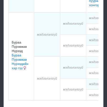
буурал
хонгор
мэдээлэлг
мэдээлэлгүй
мэдээлэлг
мэдээлэлгүй
мэдээлэлг
Бураа
мэдээлэлгүй
Пүрэвжав
Нүрзэд
мэдээлэлг
Бураа
Пүрэвжав
мэдээлэлг
Нүрзэдийн
мэдээлэлгүй
хар гүү
мэдээлэлг
мэдээлэлгүй
мэдээлэлг
мэдээлэлгүй
мэдээлэлг