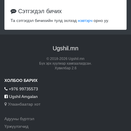
Сэтгэгдэл бичих
Та сэтгэгдэл бичихийн тулд эхлээд
нэвтэрч
орно уу.
Ugshil.mn
© 2018-2026 Ugshil.mn
Бүх эрх хуулиар хамгаалагдсан.
Хувилбар 2.6
ХОЛБОО БАРИХ
+976 99735573
Ugshil Amgalan
Улаанбаатар хот
Адууны бүртгэл
Үржүүлэгчид