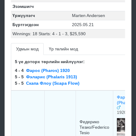
Эзэмшигч
Үржүүлэгч
Marten Andersen
Бүртгэгдсэн
2025.05.21
Winnings: 18 Starts: 4 - 1 - 3, $25,590
Удмын мод
Үр төлийн мод
5 үе доторх төрлийн нийлүүлэг:
4 - 4
Фарос (Pharos) 1920
5 - 5
Фэларис (Phalaris 1913)
5 - 5
Cкaпa Флоу (Scapa Flow)
Фарос
(Pharos) 
1920
Федерико
Тезио/Federico
Tesio