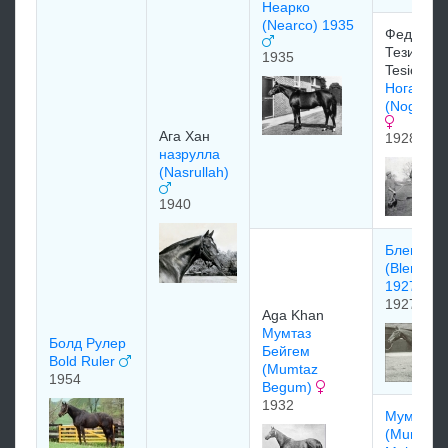
Неарко
(Nearco) 1935
Федерик
Тезио/Fed
1935
Tesio
Ногара
(Nogara)
Ага Хан
1928
назрулла
(Nasrullah)
1940
Бленхей
(Blenhei
1927)
1927
Aga Khan
Mумтаз
Болд Рулер
Бeйгeм
Bold Ruler
(Mumtaz
1954
Begum)
1932
Мумтаз 
(Mumtaz