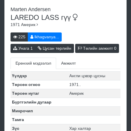
Marten Andersen
LAREDO LASS
гүү
1971
Америк
225
lkhagvanya...
Унага
1
Цусан төрлийн
Төлийн амжилт
0
Ерөнхий мэдээлэл
Амжилт
Үүлдэр
Англи цэвэр цусны
Төрсөн огноо
1971..
Төрсөн нутаг
Америк
Бүртгэлийн дугаар
Микрочип
Тамга
Зүс
Хар халтар