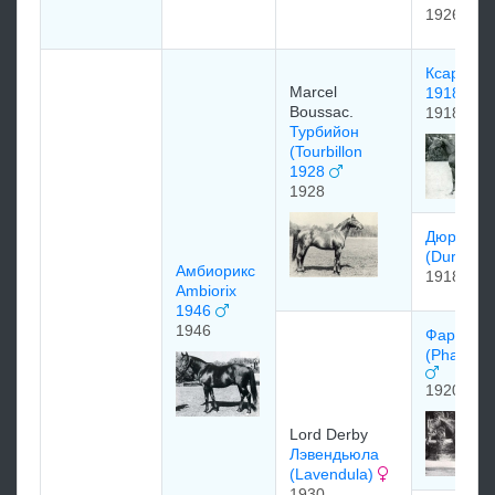
1926
Ксар (Ksa
Marcel
1918
Boussac.
1918
Турбийон
(Tourbillon
1928
1928
Дюрбан
(Durban)
Амбиорикс
1918
Ambiorix
1946
1946
Фарос
(Pharos) 
1920
Lord Derby
Лэвендьюла
(Lavendula)
1930