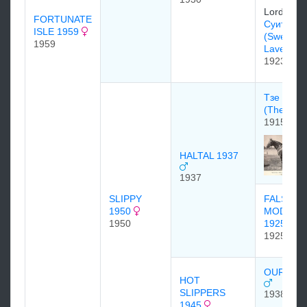
Lord Der
FORTUNATE
Суит Лэв
ISLE 1959
(Sweet
1959
Lavender
1923
Тзе Порт
(The Port
1915
HALTAL 1937
1937
SLIPPY
FALSE
1950
MODEST
1950
1925
1925
OUR BO
HOT
SLIPPERS
1938
1945