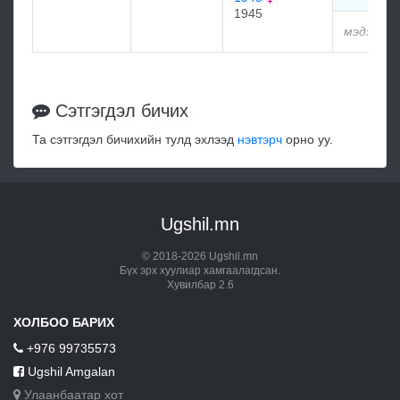
1945
мэдээлэл
Сэтгэгдэл бичих
Та сэтгэгдэл бичихийн тулд эхлээд
нэвтэрч
орно уу.
Ugshil.mn
© 2018-2026 Ugshil.mn
Бүх эрх хуулиар хамгаалагдсан.
Хувилбар 2.6
ХОЛБОО БАРИХ
+976 99735573
Ugshil Amgalan
Улаанбаатар хот