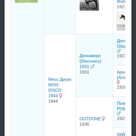
Mahal)
1921
Диcплэй
(Display)
Диcкавеpи
1923
(Discovery)
1931
1931
Аpиадна
(Ariadne)
Мисс Диско
MISS
1926
DISCO
1944
1944
Помпей
POMPEY 
1923
OUTDONE
1936
SWEEP 