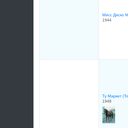
Мисс Диско 
1944
Ту Маркет (T
1948