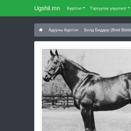
Ugshil.mn
Бүртгэл
Тэргүүлэх үзүүлэлт
Адууны бүртгэл
Болд Биддер (Bold Bidde