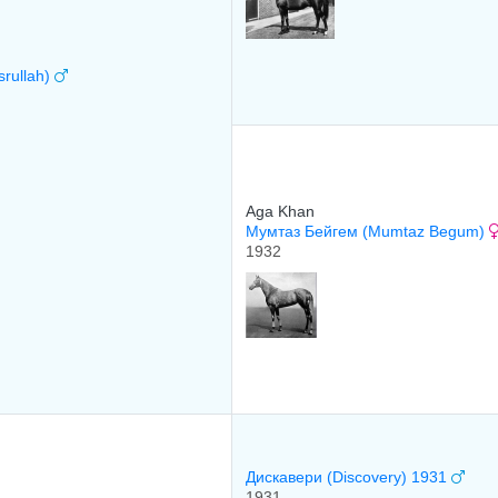
srullah)
Aga Khan
Mумтаз Бeйгeм (Mumtaz Begum)
1932
Диcкавеpи (Discovery) 1931
1931