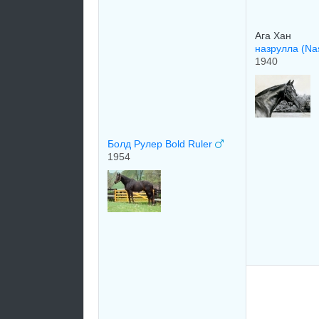
Ага Хан
назрулла (Na
1940
Болд Рулер Bold Ruler
1954