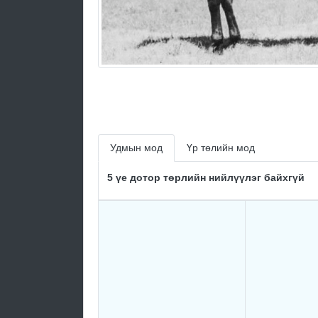
Удмын мод
Үр төлийн мод
5 үе дотор төрлийн нийлүүлэг байхгүй