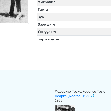
Микрочип
Тамга
Зүс
Эзэмшигч
Үржүүлэгч
Бүртгэгдсэн
Федерико Тезио/Federico Tesio
Неарко (Nearco) 1935
1935