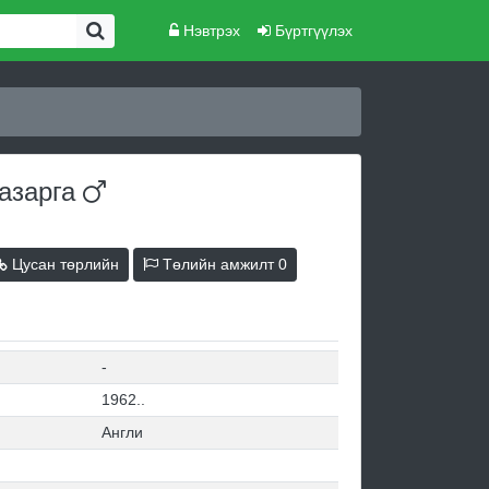
Нэвтрэх
Бүртгүүлэх
азарга
Цусан төрлийн
Төлийн амжилт
0
-
1962..
Англи