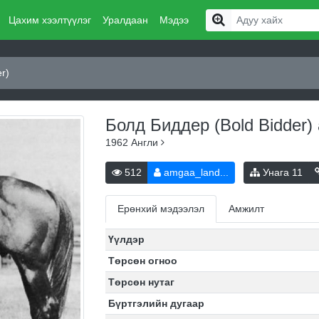
Цахим хээлтүүлэг
Уралдаан
Мэдээ
r)
Болд Биддер (Bold Bidder)
1962
Англи
512
amgaa_land...
Унага
11
Ерөнхий мэдээлэл
Амжилт
Үүлдэр
Төрсөн огноо
Төрсөн нутаг
Бүртгэлийн дугаар