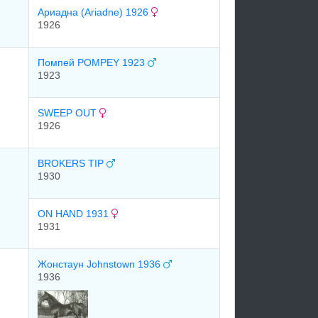
Аpиадна (Ariadne) 1926
1926
Помпей POMPEY 1923
1923
SWEEP OUT
1926
BROKERS TIP
1930
ON HAND 1931
1931
Жонстаун Johnstown 1936
1936