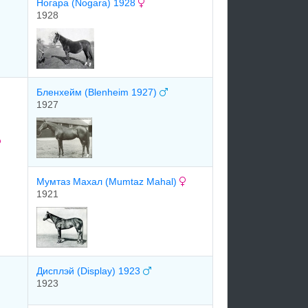
Ногара (Nogara) 1928
1928
Бленхейм (Blenheim 1927)
1927
Мумтаз Махал (Mumtaz Mahal)
1921
Диcплэй (Display) 1923
1923