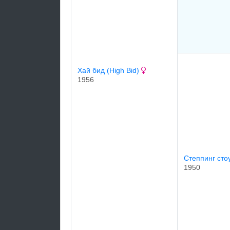
Хай бид (High Bid)
1956
Степпинг сто
1950