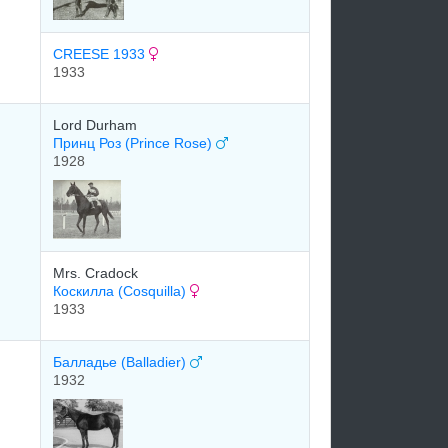
CREESE 1933
1933
Lord Durham
Принц Роз (Prince Rose)
1928
Mrs. Cradock
Коскилла (Cosquilla)
1933
Балладье (Balladier)
1932