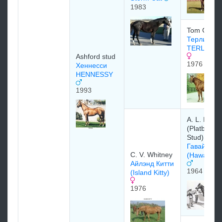
1983
Tom Gentr
Терлингь
TERLINGU
Ashford stud
1976
Хеннесси
HENNESSY
1993
A. L. Dell
(Platberg
Stud)
Гавайи
C. V. Whitney
(Hawaii) 1
Айлэнд Китти
1964
(Island Kitty)
1976