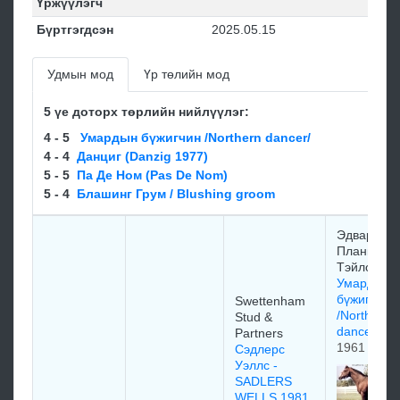
Үржүүлэгч
Бүртгэгдсэн
2025.05.15
Удмын мод
Үр төлийн мод
5 үе доторх төрлийн нийлүүлэг:
4 - 5
Умардын бүжигчин /Northern dancer/
4 - 4
Данциг (Danzig 1977)
5 - 5
Па Де Нoм (Pas De Nom)
5 - 4
Блашинг Грум / Blushing groom
Эдваpд
Планкетт
Тэйлop
Умардын
бүжигчин
Swettenham
/Northern
Stud &
dancer/
Partners
1961
Сэдлерс
Уэллс -
SADLERS
WELLS 1981