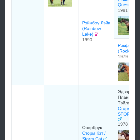
Quest)
1981
Pэйнбоу Лэйк
(Rainbow
Lake)
1990
Pокфеcт
(Rockfest)
1979
Эдвaрд
Плaнкeтт
Tэйлoр
Сторм Бё
STORM BI
1978
Овербрук
Сторм Кэт /
Storm Cat