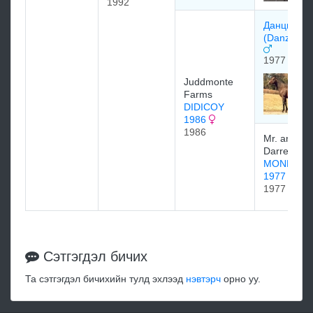
1992
Данциг
(Danzig 19
1977
Juddmonte
Farms
DIDICOY
1986
1986
Mr. and Mr
Darrell Br
MONROE
1977
1977
Сэтгэгдэл бичих
Та сэтгэгдэл бичихийн тулд эхлээд
нэвтэрч
орно уу.