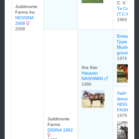
C. V. Whit
Juddmonte
Ти Си Кит
Farms Inc
(T.C.Kitten
NESSINA
1969
2008
2008
Блашинг
Грум /
Blushing
groom
1974
Ага Хан
Нашуан
NASHWAN
1986
Хайт оф
фешэн
HEIGHT O
FASHION
1979
Juddmonte
Farms
DIDINA 1992