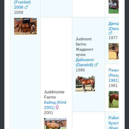
(Frankel)
2008
2008
Данциг
(Danzig 19
1977
Judmont
farms
Жадмонт
зүчээ
Дэйнхилл
(Danehill)
1986
Рaзьянa
(Razyana
1981)
1981
Juddmonte
Farms
Кайнд (Kind
2001)
2001
Рэйнбоу
Куэст
(Rainbow