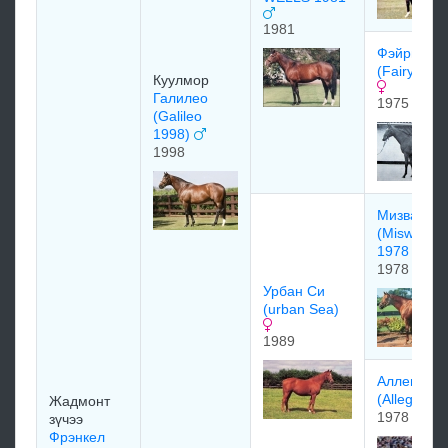
1981
Фэйри Бр
(Fairy Brid
Куулмор
Галилео
1975
(Galileo
1998)
1998
Мизваки
(Miswaki
1978
1978
Урбан Си
(urban Sea)
1989
Aллeгpeтт
(Allegretta
Жадмонт
1978
зүчээ
Фрэнкел