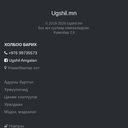
Ugshil.mn
© 2018-2026 Ugshil.mn
Бүх эрх хуулиар хамгаалагдсан.
Хувилбар 2.6
ХОЛБОО БАРИХ
+976 99735573
Ugshil Amgalan
Улаанбаатар хот
Адууны бүртгэл
Үржүүлэгчид
Цахим хээлтүүлэг
Уралдаан
Мэдээ, мэдээлэл
Нэвтрэх