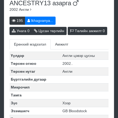
ANCESTRY13
азарга
2002
Англи
195
lkhagvanya...
Унага
0
Цусан төрлийн
Төлийн амжилт
0
Ерөнхий мэдээлэл
Амжилт
Үүлдэр
Англи цэвэр цусны
Төрсөн огноо
2002..
Төрсөн нутаг
Англи
Бүртгэлийн дугаар
Микрочип
Тамга
Зүс
Хээр
Эзэмшигч
GB Bloodstock