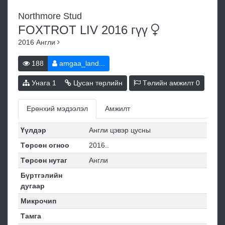
Northmore Stud
FOXTROT LIV 2016
гүү
2016
Англи
188
amgaa_land...
Унага
1
Цусан төрлийн
Төлийн амжилт
0
Ерөнхий мэдээлэл
Амжилт
Үүлдэр
Англи цэвэр цусны
Төрсөн огноо
2016..
Төрсөн нутаг
Англи
Бүртгэлийн
дугаар
Микрочип
Тамга