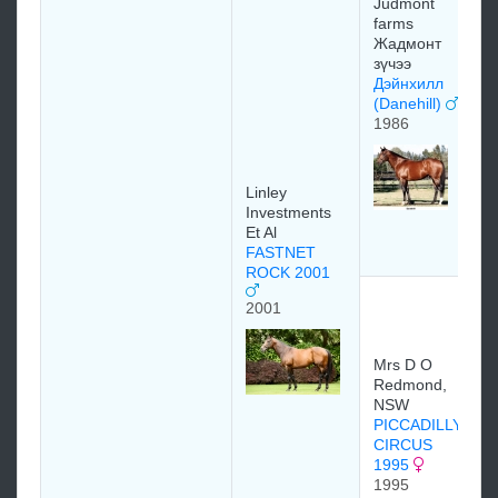
Judmont
farms
Жадмонт
зүчээ
Дэйнхилл
(Danehill)
1986
Linley
Investments
Et Al
FASTNET
ROCK 2001
2001
Mrs D O
Redmond,
NSW
PICCADILLY
CIRCUS
1995
1995