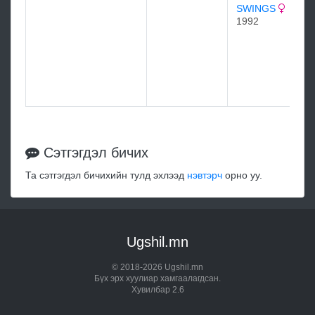
SWINGS
1992
Сэтгэгдэл бичих
Та сэтгэгдэл бичихийн тулд эхлээд
нэвтэрч
орно уу.
Ugshil.mn
© 2018-2026 Ugshil.mn
Бүх эрх хуулиар хамгаалагдсан.
Хувилбар 2.6