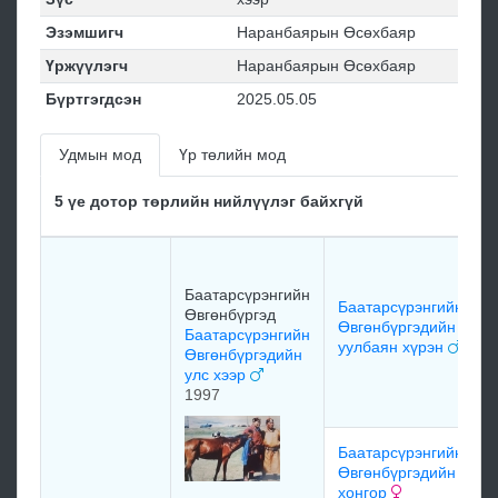
Эзэмшигч
Наранбаярын Өсөхбаяр
Үржүүлэгч
Наранбаярын Өсөхбаяр
Бүртгэгдсэн
2025.05.05
Удмын мод
Үр төлийн мод
5 үе дотор төрлийн нийлүүлэг байхгүй
Баатарсүрэнгийн
Баатарсүрэнгийн
Өвгөнбүргэд
Өвгөнбүргэдийн
Баатарсүрэнгийн
уулбаян хүрэн
Өвгөнбүргэдийн
улс хээр
1997
Баатарсүрэнгийн
Өвгөнбүргэдийн
хонгор