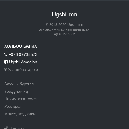
Ugshil.mn
© 2018-2026 Ugshil.mn
Бүх эрх хуулиар хамгаалагдсан.
Хувилбар 2.6
ХОЛБОО БАРИХ
+976 99735573
Ugshil Amgalan
Улаанбаатар хот
Адууны бүртгэл
Үржүүлэгчид
Цахим хээлтүүлэг
Уралдаан
Мэдээ, мэдээлэл
Нэвтрэх