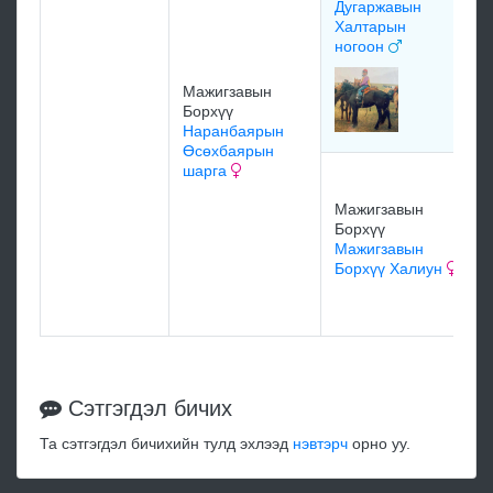
Дугаржавын
Халтарын
ногоон
Мажигзавын
Борхүү
Наранбаярын
Өсөхбаярын
шарга
Мажигзавын
Борхүү
Мажигзавын
Борхүү Халиун
Сэтгэгдэл бичих
Та сэтгэгдэл бичихийн тулд эхлээд
нэвтэрч
орно уу.