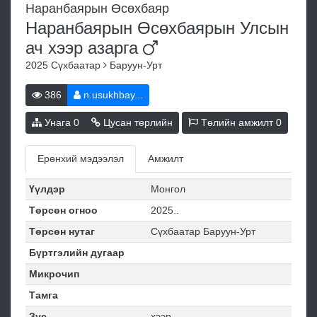
Наранбаярын Өсөхбаяр
Наранбаярын Өсөхбаярын Улсын
ач хээр
азарга
2025
Сүхбаатар
Баруун-Урт
386
n.usukhbay...
Унага
0
Цусан төрлийн
Төлийн амжилт
0
Ерөнхий мэдээлэл
Амжилт
Үүлдэр
Монгол
Төрсөн огноо
2025..
Төрсөн нутаг
Сүхбаатар Баруун-Урт
Бүртгэлийн дугаар
Микрочип
Тамга
Зүс
хээр