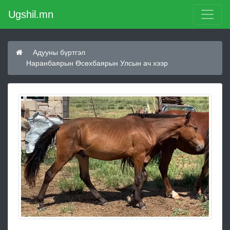
Ugshil.mn
Адууны бүртгэл
Наранбаярын Өсөхбаярын Улсын ач хээр