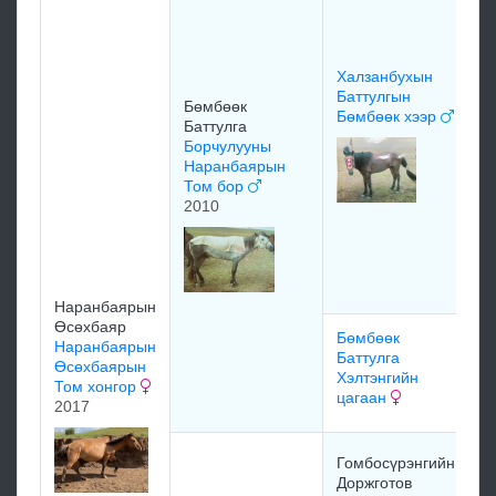
Халзанбухын
Баттулгын
Бөмбөөк
Бөмбөөк хээр
Баттулга
Борчулууны
Наранбаярын
Том бор
2010
Наранбаярын
Өсөхбаяр
Бөмбөөк
Наранбаярын
Баттулга
Өсөхбаярын
Хэлтэнгийн
Том хонгор
цагаан
2017
Гомбосүрэнгийн
Доржготов