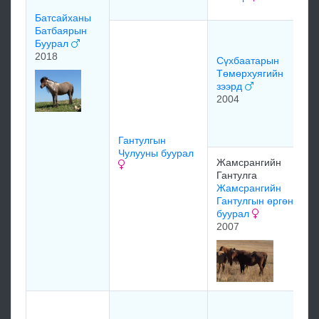
Батсайханы
Батбаярын
Буурал
2018
Сүхбаатарын
Төмөрхуягийн
зээрд
2004
Гантулгын
Чулууны буурал
Жамсрангийн
Гантулга
Жамсрангийн
Гантулгын өргөн
буурал
2007