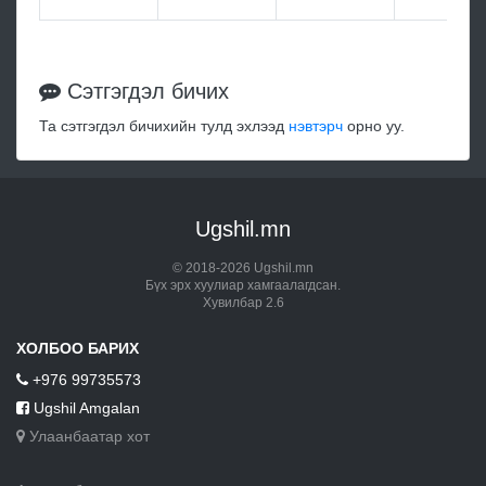
Сэтгэгдэл бичих
Та сэтгэгдэл бичихийн тулд эхлээд
нэвтэрч
орно уу.
Ugshil.mn
© 2018-2026 Ugshil.mn
Бүх эрх хуулиар хамгаалагдсан.
Хувилбар 2.6
ХОЛБОО БАРИХ
+976 99735573
Ugshil Amgalan
Улаанбаатар хот