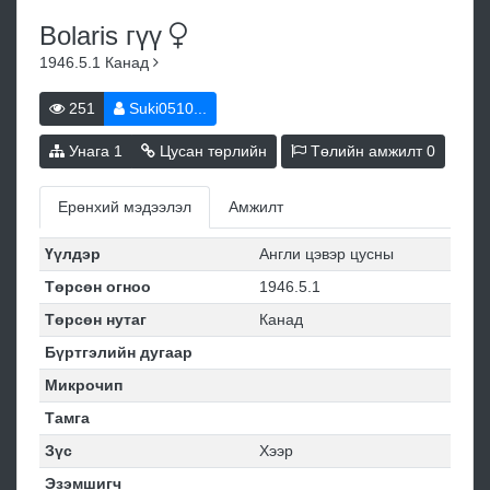
Bolaris
гүү
1946.5.1
Канад
251
Suki0510...
Унага
1
Цусан төрлийн
Төлийн амжилт
0
Ерөнхий мэдээлэл
Амжилт
Үүлдэр
Англи цэвэр цусны
Төрсөн огноо
1946.5.1
Төрсөн нутаг
Канад
Бүртгэлийн дугаар
Микрочип
Тамга
Зүс
Хээр
Эзэмшигч