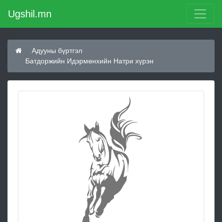
Ugshil.mn
Адууны бүртгэл
Батдоржийн Идэрмөнхийн Натри хүрэн