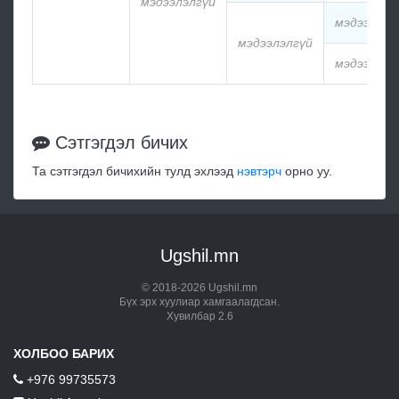
мэдээлэлгүй
мэдээлэлг
мэдээлэлгүй
мэдээлэлг
Сэтгэгдэл бичих
Та сэтгэгдэл бичихийн тулд эхлээд
нэвтэрч
орно уу.
Ugshil.mn
© 2018-2026 Ugshil.mn
Бүх эрх хуулиар хамгаалагдсан.
Хувилбар 2.6
ХОЛБОО БАРИХ
+976 99735573