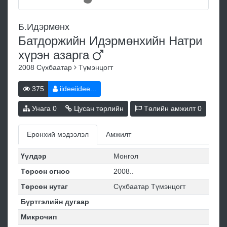
Б.Идэрмөнх
Батдоржийн Идэрмөнхийн Натри
хүрэн
азарга
2008
Сүхбаатар
Түмэнцогт
375
iideeiidee...
Унага
0
Цусан төрлийн
Төлийн амжилт
0
Ерөнхий мэдээлэл
Амжилт
Үүлдэр
Монгол
Төрсөн огноо
2008..
Төрсөн нутаг
Сүхбаатар Түмэнцогт
Бүртгэлийн дугаар
Микрочип