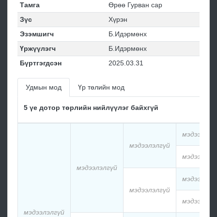
Тамга
Өрөө Гурван сар
Зүс
Хүрэн
Эзэмшигч
Б.Идэрмөнх
Үржүүлэгч
Б.Идэрмөнх
Бүртгэгдсэн
2025.03.31
Удмын мод
Үр төлийн мод
5 үе дотор төрлийн нийлүүлэг байхгүй
мэдээлэлг
мэдээлэлгүй
мэдээлэлг
мэдээлэлгүй
мэдээлэлг
мэдээлэлгүй
мэдээлэлг
мэдээлэлгүй