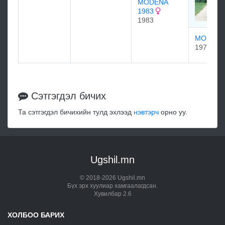
MODENA
1983
1983
MOFIDA
1974
Сэтгэгдэл бичих
Та сэтгэгдэл бичихийн тулд эхлээд
нэвтэрч
орно уу.
Ugshil.mn
© 2018-2026 Ugshil.mn
Бүх эрх хуулиар хамгаалагдсан.
Хувилбар 2.6
ХОЛБОО БАРИХ