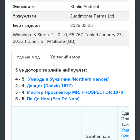
Эзэмшигч
Khalid Abdullah
Үржүүлэгч
Juddmonte Farms Ltd
Бүртгэгдсэн
2025.03.25
Winnings: 5 Starts: 2 - 0 - 0, £9,767 Foaled January 27,
2015 Trainer: Sir M Stoute (GB)
Удмын мод
Үр төлийн мод
5 үе доторх төрлийн нийлүүлэг:
4 - 5
Умардын бүжигчин /Northern dancer/
4 - 4
Данциг (Danzig 1977)
5 - 4
Мистер Проспектор MR. PROSPECTOR 1970
5 - 5
Па Де Нoм (Pas De Nom)
Эдваpд
Планкетт
Тэйлop
Умардын
бүжигчин
Swettenham