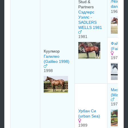
/Northern
Stud &
dancer/
Partners
1961
Сэдлерс
Уэллс -
SADLERS
WELLS 1981
1981
Фэйри Б
(Fairy Br
Куулмор
Галилео
1975
(Galileo 1998)
1998
Мизваки
(Miswaki
1978
Урбан Си
(urban Sea)
1989