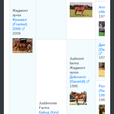
Aллeгpeт
Жадмонт
(Allegret
зүчээ
1978
Фрэнкел
(Frankel)
2008
2008
Данциг
(Danzig 
1977
Judmont
farms
Жадмонт
зүчээ
Дэйнхилл
(Danehill)
1986
Рaзьянa
(Razyan
1981)
1981
Juddmonte
Farms
Кайнд (Kind