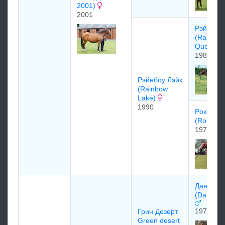
2001)
2001
Рэйнбоу 
(Rainbow
Quest)
1981
Pэйнбоу Лэйк
(Rainbow
Lake)
1990
Pокфеcт
(Rockfes
1979
Данциг
(Danzig 
1977
Грин Дезерт
Green desert