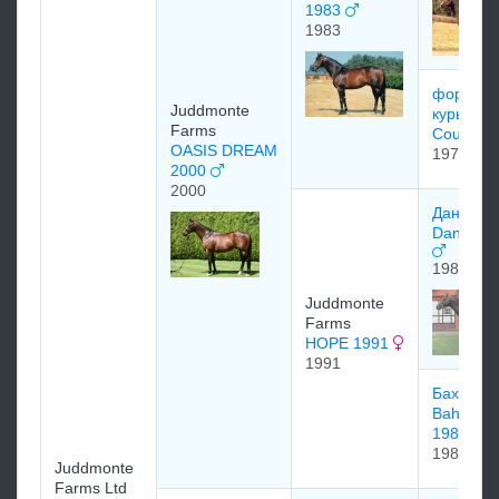
1983
1983
форин
Juddmonte
курьер(F
Farms
Courier)
OASIS DREAM
1979
2000
2000
Дансинг 
Dancing 
1983
Juddmonte
Farms
HOPE 1991
1991
Бахамиа
Bahamia
1985
1985
Juddmonte
Farms Ltd