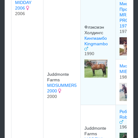
MIDDAY
Мистер
2006
Проспек
2006
MR.
PROSPE
1970
Флэксмэн
1970
Холдингс
Кингмамбо
Kingmambo
1990
Миэск
MIESQU
Juddmonte
1984
Farms
MIDSUMMER5
2000
2000
Роберто
Roberto 
1969
Juddmonte
Farms