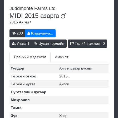
Juddmonte Farms Ltd
MIDI 2015
азарга
2015
Англи
230
lkhagvanya...
Унага
1
Цусан төрлийн
Төлийн амжилт
0
Ерөнхий мэдээлэл
Амжилт
Үүлдэр
Англи цэвэр цусны
Төрсөн огноо
2015..
Төрсөн нутаг
Англи
Бүртгэлийн дугаар
Микрочип
Тамга
Зүс
Хээр