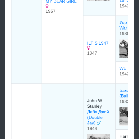
1943)
MY DEAR GIRL
1943
1957
Уор Рели
War relic
1938
ILTIS 1947
1947
WE HAIL
1942
Балладь
(Balladier
John W.
1932
Stanley
Дабл Джей
(Double
Jay)
1944
Harry Pa