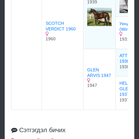
1939
SCOTCH
Уиндс Ча
VERDICT 1960
(Winds Ch
1960
1931
ATTENTI
1938
1938
GLEN
ARVIS 1947
HELEN
1947
GLEASO
1937
1937
Сэтгэгдэл бичих