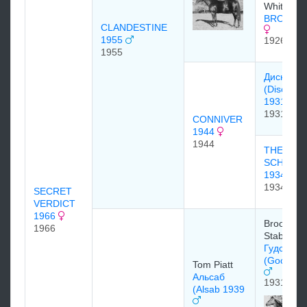
Whitney
BROOMS
CLANDESTINE
1955
1926
1955
Диcкавеp
(Discover
1931
1931
CONNIVER
1944
1944
THE
SCHEME
1934
1934
SECRET
VERDICT
1966
Brookme
1966
Stable
Гудс Гудс
(Good Go
Tom Piatt
Альсаб
1931
(Alsab 1939