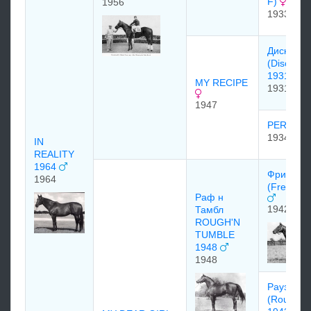
F)
1956
1933
Диcкавеp
(Discover
1931
MY RECIPE
1931
1947
PERLET
1934
IN
REALITY
1964
Фри Фор
1964
(Free For 
Раф н
1942
Тамбл
ROUGH'N
TUMBLE
1948
1948
Раузд
(Roused