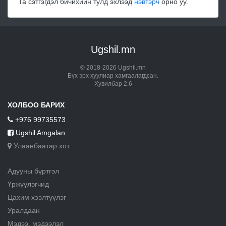
Та сэтгэгдэл бичихийн тулд эхлээд
нэвтэрч
орно уу.
Ugshil.mn
© 2018-2026 Ugshil.mn
Бүх эрх хуулиар хамгаалагдсан.
Хувилбар 2.6
ХОЛБОО БАРИХ
+976 99735573
Ugshil Amgalan
Улаанбаатар хот
Адууны бүртгэл
Үржүүлэгчид
Цахим хээлтүүлэг
Уралдаан
Мэдээ, мэдээлэл