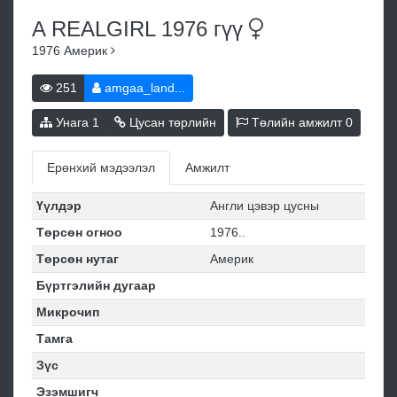
A REALGIRL 1976
гүү
1976
Америк
251
amgaa_land...
Унага
1
Цусан төрлийн
Төлийн амжилт
0
Ерөнхий мэдээлэл
Амжилт
Үүлдэр
Англи цэвэр цусны
Төрсөн огноо
1976..
Төрсөн нутаг
Америк
Бүртгэлийн дугаар
Микрочип
Тамга
Зүс
Эзэмшигч