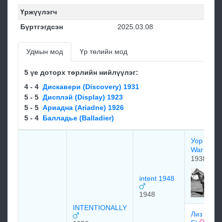
Үржүүлэгч
Бүртгэгдсэн
2025.03.08
Удмын мод
Үр төлийн мод
5 үе доторх төрлийн нийлүүлэг:
4 - 4
Диcкавеpи (Discovery) 1931
5 - 5
Диcплэй (Display) 1923
5 - 5
Аpиадна (Ariadne) 1926
5 - 4
Балладье (Balladier)
Уор Рели
War relic
1938
intent 1948
1948
INTENTIONALLY
Лиз Эф (L